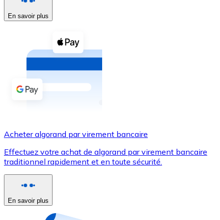
En savoir plus
Voir toutes
Coupons crypto
Achetez des cryptomonnaies en espèces et d'autres m
Acheter avec espèces
Virement SEPA
Ajoutez des fonds à votre compte Bitnovo ou effectuez 
Acheter avec virement bancaire
Acheter algorand par virement bancaire
Carte de crédit / débit
Effectuez votre achat de algorand par virement bancaire
Utilisez les cartes Visa et Mastercard pour acheter des
traditionnel rapidement et en toute sécurité.
Acheter avec carte
Boutique - Cartes
En savoir plus
Nouveau