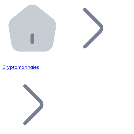
Effectuez des opérations de plus grande envergure. O
Distributeurs automatiques Bitnovo
Intégrez un ATM Bitnovo dans votre entreprise et per
API Bitnovo
Intégrez notre API dans votre écosystème.
Devenir Distributeur
Rejoignez notre réseau de distributeurs et commercialis
Cryptomonnaies
Lister un Token
Ajoutez le token de votre projet à notre service d'acha