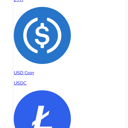
USD Coin
USDC