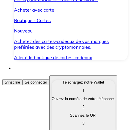
Acheter avec carte
Boutique - Cartes
Nouveau
Achetez des cartes-cadeaux de vos marques
préférées avec des cryptomonnaies.
Aller à la boutique de cartes-cadeaux
Acheter des Cryptomonnaies
S'inscrire
Se connecter
Téléchargez notre Wallet
1
Achetez les cryptomonnaies qui vous intéressent rapid
Ouvrez la caméra de votre téléphone.
Vendre des Cryptomonnaies
2
Convertissez vos cryptomonnaies en monnaie fiduciair
Scannez le QR.
3
Échanger (Swap)