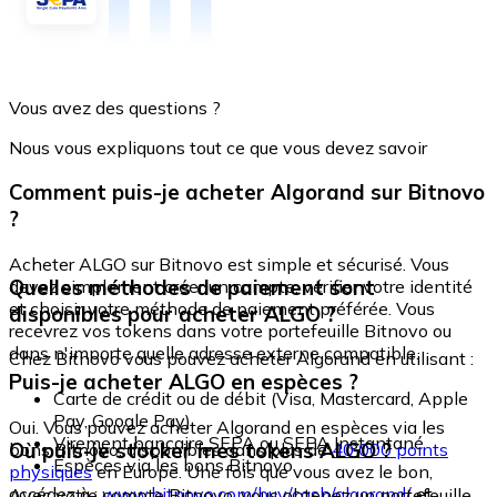
Vous avez des questions ?
Nous vous expliquons tout ce que vous devez savoir
Comment puis-je acheter Algorand sur Bitnovo
?
Acheter ALGO sur Bitnovo est simple et sécurisé. Vous
Quelles méthodes de paiement sont
devez simplement créer un compte, vérifier votre identité
et choisir votre méthode de paiement préférée. Vous
disponibles pour acheter ALGO ?
recevrez vos tokens dans votre portefeuille Bitnovo ou
dans n'importe quelle adresse externe compatible.
Chez Bitnovo vous pouvez acheter Algorand en utilisant :
Puis-je acheter ALGO en espèces ?
Carte de crédit ou de débit (Visa, Mastercard, Apple
Pay, Google Pay)
Oui. Vous pouvez acheter Algorand en espèces via les
Virement bancaire SEPA ou SEPA Instantané
Où puis-je stocker mes tokens ALGO ?
bons Bitnovo, disponibles dans plus de
40 000 points
Espèces via les bons Bitnovo
physiques
en Europe. Une fois que vous avez le bon,
accédez à :
www.bitnovo.com/buy/cash/algorand/
et
Avec votre compte Bitnovo, vous obtenez un portefeuille