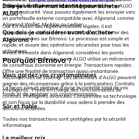
échangez-le rapidement et en toute sécurité.
Dois-je vérifier mon identité pour acheter
intégré où vous pouvez stocker et gérer vos tokens ALGO
en toute sécurité. Vous pouvez également les envoyer vers
ALGO ?
un portefeuille externe compatible avec Algorand, comme
Algorand Wallet, MyAlgo ou Ledger.
Oui. En raison des réglementations légales, il est
Que dois-je considérer avant d'acheter
obligatoire de vérifier votre identité avant d'acheter des
cryptomonnaies sur Bitnovo. Le processus est simple et
Algorand ?
rapide, et assure des opérations sécurisées pour tous les
utilisateurs.
Avant d'investir dans Algorand, considérez les points
Pourquoi Bitnovo ?
suivants : Preuve d'enjeu pure : ALGO utilise un mécanisme
de consensus économe en énergie. Transactions rapides :
Offre une finalité de transaction quasi-instantanée.
Vous gardez vos cryptomonnaies
Récompenses de staking : Les détenteurs d'ALGO peuvent
gagner des récompenses grâce à la participation. Contrats
La façon sûre et pratique d'avoir le contrôle total de vos
intelligents : Prend en charge des fonctionnalités de
fonds et de protéger vos cryptomonnaies.
contrats intelligents avancées. Comprendre sa technologie
et son focus sur la durabilité vous aidera à prendre des
Sûr et fiable
décisions éclairées.
Toutes nos transactions sont protégées par la sécurité
informatique.
Le meilleur prix