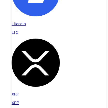
Litecoin
LTC
XRP
XRP