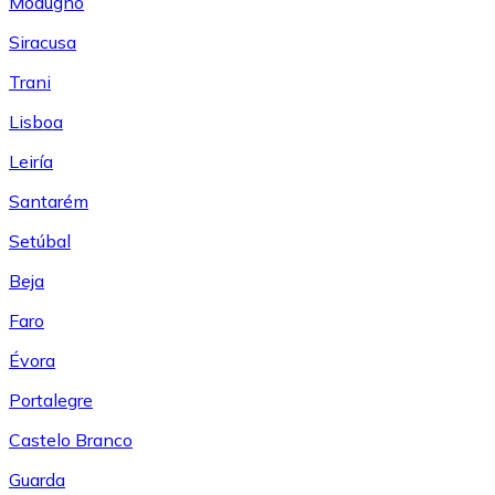
Modugno
Siracusa
Trani
Lisboa
Leiría
Santarém
Setúbal
Beja
Faro
Évora
Portalegre
Castelo Branco
Guarda