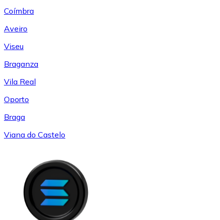
Coímbra
Aveiro
Viseu
Braganza
Vila Real
Oporto
Braga
Viana do Castelo