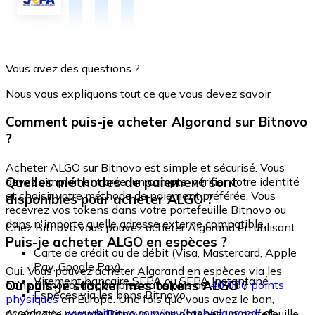
Vous avez des questions ?
Nous vous expliquons tout ce que vous devez savoir
Comment puis-je acheter Algorand sur Bitnovo
?
Acheter ALGO sur Bitnovo est simple et sécurisé. Vous
Quelles méthodes de paiement sont
devez simplement créer un compte, vérifier votre identité
et choisir votre méthode de paiement préférée. Vous
disponibles pour acheter ALGO ?
recevrez vos tokens dans votre portefeuille Bitnovo ou
dans n'importe quelle adresse externe compatible.
Chez Bitnovo vous pouvez acheter Algorand en utilisant :
Puis-je acheter ALGO en espèces ?
Carte de crédit ou de débit (Visa, Mastercard, Apple
Pay, Google Pay)
Oui. Vous pouvez acheter Algorand en espèces via les
Virement bancaire SEPA ou SEPA Instantané
Où puis-je stocker mes tokens ALGO ?
bons Bitnovo, disponibles dans plus de
40 000 points
Espèces via les bons Bitnovo
physiques
en Europe. Une fois que vous avez le bon,
accédez à :
www.bitnovo.com/buy/cash/algorand/
et
Avec votre compte Bitnovo, vous obtenez un portefeuille