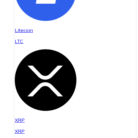
Litecoin
LTC
XRP
XRP