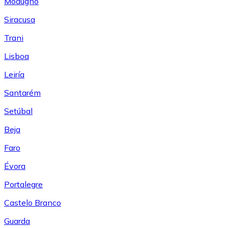
Modugno
Siracusa
Trani
Lisboa
Leiría
Santarém
Setúbal
Beja
Faro
Évora
Portalegre
Castelo Branco
Guarda