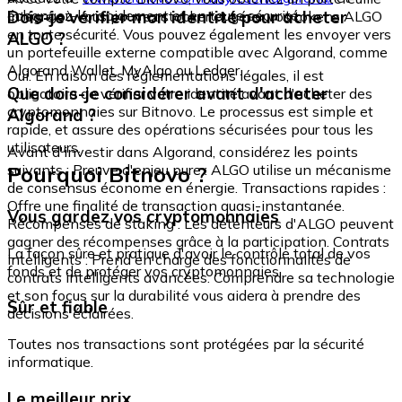
échangez-le rapidement et en toute sécurité.
Dois-je vérifier mon identité pour acheter
intégré où vous pouvez stocker et gérer vos tokens ALGO
en toute sécurité. Vous pouvez également les envoyer vers
ALGO ?
un portefeuille externe compatible avec Algorand, comme
Algorand Wallet, MyAlgo ou Ledger.
Oui. En raison des réglementations légales, il est
Que dois-je considérer avant d'acheter
obligatoire de vérifier votre identité avant d'acheter des
cryptomonnaies sur Bitnovo. Le processus est simple et
Algorand ?
rapide, et assure des opérations sécurisées pour tous les
utilisateurs.
Avant d'investir dans Algorand, considérez les points
Pourquoi Bitnovo ?
suivants : Preuve d'enjeu pure : ALGO utilise un mécanisme
de consensus économe en énergie. Transactions rapides :
Offre une finalité de transaction quasi-instantanée.
Vous gardez vos cryptomonnaies
Récompenses de staking : Les détenteurs d'ALGO peuvent
gagner des récompenses grâce à la participation. Contrats
La façon sûre et pratique d'avoir le contrôle total de vos
intelligents : Prend en charge des fonctionnalités de
fonds et de protéger vos cryptomonnaies.
contrats intelligents avancées. Comprendre sa technologie
et son focus sur la durabilité vous aidera à prendre des
Sûr et fiable
décisions éclairées.
Toutes nos transactions sont protégées par la sécurité
informatique.
Le meilleur prix