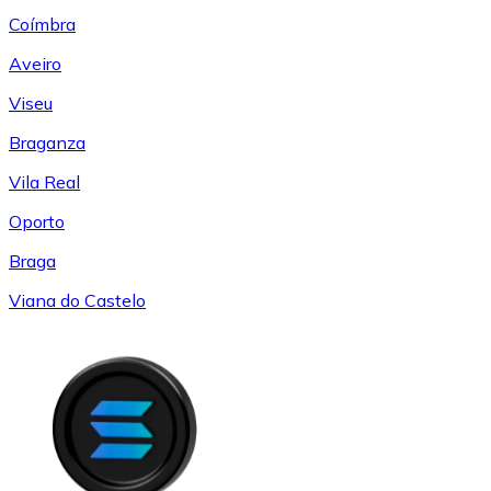
Coímbra
Aveiro
Viseu
Braganza
Vila Real
Oporto
Braga
Viana do Castelo