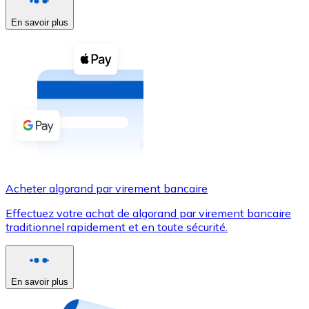
En savoir plus
Voir toutes
Coupons crypto
Achetez des cryptomonnaies en espèces et d'autres m
Acheter avec espèces
Virement SEPA
Ajoutez des fonds à votre compte Bitnovo ou effectuez 
Acheter avec virement bancaire
Acheter algorand par virement bancaire
Carte de crédit / débit
Effectuez votre achat de algorand par virement bancaire
Utilisez les cartes Visa et Mastercard pour acheter des
traditionnel rapidement et en toute sécurité.
Acheter avec carte
Boutique - Cartes
En savoir plus
Nouveau