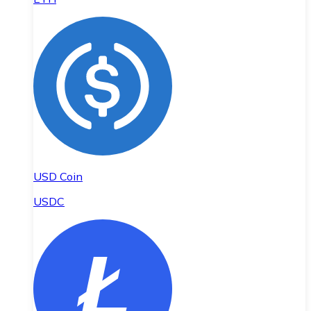
USD Coin
USDC