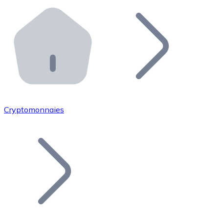
Effectuez des opérations de plus grande envergure. O
Distributeurs automatiques Bitnovo
Intégrez un ATM Bitnovo dans votre entreprise et per
API Bitnovo
Intégrez notre API dans votre écosystème.
Devenir Distributeur
Rejoignez notre réseau de distributeurs et commercialis
Cryptomonnaies
Lister un Token
Ajoutez le token de votre projet à notre service d'acha