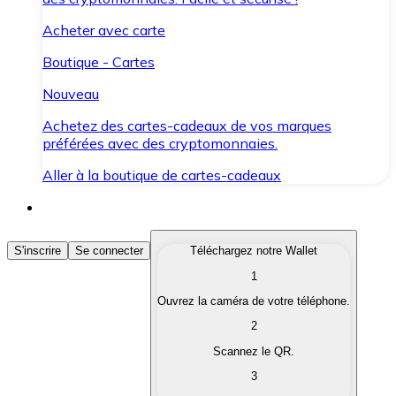
Acheter avec carte
Boutique - Cartes
Nouveau
Achetez des cartes-cadeaux de vos marques
préférées avec des cryptomonnaies.
Aller à la boutique de cartes-cadeaux
Acheter des Cryptomonnaies
S'inscrire
Se connecter
Téléchargez notre Wallet
1
Achetez les cryptomonnaies qui vous intéressent rapid
Ouvrez la caméra de votre téléphone.
Vendre des Cryptomonnaies
2
Convertissez vos cryptomonnaies en monnaie fiduciair
Scannez le QR.
3
Échanger (Swap)