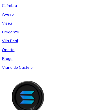
Coímbra
Aveiro
Viseu
Braganza
Vila Real
Oporto
Braga
Viana do Castelo