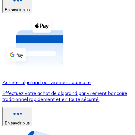
En savoir plus
Voir toutes
Coupons crypto
Achetez des cryptomonnaies en espèces et d'autres m
Acheter avec espèces
Virement SEPA
Ajoutez des fonds à votre compte Bitnovo ou effectuez 
Acheter avec virement bancaire
Acheter algorand par virement bancaire
Carte de crédit / débit
Effectuez votre achat de algorand par virement bancaire
Utilisez les cartes Visa et Mastercard pour acheter des
traditionnel rapidement et en toute sécurité.
Acheter avec carte
Boutique - Cartes
En savoir plus
Nouveau