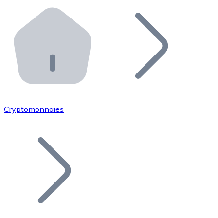
Effectuez des opérations de plus grande envergure. O
Distributeurs automatiques Bitnovo
Intégrez un ATM Bitnovo dans votre entreprise et per
API Bitnovo
Intégrez notre API dans votre écosystème.
Devenir Distributeur
Rejoignez notre réseau de distributeurs et commercialis
Cryptomonnaies
Lister un Token
Ajoutez le token de votre projet à notre service d'acha