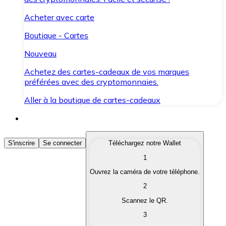
Acheter avec carte
Boutique - Cartes
Nouveau
Achetez des cartes-cadeaux de vos marques
préférées avec des cryptomonnaies.
Aller à la boutique de cartes-cadeaux
Acheter des Cryptomonnaies
S'inscrire
Se connecter
Téléchargez notre Wallet
1
Achetez les cryptomonnaies qui vous intéressent rapid
Ouvrez la caméra de votre téléphone.
Vendre des Cryptomonnaies
2
Convertissez vos cryptomonnaies en monnaie fiduciair
Scannez le QR.
3
Échanger (Swap)