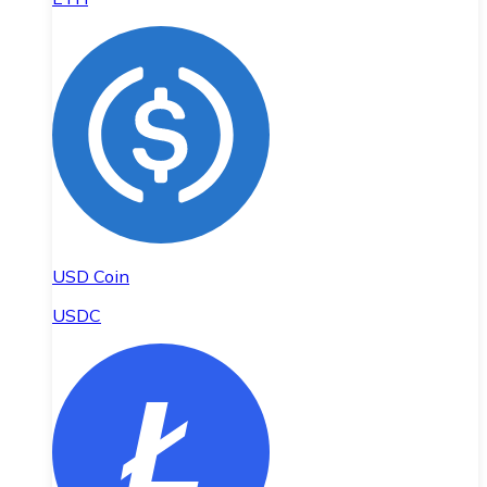
USD Coin
USDC