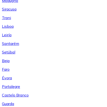
Modugno
Siracusa
Trani
Lisboa
Leiría
Santarém
Setúbal
Beja
Faro
Évora
Portalegre
Castelo Branco
Guarda