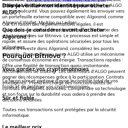
échangez-le rapidement et en toute sécurité.
Dois-je vérifier mon identité pour acheter
intégré où vous pouvez stocker et gérer vos tokens ALGO
en toute sécurité. Vous pouvez également les envoyer vers
ALGO ?
un portefeuille externe compatible avec Algorand, comme
Algorand Wallet, MyAlgo ou Ledger.
Oui. En raison des réglementations légales, il est
Que dois-je considérer avant d'acheter
obligatoire de vérifier votre identité avant d'acheter des
cryptomonnaies sur Bitnovo. Le processus est simple et
Algorand ?
rapide, et assure des opérations sécurisées pour tous les
utilisateurs.
Avant d'investir dans Algorand, considérez les points
Pourquoi Bitnovo ?
suivants : Preuve d'enjeu pure : ALGO utilise un mécanisme
de consensus économe en énergie. Transactions rapides :
Offre une finalité de transaction quasi-instantanée.
Vous gardez vos cryptomonnaies
Récompenses de staking : Les détenteurs d'ALGO peuvent
gagner des récompenses grâce à la participation. Contrats
La façon sûre et pratique d'avoir le contrôle total de vos
intelligents : Prend en charge des fonctionnalités de
fonds et de protéger vos cryptomonnaies.
contrats intelligents avancées. Comprendre sa technologie
et son focus sur la durabilité vous aidera à prendre des
Sûr et fiable
décisions éclairées.
Toutes nos transactions sont protégées par la sécurité
informatique.
Le meilleur prix