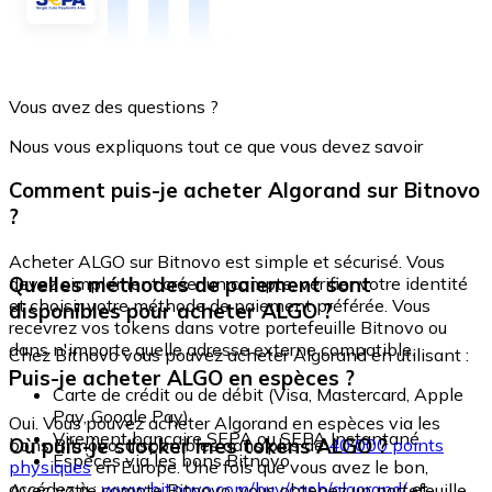
Vous avez des questions ?
Nous vous expliquons tout ce que vous devez savoir
Comment puis-je acheter Algorand sur Bitnovo
?
Acheter ALGO sur Bitnovo est simple et sécurisé. Vous
Quelles méthodes de paiement sont
devez simplement créer un compte, vérifier votre identité
et choisir votre méthode de paiement préférée. Vous
disponibles pour acheter ALGO ?
recevrez vos tokens dans votre portefeuille Bitnovo ou
dans n'importe quelle adresse externe compatible.
Chez Bitnovo vous pouvez acheter Algorand en utilisant :
Puis-je acheter ALGO en espèces ?
Carte de crédit ou de débit (Visa, Mastercard, Apple
Pay, Google Pay)
Oui. Vous pouvez acheter Algorand en espèces via les
Virement bancaire SEPA ou SEPA Instantané
Où puis-je stocker mes tokens ALGO ?
bons Bitnovo, disponibles dans plus de
40 000 points
Espèces via les bons Bitnovo
physiques
en Europe. Une fois que vous avez le bon,
accédez à :
www.bitnovo.com/buy/cash/algorand/
et
Avec votre compte Bitnovo, vous obtenez un portefeuille