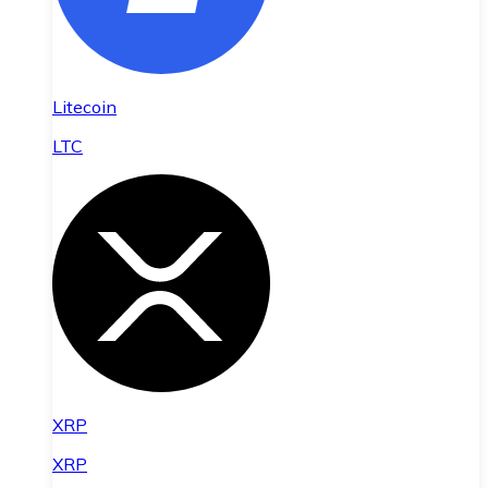
Litecoin
LTC
XRP
XRP