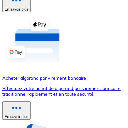
En savoir plus
Voir toutes
Coupons crypto
Achetez des cryptomonnaies en espèces et d'autres m
Acheter avec espèces
Virement SEPA
Ajoutez des fonds à votre compte Bitnovo ou effectuez 
Acheter avec virement bancaire
Acheter algorand par virement bancaire
Carte de crédit / débit
Effectuez votre achat de algorand par virement bancaire
Utilisez les cartes Visa et Mastercard pour acheter des
traditionnel rapidement et en toute sécurité.
Acheter avec carte
Boutique - Cartes
En savoir plus
Nouveau