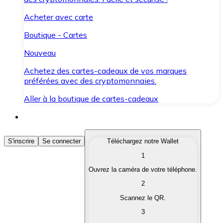
Acheter avec carte
Boutique - Cartes
Nouveau
Achetez des cartes-cadeaux de vos marques
préférées avec des cryptomonnaies.
Aller à la boutique de cartes-cadeaux
Acheter des Cryptomonnaies
S'inscrire
Se connecter
Téléchargez notre Wallet
1
Achetez les cryptomonnaies qui vous intéressent rapid
Ouvrez la caméra de votre téléphone.
Vendre des Cryptomonnaies
2
Convertissez vos cryptomonnaies en monnaie fiduciair
Scannez le QR.
3
Échanger (Swap)