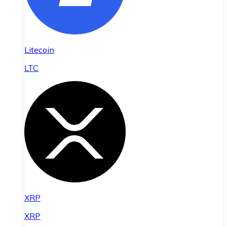
Litecoin
LTC
XRP
XRP