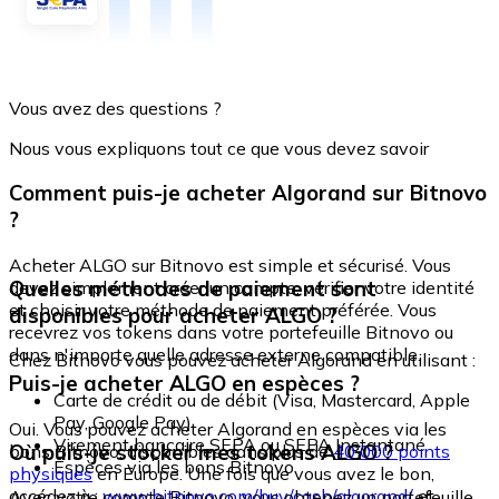
Vous avez des questions ?
Nous vous expliquons tout ce que vous devez savoir
Comment puis-je acheter Algorand sur Bitnovo
?
Acheter ALGO sur Bitnovo est simple et sécurisé. Vous
Quelles méthodes de paiement sont
devez simplement créer un compte, vérifier votre identité
et choisir votre méthode de paiement préférée. Vous
disponibles pour acheter ALGO ?
recevrez vos tokens dans votre portefeuille Bitnovo ou
dans n'importe quelle adresse externe compatible.
Chez Bitnovo vous pouvez acheter Algorand en utilisant :
Puis-je acheter ALGO en espèces ?
Carte de crédit ou de débit (Visa, Mastercard, Apple
Pay, Google Pay)
Oui. Vous pouvez acheter Algorand en espèces via les
Virement bancaire SEPA ou SEPA Instantané
Où puis-je stocker mes tokens ALGO ?
bons Bitnovo, disponibles dans plus de
40 000 points
Espèces via les bons Bitnovo
physiques
en Europe. Une fois que vous avez le bon,
accédez à :
www.bitnovo.com/buy/cash/algorand/
et
Avec votre compte Bitnovo, vous obtenez un portefeuille