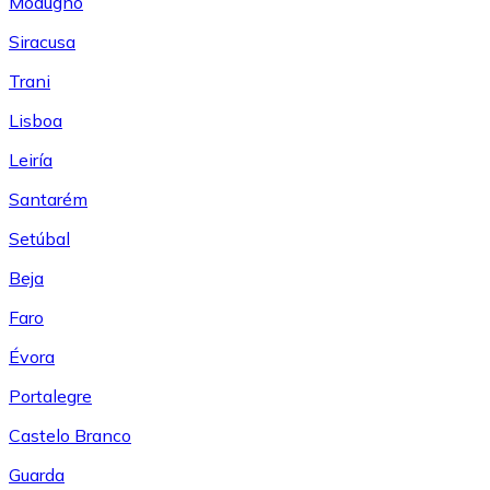
Modugno
Siracusa
Trani
Lisboa
Leiría
Santarém
Setúbal
Beja
Faro
Évora
Portalegre
Castelo Branco
Guarda