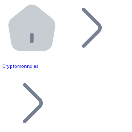
Effectuez des opérations de plus grande envergure. O
Distributeurs automatiques Bitnovo
Intégrez un ATM Bitnovo dans votre entreprise et per
API Bitnovo
Intégrez notre API dans votre écosystème.
Devenir Distributeur
Rejoignez notre réseau de distributeurs et commercialis
Cryptomonnaies
Lister un Token
Ajoutez le token de votre projet à notre service d'acha