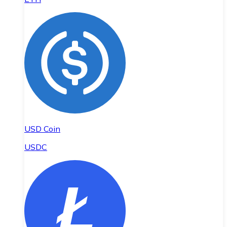
USD Coin
USDC