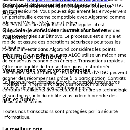
échangez-le rapidement et en toute sécurité.
Dois-je vérifier mon identité pour acheter
intégré où vous pouvez stocker et gérer vos tokens ALGO
en toute sécurité. Vous pouvez également les envoyer vers
ALGO ?
un portefeuille externe compatible avec Algorand, comme
Algorand Wallet, MyAlgo ou Ledger.
Oui. En raison des réglementations légales, il est
Que dois-je considérer avant d'acheter
obligatoire de vérifier votre identité avant d'acheter des
cryptomonnaies sur Bitnovo. Le processus est simple et
Algorand ?
rapide, et assure des opérations sécurisées pour tous les
utilisateurs.
Avant d'investir dans Algorand, considérez les points
Pourquoi Bitnovo ?
suivants : Preuve d'enjeu pure : ALGO utilise un mécanisme
de consensus économe en énergie. Transactions rapides :
Offre une finalité de transaction quasi-instantanée.
Vous gardez vos cryptomonnaies
Récompenses de staking : Les détenteurs d'ALGO peuvent
gagner des récompenses grâce à la participation. Contrats
La façon sûre et pratique d'avoir le contrôle total de vos
intelligents : Prend en charge des fonctionnalités de
fonds et de protéger vos cryptomonnaies.
contrats intelligents avancées. Comprendre sa technologie
et son focus sur la durabilité vous aidera à prendre des
Sûr et fiable
décisions éclairées.
Toutes nos transactions sont protégées par la sécurité
informatique.
Le meilleur prix