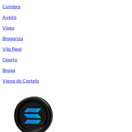
Coímbra
Aveiro
Viseu
Braganza
Vila Real
Oporto
Braga
Viana do Castelo