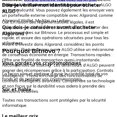
échangez-le rapidement et en toute sécurité.
Dois-je vérifier mon identité pour acheter
intégré où vous pouvez stocker et gérer vos tokens ALGO
en toute sécurité. Vous pouvez également les envoyer vers
ALGO ?
un portefeuille externe compatible avec Algorand, comme
Algorand Wallet, MyAlgo ou Ledger.
Oui. En raison des réglementations légales, il est
Que dois-je considérer avant d'acheter
obligatoire de vérifier votre identité avant d'acheter des
cryptomonnaies sur Bitnovo. Le processus est simple et
Algorand ?
rapide, et assure des opérations sécurisées pour tous les
utilisateurs.
Avant d'investir dans Algorand, considérez les points
Pourquoi Bitnovo ?
suivants : Preuve d'enjeu pure : ALGO utilise un mécanisme
de consensus économe en énergie. Transactions rapides :
Offre une finalité de transaction quasi-instantanée.
Vous gardez vos cryptomonnaies
Récompenses de staking : Les détenteurs d'ALGO peuvent
gagner des récompenses grâce à la participation. Contrats
La façon sûre et pratique d'avoir le contrôle total de vos
intelligents : Prend en charge des fonctionnalités de
fonds et de protéger vos cryptomonnaies.
contrats intelligents avancées. Comprendre sa technologie
et son focus sur la durabilité vous aidera à prendre des
Sûr et fiable
décisions éclairées.
Toutes nos transactions sont protégées par la sécurité
informatique.
Le meilleur prix