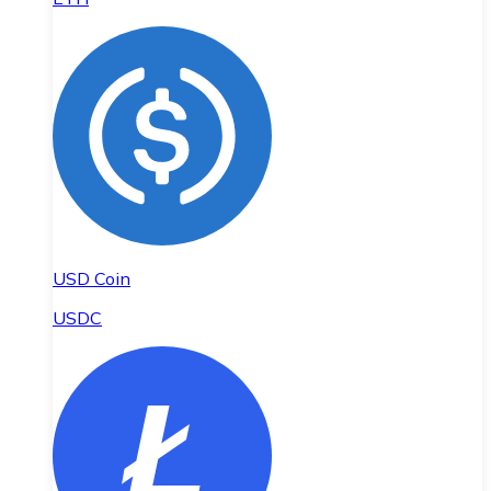
USD Coin
USDC