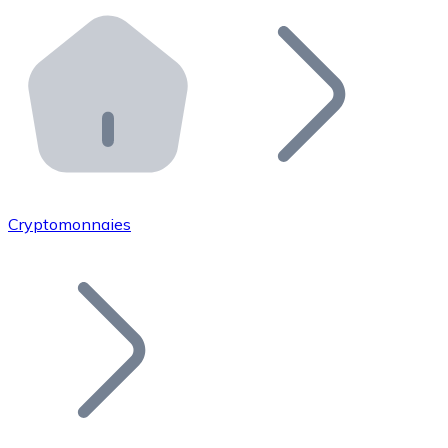
Effectuez des opérations de plus grande envergure. O
Distributeurs automatiques Bitnovo
Intégrez un ATM Bitnovo dans votre entreprise et per
API Bitnovo
Intégrez notre API dans votre écosystème.
Devenir Distributeur
Rejoignez notre réseau de distributeurs et commercialis
Cryptomonnaies
Lister un Token
Ajoutez le token de votre projet à notre service d'acha