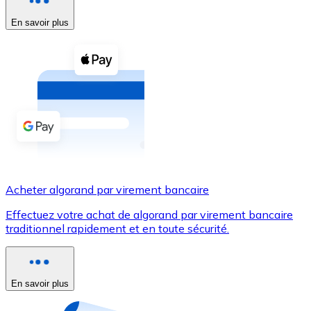
En savoir plus
Voir toutes
Coupons crypto
Achetez des cryptomonnaies en espèces et d'autres m
Acheter avec espèces
Virement SEPA
Ajoutez des fonds à votre compte Bitnovo ou effectuez 
Acheter avec virement bancaire
Acheter algorand par virement bancaire
Carte de crédit / débit
Effectuez votre achat de algorand par virement bancaire
Utilisez les cartes Visa et Mastercard pour acheter des
traditionnel rapidement et en toute sécurité.
Acheter avec carte
Boutique - Cartes
En savoir plus
Nouveau