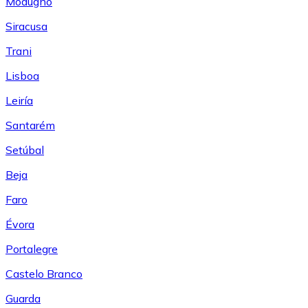
Modugno
Siracusa
Trani
Lisboa
Leiría
Santarém
Setúbal
Beja
Faro
Évora
Portalegre
Castelo Branco
Guarda