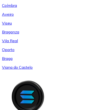
Coímbra
Aveiro
Viseu
Braganza
Vila Real
Oporto
Braga
Viana do Castelo