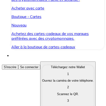
Acheter avec carte
Boutique - Cartes
Nouveau
Achetez des cartes-cadeaux de vos marques
préférées avec des cryptomonnaies.
Aller à la boutique de cartes-cadeaux
Acheter des Cryptomonnaies
S'inscrire
Se connecter
Téléchargez notre Wallet
1
Achetez les cryptomonnaies qui vous intéressent rapid
Ouvrez la caméra de votre téléphone.
Vendre des Cryptomonnaies
2
Convertissez vos cryptomonnaies en monnaie fiduciair
Scannez le QR.
3
Échanger (Swap)