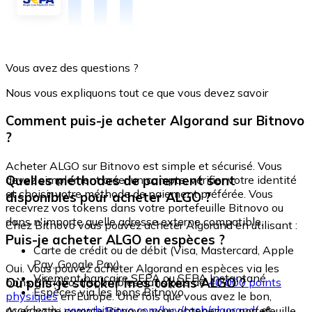
Vous avez des questions ?
Nous vous expliquons tout ce que vous devez savoir
Comment puis-je acheter Algorand sur Bitnovo
?
Acheter ALGO sur Bitnovo est simple et sécurisé. Vous
Quelles méthodes de paiement sont
devez simplement créer un compte, vérifier votre identité
et choisir votre méthode de paiement préférée. Vous
disponibles pour acheter ALGO ?
recevrez vos tokens dans votre portefeuille Bitnovo ou
dans n'importe quelle adresse externe compatible.
Chez Bitnovo vous pouvez acheter Algorand en utilisant :
Puis-je acheter ALGO en espèces ?
Carte de crédit ou de débit (Visa, Mastercard, Apple
Pay, Google Pay)
Oui. Vous pouvez acheter Algorand en espèces via les
Virement bancaire SEPA ou SEPA Instantané
Où puis-je stocker mes tokens ALGO ?
bons Bitnovo, disponibles dans plus de
40 000 points
Espèces via les bons Bitnovo
physiques
en Europe. Une fois que vous avez le bon,
accédez à :
www.bitnovo.com/buy/cash/algorand/
et
Avec votre compte Bitnovo, vous obtenez un portefeuille