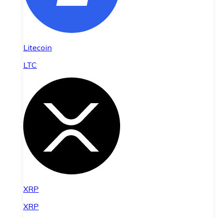
Litecoin
LTC
XRP
XRP