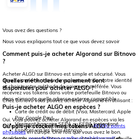
Vous avez des questions ?
Nous vous expliquons tout ce que vous devez savoir
Comment puis-je acheter Algorand sur Bitnovo
?
Acheter ALGO sur Bitnovo est simple et sécurisé. Vous
Quelles méthodes de paiement sont
devez simplement créer un compte, vérifier votre identité
et choisir votre méthode de paiement préférée. Vous
disponibles pour acheter ALGO ?
recevrez vos tokens dans votre portefeuille Bitnovo ou
dans n'importe quelle adresse externe compatible.
Chez Bitnovo vous pouvez acheter Algorand en utilisant :
Puis-je acheter ALGO en espèces ?
Carte de crédit ou de débit (Visa, Mastercard, Apple
Pay, Google Pay)
Oui. Vous pouvez acheter Algorand en espèces via les
Virement bancaire SEPA ou SEPA Instantané
Où puis-je stocker mes tokens ALGO ?
bons Bitnovo, disponibles dans plus de
40 000 points
Espèces via les bons Bitnovo
physiques
en Europe. Une fois que vous avez le bon,
accédez à :
www.bitnovo.com/buy/cash/algorand/
et
Avec votre compte Bitnovo, vous obtenez un portefeuille