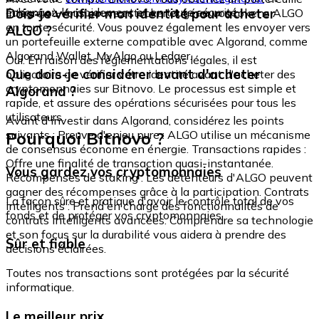
échangez-le rapidement et en toute sécurité.
Dois-je vérifier mon identité pour acheter
intégré où vous pouvez stocker et gérer vos tokens ALGO
en toute sécurité. Vous pouvez également les envoyer vers
ALGO ?
un portefeuille externe compatible avec Algorand, comme
Algorand Wallet, MyAlgo ou Ledger.
Oui. En raison des réglementations légales, il est
Que dois-je considérer avant d'acheter
obligatoire de vérifier votre identité avant d'acheter des
cryptomonnaies sur Bitnovo. Le processus est simple et
Algorand ?
rapide, et assure des opérations sécurisées pour tous les
utilisateurs.
Avant d'investir dans Algorand, considérez les points
Pourquoi Bitnovo ?
suivants : Preuve d'enjeu pure : ALGO utilise un mécanisme
de consensus économe en énergie. Transactions rapides :
Offre une finalité de transaction quasi-instantanée.
Vous gardez vos cryptomonnaies
Récompenses de staking : Les détenteurs d'ALGO peuvent
gagner des récompenses grâce à la participation. Contrats
La façon sûre et pratique d'avoir le contrôle total de vos
intelligents : Prend en charge des fonctionnalités de
fonds et de protéger vos cryptomonnaies.
contrats intelligents avancées. Comprendre sa technologie
et son focus sur la durabilité vous aidera à prendre des
Sûr et fiable
décisions éclairées.
Toutes nos transactions sont protégées par la sécurité
informatique.
Le meilleur prix