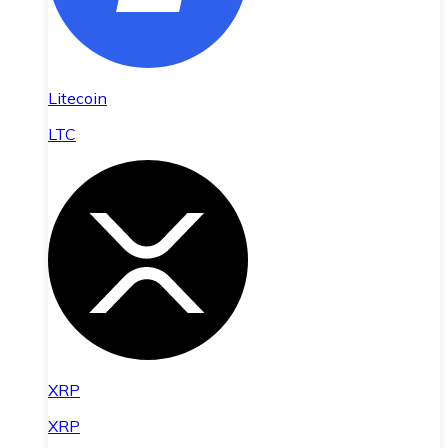
Litecoin
LTC
XRP
XRP