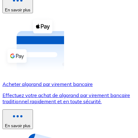
En savoir plus
Voir toutes
Coupons crypto
Achetez des cryptomonnaies en espèces et d'autres m
Acheter avec espèces
Virement SEPA
Ajoutez des fonds à votre compte Bitnovo ou effectuez 
Acheter avec virement bancaire
Acheter algorand par virement bancaire
Carte de crédit / débit
Effectuez votre achat de algorand par virement bancaire
Utilisez les cartes Visa et Mastercard pour acheter des
traditionnel rapidement et en toute sécurité.
Acheter avec carte
Boutique - Cartes
En savoir plus
Nouveau