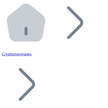
Effectuez des opérations de plus grande envergure. O
Distributeurs automatiques Bitnovo
Intégrez un ATM Bitnovo dans votre entreprise et per
API Bitnovo
Intégrez notre API dans votre écosystème.
Devenir Distributeur
Rejoignez notre réseau de distributeurs et commercialis
Cryptomonnaies
Lister un Token
Ajoutez le token de votre projet à notre service d'acha