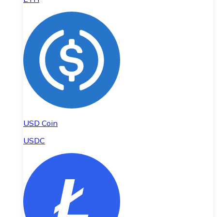
USD Coin
USDC