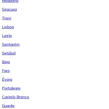
Modugno
Siracusa
Trani
Lisboa
Leiría
Santarém
Setúbal
Beja
Faro
Évora
Portalegre
Castelo Branco
Guarda