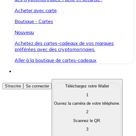
Acheter avec carte
Boutique - Cartes
Nouveau
Achetez des cartes-cadeaux de vos marques
préférées avec des cryptomonnaies.
Aller à la boutique de cartes-cadeaux
Acheter des Cryptomonnaies
S'inscrire
Se connecter
Téléchargez notre Wallet
1
Achetez les cryptomonnaies qui vous intéressent rapid
Ouvrez la caméra de votre téléphone.
Vendre des Cryptomonnaies
2
Convertissez vos cryptomonnaies en monnaie fiduciair
Scannez le QR.
3
Échanger (Swap)