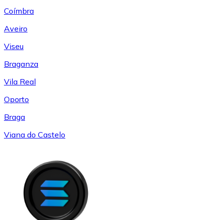
Coímbra
Aveiro
Viseu
Braganza
Vila Real
Oporto
Braga
Viana do Castelo