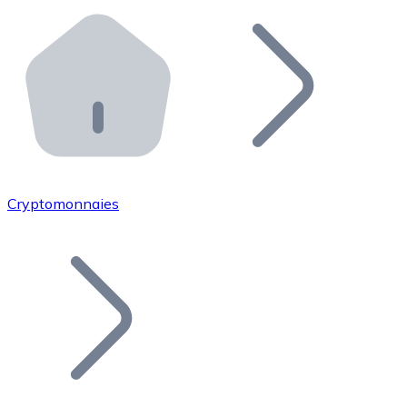
Effectuez des opérations de plus grande envergure. O
Distributeurs automatiques Bitnovo
Intégrez un ATM Bitnovo dans votre entreprise et per
API Bitnovo
Intégrez notre API dans votre écosystème.
Devenir Distributeur
Rejoignez notre réseau de distributeurs et commercialis
Cryptomonnaies
Lister un Token
Ajoutez le token de votre projet à notre service d'acha