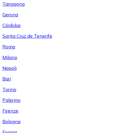
Tarragona
Gerona
Córdoba
Santa Cruz de Tenerife
Roma
Milano
Napoli
Bari
Torino
Palermo
Firenze
Bologna
Foggia