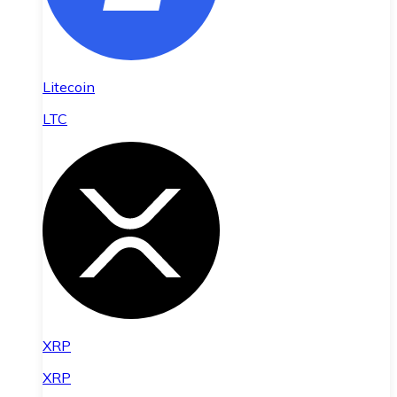
Litecoin
LTC
XRP
XRP