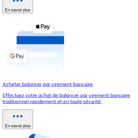
En savoir plus
Voir toutes
Coupons crypto
Achetez des cryptomonnaies en espèces et d'autres m
Acheter avec espèces
Virement SEPA
Ajoutez des fonds à votre compte Bitnovo ou effectuez 
Acheter avec virement bancaire
Acheter balancer par virement bancaire
Carte de crédit / débit
Effectuez votre achat de balancer par virement bancaire
Utilisez les cartes Visa et Mastercard pour acheter des
traditionnel rapidement et en toute sécurité.
Acheter avec carte
Boutique - Cartes
En savoir plus
Nouveau