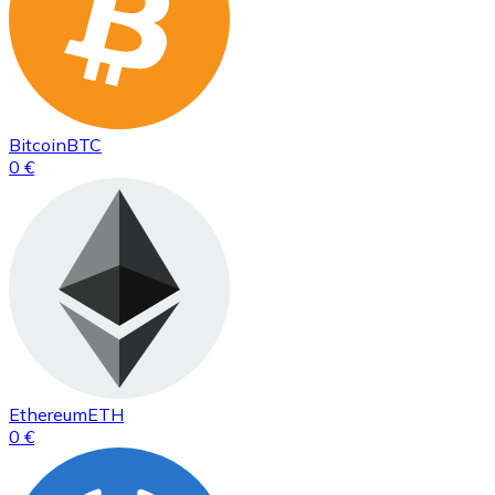
Bitcoin
BTC
0 €
Ethereum
ETH
0 €