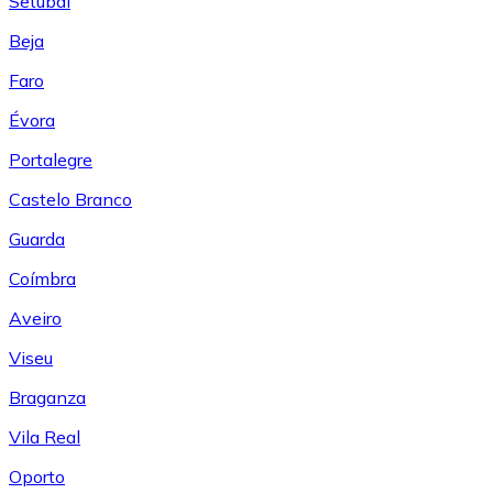
Setúbal
Beja
Faro
Évora
Portalegre
Castelo Branco
Guarda
Coímbra
Aveiro
Viseu
Braganza
Vila Real
Oporto