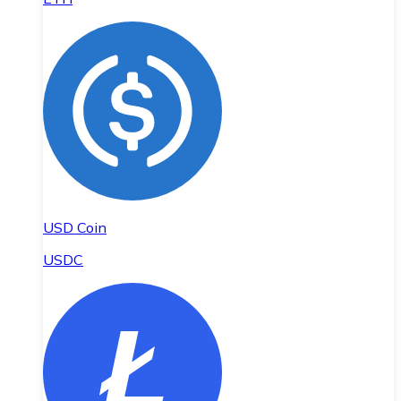
USD Coin
USDC