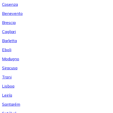
Cosenza
Benevento
Brescia
Cagliari
Barletta
Eboli
Modugno
Siracusa
Trani
Lisboa
Leiría
Santarém