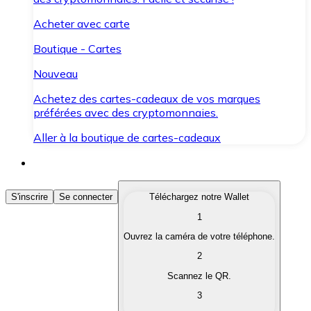
Acheter avec carte
Boutique - Cartes
Nouveau
Achetez des cartes-cadeaux de vos marques
préférées avec des cryptomonnaies.
Aller à la boutique de cartes-cadeaux
Acheter des Cryptomonnaies
S'inscrire
Se connecter
Téléchargez notre Wallet
1
Achetez les cryptomonnaies qui vous intéressent rapid
Ouvrez la caméra de votre téléphone.
Vendre des Cryptomonnaies
2
Convertissez vos cryptomonnaies en monnaie fiduciair
Scannez le QR.
3
Échanger (Swap)