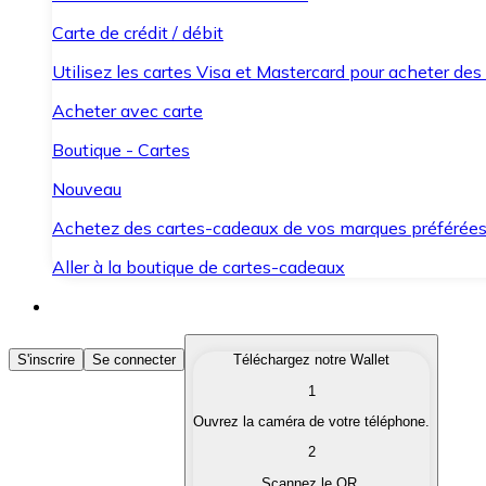
Carte de crédit / débit
Utilisez les cartes Visa et Mastercard pour acheter des
Acheter avec carte
Boutique - Cartes
Nouveau
Achetez des cartes-cadeaux de vos marques préférée
Aller à la boutique de cartes-cadeaux
Acheter des Cryptomonnaies
S'inscrire
Se connecter
Téléchargez notre Wallet
1
Achetez les cryptomonnaies qui vous intéressent rapid
Ouvrez la caméra de votre téléphone.
Vendre des Cryptomonnaies
2
Convertissez vos cryptomonnaies en monnaie fiduciair
Scannez le QR.