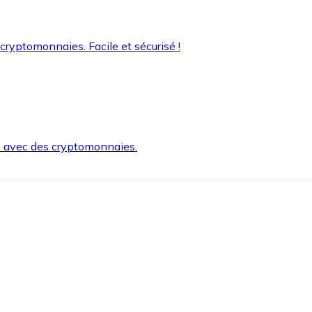
 cryptomonnaies. Facile et sécurisé !
s avec des cryptomonnaies.
ement et en toute sécurité.
e lorsque vous en avez besoin.