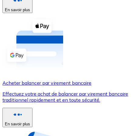
En savoir plus
Voir toutes
Coupons crypto
Achetez des cryptomonnaies en espèces et d'autres m
Acheter avec espèces
Virement SEPA
Ajoutez des fonds à votre compte Bitnovo ou effectuez 
Acheter avec virement bancaire
Acheter balancer par virement bancaire
Carte de crédit / débit
Effectuez votre achat de balancer par virement bancaire
Utilisez les cartes Visa et Mastercard pour acheter des
traditionnel rapidement et en toute sécurité.
Acheter avec carte
Boutique - Cartes
En savoir plus
Nouveau