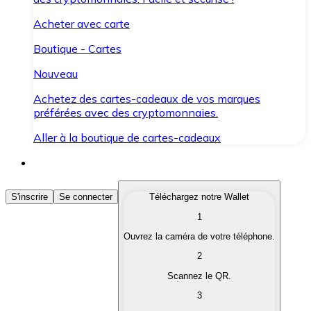
Acheter avec carte
Boutique - Cartes
Nouveau
Achetez des cartes-cadeaux de vos marques
préférées avec des cryptomonnaies.
Aller à la boutique de cartes-cadeaux
Acheter des Cryptomonnaies
S'inscrire
Se connecter
Téléchargez notre Wallet
1
Achetez les cryptomonnaies qui vous intéressent rapid
Ouvrez la caméra de votre téléphone.
Vendre des Cryptomonnaies
2
Convertissez vos cryptomonnaies en monnaie fiduciair
Scannez le QR.
3
Échanger (Swap)