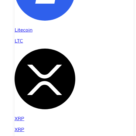
Litecoin
LTC
XRP
XRP