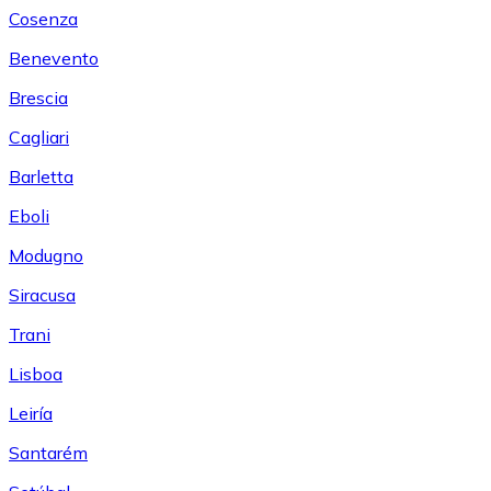
Cosenza
Benevento
Brescia
Cagliari
Barletta
Eboli
Modugno
Siracusa
Trani
Lisboa
Leiría
Santarém