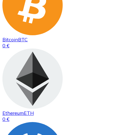
Bitcoin
BTC
0 €
Ethereum
ETH
0 €