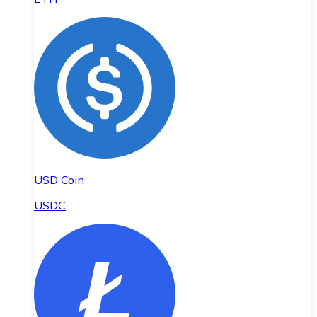
USD Coin
USDC