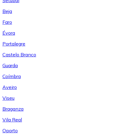
Setúbal
Beja
Faro
Évora
Portalegre
Castelo Branco
Guarda
Coímbra
Aveiro
Viseu
Braganza
Vila Real
Oporto