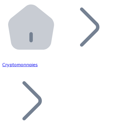
Effectuez des opérations de plus grande envergure. O
Distributeurs automatiques Bitnovo
Intégrez un ATM Bitnovo dans votre entreprise et per
API Bitnovo
Intégrez notre API dans votre écosystème.
Devenir Distributeur
Rejoignez notre réseau de distributeurs et commercialis
Cryptomonnaies
Lister un Token
Ajoutez le token de votre projet à notre service d'acha