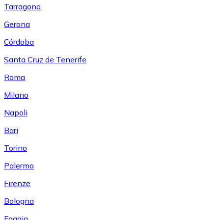
Tarragona
Gerona
Córdoba
Santa Cruz de Tenerife
Roma
Milano
Napoli
Bari
Torino
Palermo
Firenze
Bologna
Foggia