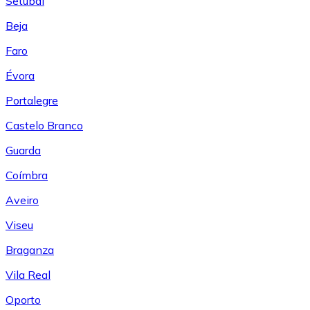
Setúbal
Beja
Faro
Évora
Portalegre
Castelo Branco
Guarda
Coímbra
Aveiro
Viseu
Braganza
Vila Real
Oporto