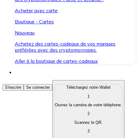
Acheter avec carte
Boutique - Cartes
Nouveau
Achetez des cartes-cadeaux de vos marques
préférées avec des cryptomonnaies.
Aller à la boutique de cartes-cadeaux
Acheter des Cryptomonnaies
S'inscrire
Se connecter
Téléchargez notre Wallet
1
Achetez les cryptomonnaies qui vous intéressent rapid
Ouvrez la caméra de votre téléphone.
Vendre des Cryptomonnaies
2
Convertissez vos cryptomonnaies en monnaie fiduciair
Scannez le QR.
3
Échanger (Swap)