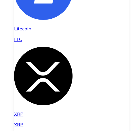
Litecoin
LTC
XRP
XRP