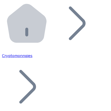
Effectuez des opérations de plus grande envergure. O
Distributeurs automatiques Bitnovo
Intégrez un ATM Bitnovo dans votre entreprise et per
API Bitnovo
Intégrez notre API dans votre écosystème.
Devenir Distributeur
Rejoignez notre réseau de distributeurs et commercialis
Cryptomonnaies
Lister un Token
Ajoutez le token de votre projet à notre service d'acha