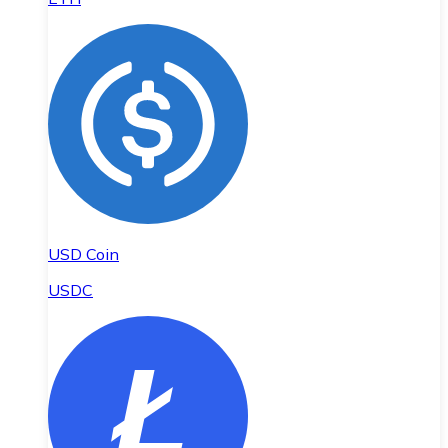
USD Coin
USDC