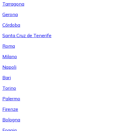
Tarragona
Gerona
Córdoba
Santa Cruz de Tenerife
Roma
Milano
Napoli
Bari
Torino
Palermo
Firenze
Bologna
Foggia