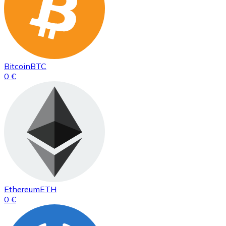
Bitcoin
BTC
0 €
Ethereum
ETH
0 €