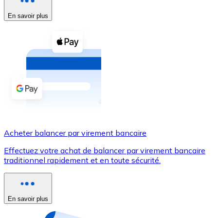
En savoir plus
Voir toutes
Coupons crypto
Achetez des cryptomonnaies en espèces et d'autres m
Acheter avec espèces
Virement SEPA
Ajoutez des fonds à votre compte Bitnovo ou effectuez 
Acheter avec virement bancaire
Acheter balancer par virement bancaire
Carte de crédit / débit
Effectuez votre achat de balancer par virement bancaire
Utilisez les cartes Visa et Mastercard pour acheter des
traditionnel rapidement et en toute sécurité.
Acheter avec carte
Boutique - Cartes
En savoir plus
Nouveau