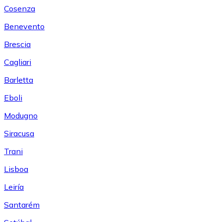
Cosenza
Benevento
Brescia
Cagliari
Barletta
Eboli
Modugno
Siracusa
Trani
Lisboa
Leiría
Santarém