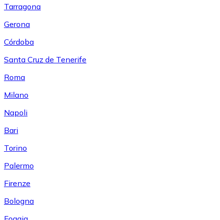
Tarragona
Gerona
Córdoba
Santa Cruz de Tenerife
Roma
Milano
Napoli
Bari
Torino
Palermo
Firenze
Bologna
Foggia