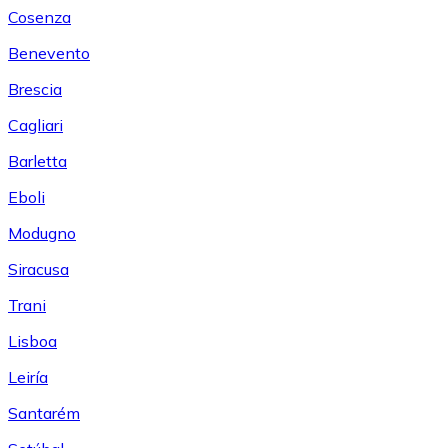
Cosenza
Benevento
Brescia
Cagliari
Barletta
Eboli
Modugno
Siracusa
Trani
Lisboa
Leiría
Santarém