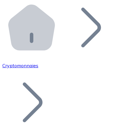
Effectuez des opérations de plus grande envergure. O
Distributeurs automatiques Bitnovo
Intégrez un ATM Bitnovo dans votre entreprise et per
API Bitnovo
Intégrez notre API dans votre écosystème.
Devenir Distributeur
Rejoignez notre réseau de distributeurs et commercialis
Cryptomonnaies
Lister un Token
Ajoutez le token de votre projet à notre service d'acha