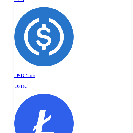
USD Coin
USDC