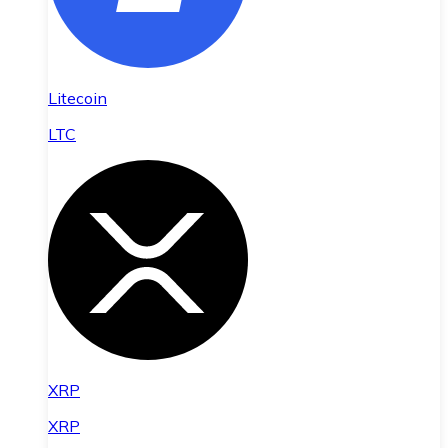
Litecoin
LTC
XRP
XRP