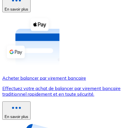
En savoir plus
Voir toutes
Coupons crypto
Achetez des cryptomonnaies en espèces et d'autres m
Acheter avec espèces
Virement SEPA
Ajoutez des fonds à votre compte Bitnovo ou effectuez 
Acheter avec virement bancaire
Acheter balancer par virement bancaire
Carte de crédit / débit
Effectuez votre achat de balancer par virement bancaire
Utilisez les cartes Visa et Mastercard pour acheter des
traditionnel rapidement et en toute sécurité.
Acheter avec carte
Boutique - Cartes
En savoir plus
Nouveau