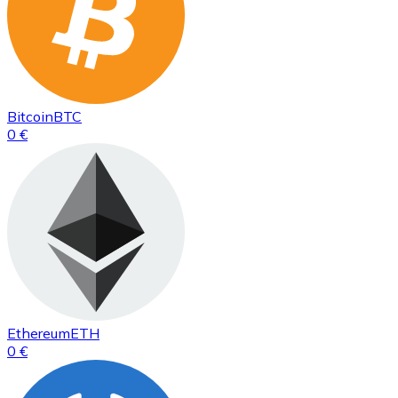
Bitcoin
BTC
0 €
Ethereum
ETH
0 €