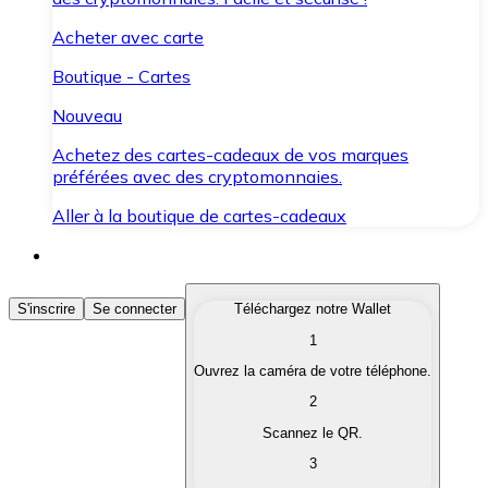
Acheter avec carte
Boutique - Cartes
Nouveau
Achetez des cartes-cadeaux de vos marques
préférées avec des cryptomonnaies.
Aller à la boutique de cartes-cadeaux
Acheter des Cryptomonnaies
S'inscrire
Se connecter
Téléchargez notre Wallet
1
Achetez les cryptomonnaies qui vous intéressent rapid
Ouvrez la caméra de votre téléphone.
Vendre des Cryptomonnaies
2
Convertissez vos cryptomonnaies en monnaie fiduciair
Scannez le QR.
3
Échanger (Swap)