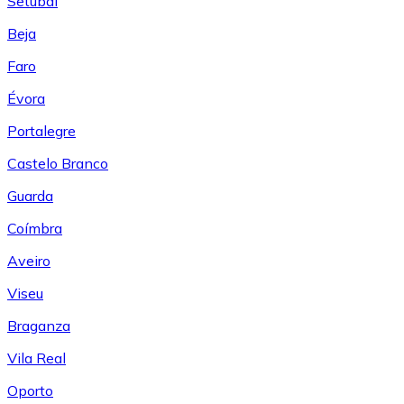
Setúbal
Beja
Faro
Évora
Portalegre
Castelo Branco
Guarda
Coímbra
Aveiro
Viseu
Braganza
Vila Real
Oporto