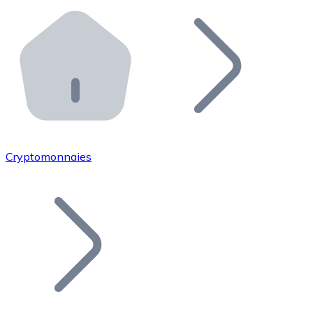
Effectuez des opérations de plus grande envergure. O
Distributeurs automatiques Bitnovo
Intégrez un ATM Bitnovo dans votre entreprise et per
API Bitnovo
Intégrez notre API dans votre écosystème.
Devenir Distributeur
Rejoignez notre réseau de distributeurs et commercialis
Cryptomonnaies
Lister un Token
Ajoutez le token de votre projet à notre service d'acha