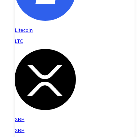
Litecoin
LTC
XRP
XRP