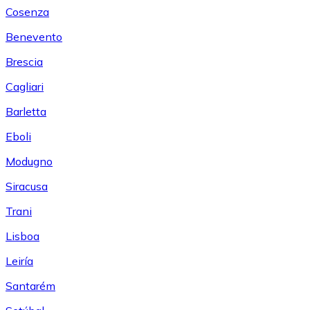
Cosenza
Benevento
Brescia
Cagliari
Barletta
Eboli
Modugno
Siracusa
Trani
Lisboa
Leiría
Santarém