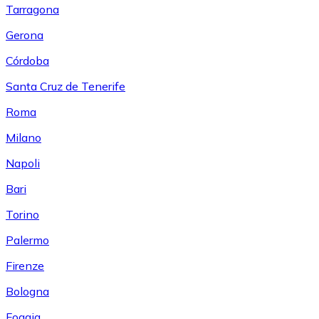
Tarragona
Gerona
Córdoba
Santa Cruz de Tenerife
Roma
Milano
Napoli
Bari
Torino
Palermo
Firenze
Bologna
Foggia