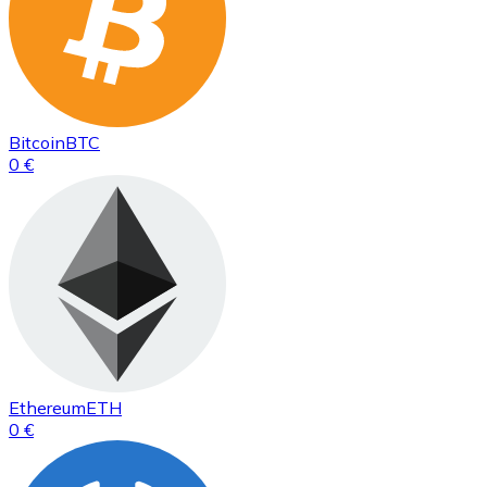
Bitcoin
BTC
0 €
Ethereum
ETH
0 €