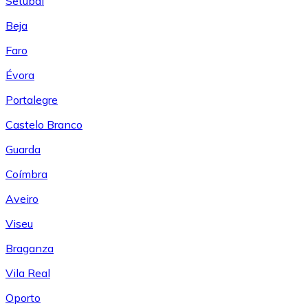
Setúbal
Beja
Faro
Évora
Portalegre
Castelo Branco
Guarda
Coímbra
Aveiro
Viseu
Braganza
Vila Real
Oporto