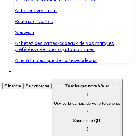
Acheter avec carte
Boutique - Cartes
Nouveau
Achetez des cartes-cadeaux de vos marques
préférées avec des cryptomonnaies.
Aller à la boutique de cartes-cadeaux
Acheter des Cryptomonnaies
S'inscrire
Se connecter
Téléchargez notre Wallet
1
Achetez les cryptomonnaies qui vous intéressent rapid
Ouvrez la caméra de votre téléphone.
Vendre des Cryptomonnaies
2
Convertissez vos cryptomonnaies en monnaie fiduciair
Scannez le QR.
3
Échanger (Swap)