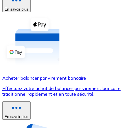
En savoir plus
Voir toutes
Coupons crypto
Achetez des cryptomonnaies en espèces et d'autres m
Acheter avec espèces
Virement SEPA
Ajoutez des fonds à votre compte Bitnovo ou effectuez 
Acheter avec virement bancaire
Acheter balancer par virement bancaire
Carte de crédit / débit
Effectuez votre achat de balancer par virement bancaire
Utilisez les cartes Visa et Mastercard pour acheter des
traditionnel rapidement et en toute sécurité.
Acheter avec carte
Boutique - Cartes
En savoir plus
Nouveau