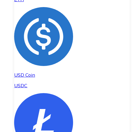
USD Coin
USDC