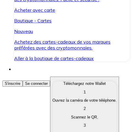
Acheter avec carte
Boutique - Cartes
Nouveau
Achetez des cartes-cadeaux de vos marques
préférées avec des cryptomonnaies.
Aller à la boutique de cartes-cadeaux
Acheter des Cryptomonnaies
S'inscrire
Se connecter
Téléchargez notre Wallet
1
Achetez les cryptomonnaies qui vous intéressent rapid
Ouvrez la caméra de votre téléphone.
Vendre des Cryptomonnaies
2
Convertissez vos cryptomonnaies en monnaie fiduciair
Scannez le QR.
3
Échanger (Swap)