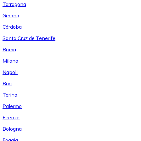
Tarragona
Gerona
Córdoba
Santa Cruz de Tenerife
Roma
Milano
Napoli
Bari
Torino
Palermo
Firenze
Bologna
Foggia