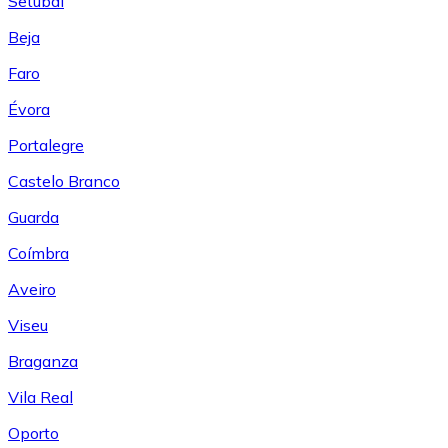
Setúbal
Beja
Faro
Évora
Portalegre
Castelo Branco
Guarda
Coímbra
Aveiro
Viseu
Braganza
Vila Real
Oporto