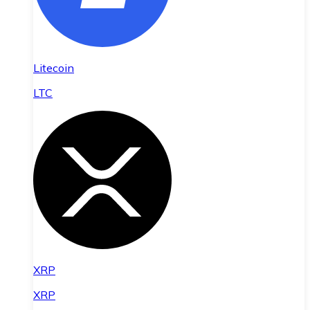
Litecoin
LTC
XRP
XRP