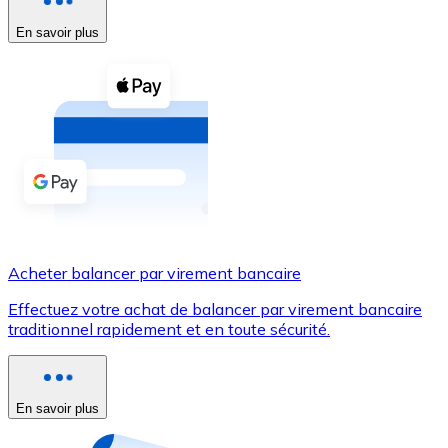
En savoir plus
Voir toutes
Coupons crypto
Achetez des cryptomonnaies en espèces et d'autres m
Acheter avec espèces
Virement SEPA
Ajoutez des fonds à votre compte Bitnovo ou effectuez 
Acheter avec virement bancaire
Acheter balancer par virement bancaire
Carte de crédit / débit
Effectuez votre achat de balancer par virement bancaire
Utilisez les cartes Visa et Mastercard pour acheter des
traditionnel rapidement et en toute sécurité.
Acheter avec carte
Boutique - Cartes
En savoir plus
Nouveau