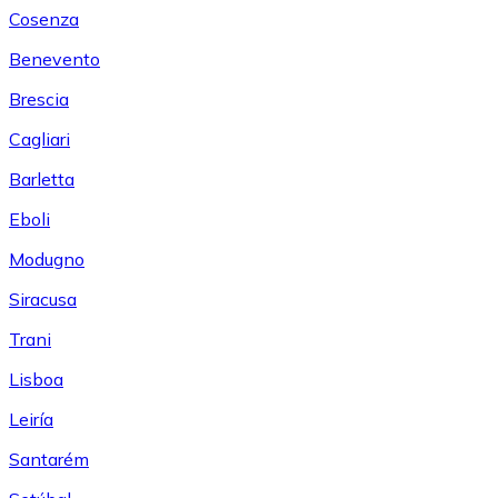
Cosenza
Benevento
Brescia
Cagliari
Barletta
Eboli
Modugno
Siracusa
Trani
Lisboa
Leiría
Santarém