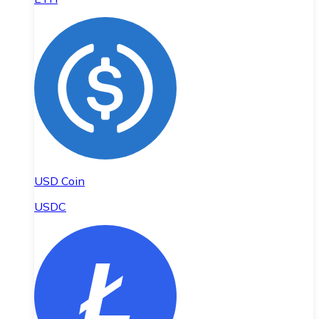
USD Coin
USDC