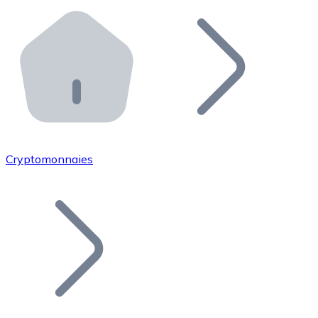
Effectuez des opérations de plus grande envergure. O
Distributeurs automatiques Bitnovo
Intégrez un ATM Bitnovo dans votre entreprise et per
API Bitnovo
Intégrez notre API dans votre écosystème.
Devenir Distributeur
Rejoignez notre réseau de distributeurs et commercialis
Cryptomonnaies
Lister un Token
Ajoutez le token de votre projet à notre service d'acha