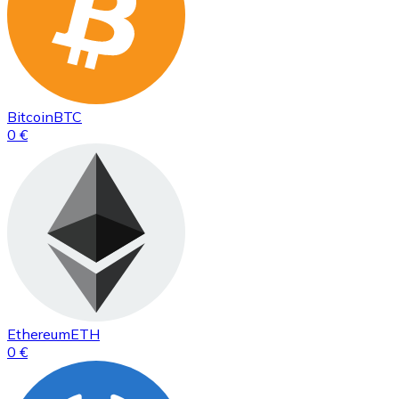
Bitcoin
BTC
0 €
Ethereum
ETH
0 €