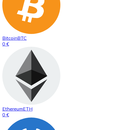
Bitcoin
BTC
0 €
Ethereum
ETH
0 €