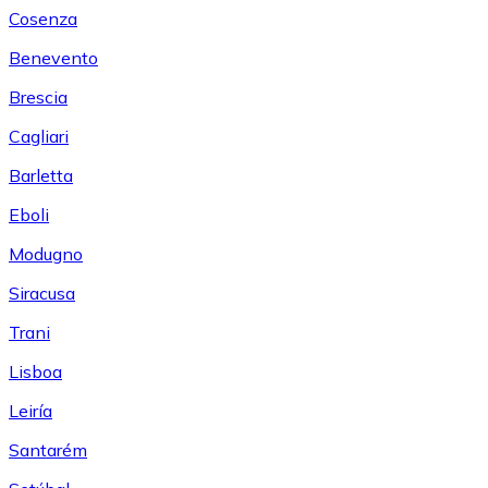
Cosenza
Benevento
Brescia
Cagliari
Barletta
Eboli
Modugno
Siracusa
Trani
Lisboa
Leiría
Santarém