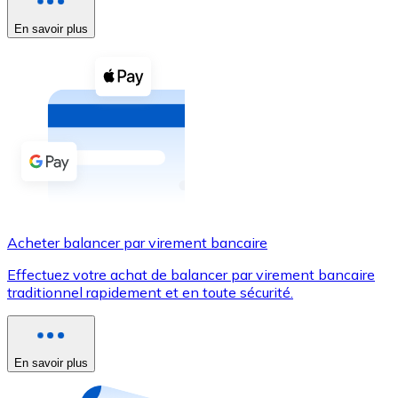
En savoir plus
Voir toutes
Coupons crypto
Achetez des cryptomonnaies en espèces et d'autres m
Acheter avec espèces
Virement SEPA
Ajoutez des fonds à votre compte Bitnovo ou effectuez 
Acheter avec virement bancaire
Acheter balancer par virement bancaire
Carte de crédit / débit
Effectuez votre achat de balancer par virement bancaire
Utilisez les cartes Visa et Mastercard pour acheter des
traditionnel rapidement et en toute sécurité.
Acheter avec carte
Boutique - Cartes
En savoir plus
Nouveau