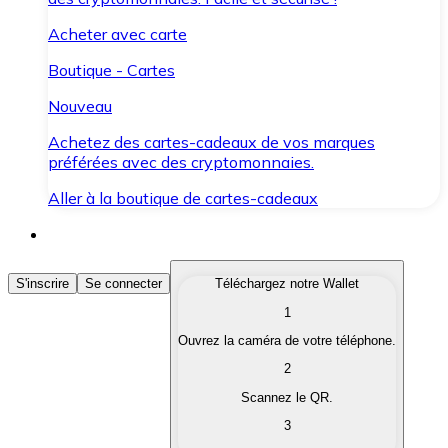
Acheter avec carte
Boutique - Cartes
Nouveau
Achetez des cartes-cadeaux de vos marques
préférées avec des cryptomonnaies.
Aller à la boutique de cartes-cadeaux
Acheter des Cryptomonnaies
S'inscrire
Se connecter
Téléchargez notre Wallet
1
Achetez les cryptomonnaies qui vous intéressent rapid
Ouvrez la caméra de votre téléphone.
Vendre des Cryptomonnaies
2
Convertissez vos cryptomonnaies en monnaie fiduciair
Scannez le QR.
3
Échanger (Swap)