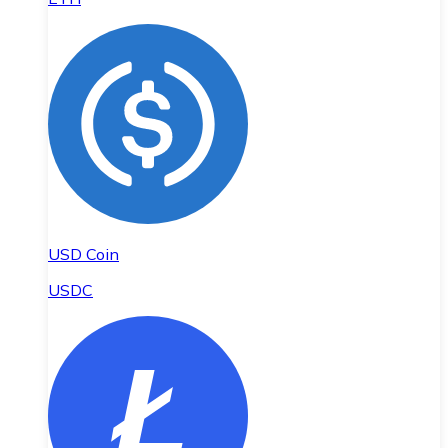
USD Coin
USDC