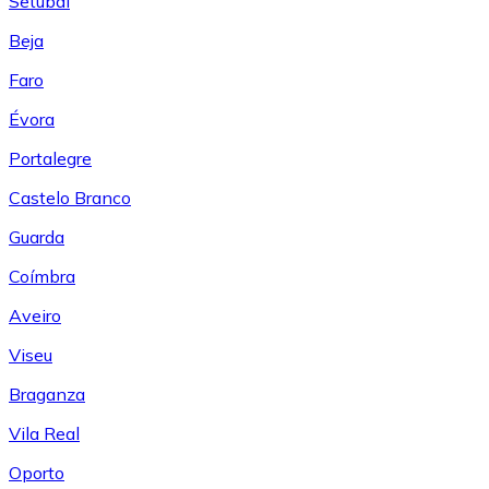
Setúbal
Beja
Faro
Évora
Portalegre
Castelo Branco
Guarda
Coímbra
Aveiro
Viseu
Braganza
Vila Real
Oporto