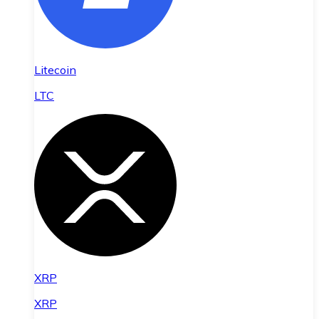
Litecoin
LTC
XRP
XRP