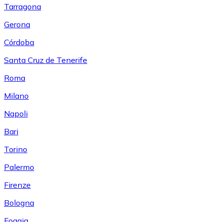
Tarragona
Gerona
Córdoba
Santa Cruz de Tenerife
Roma
Milano
Napoli
Bari
Torino
Palermo
Firenze
Bologna
Foggia