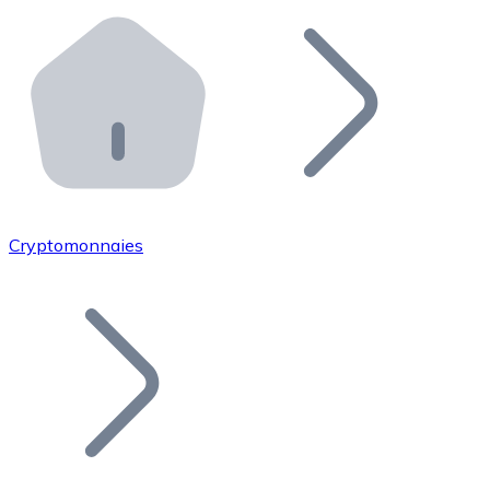
Effectuez des opérations de plus grande envergure. O
Distributeurs automatiques Bitnovo
Intégrez un ATM Bitnovo dans votre entreprise et per
API Bitnovo
Intégrez notre API dans votre écosystème.
Devenir Distributeur
Rejoignez notre réseau de distributeurs et commercialis
Cryptomonnaies
Lister un Token
Ajoutez le token de votre projet à notre service d'acha