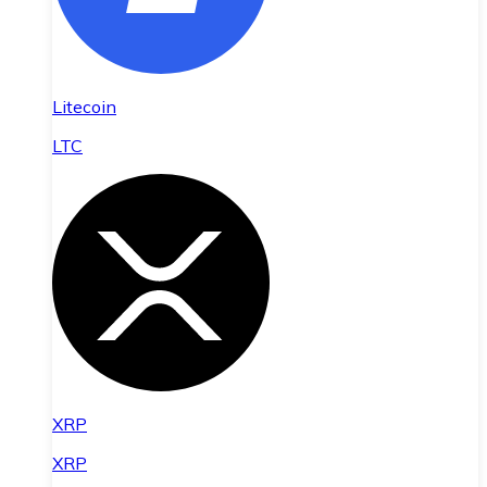
Litecoin
LTC
XRP
XRP