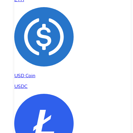
USD Coin
USDC