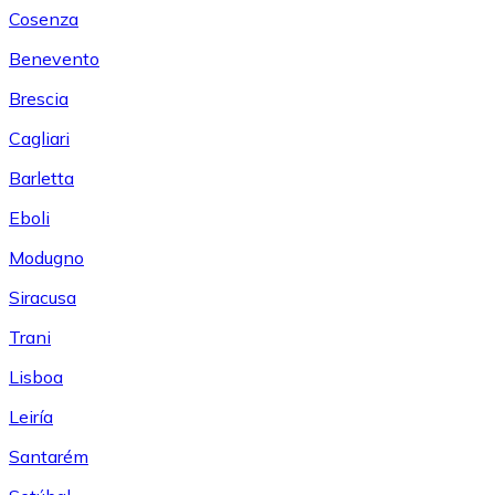
Cosenza
Benevento
Brescia
Cagliari
Barletta
Eboli
Modugno
Siracusa
Trani
Lisboa
Leiría
Santarém