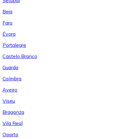
Setúbal
Beja
Faro
Évora
Portalegre
Castelo Branco
Guarda
Coímbra
Aveiro
Viseu
Braganza
Vila Real
Oporto