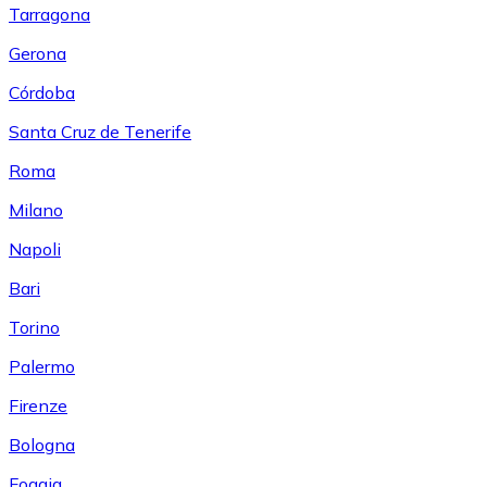
Tarragona
Gerona
Córdoba
Santa Cruz de Tenerife
Roma
Milano
Napoli
Bari
Torino
Palermo
Firenze
Bologna
Foggia