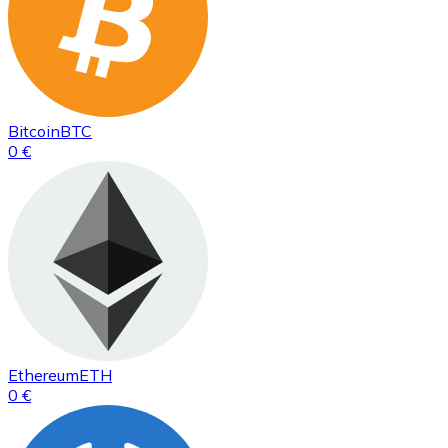
Bitcoin
BTC
0 €
Ethereum
ETH
0 €