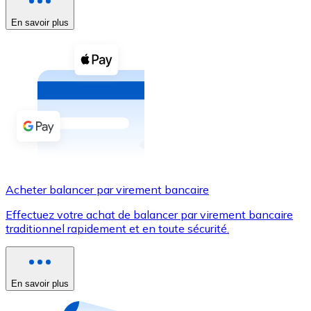
En savoir plus
Voir toutes
Coupons crypto
Achetez des cryptomonnaies en espèces et d'autres m
Acheter avec espèces
Virement SEPA
Ajoutez des fonds à votre compte Bitnovo ou effectuez 
Acheter avec virement bancaire
Acheter balancer par virement bancaire
Carte de crédit / débit
Effectuez votre achat de balancer par virement bancaire
Utilisez les cartes Visa et Mastercard pour acheter des
traditionnel rapidement et en toute sécurité.
Acheter avec carte
Boutique - Cartes
En savoir plus
Nouveau