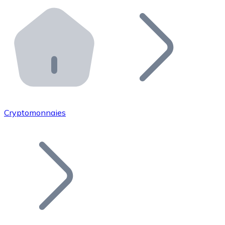
Effectuez des opérations de plus grande envergure. O
Distributeurs automatiques Bitnovo
Intégrez un ATM Bitnovo dans votre entreprise et per
API Bitnovo
Intégrez notre API dans votre écosystème.
Devenir Distributeur
Rejoignez notre réseau de distributeurs et commercialis
Cryptomonnaies
Lister un Token
Ajoutez le token de votre projet à notre service d'acha