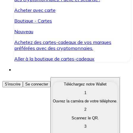
Acheter avec carte
Boutique - Cartes
Nouveau
Achetez des cartes-cadeaux de vos marques
préférées avec des cryptomonnaies.
Aller à la boutique de cartes-cadeaux
Acheter des Cryptomonnaies
S'inscrire
Se connecter
Téléchargez notre Wallet
1
Achetez les cryptomonnaies qui vous intéressent rapid
Ouvrez la caméra de votre téléphone.
Vendre des Cryptomonnaies
2
Convertissez vos cryptomonnaies en monnaie fiduciair
Scannez le QR.
3
Échanger (Swap)