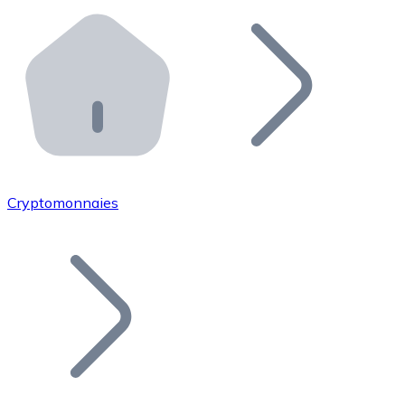
Effectuez des opérations de plus grande envergure. O
Distributeurs automatiques Bitnovo
Intégrez un ATM Bitnovo dans votre entreprise et per
API Bitnovo
Intégrez notre API dans votre écosystème.
Devenir Distributeur
Rejoignez notre réseau de distributeurs et commercialis
Cryptomonnaies
Lister un Token
Ajoutez le token de votre projet à notre service d'acha