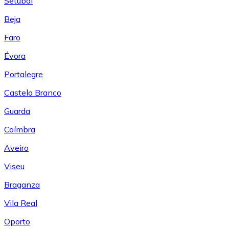
Setúbal
Beja
Faro
Évora
Portalegre
Castelo Branco
Guarda
Coímbra
Aveiro
Viseu
Braganza
Vila Real
Oporto