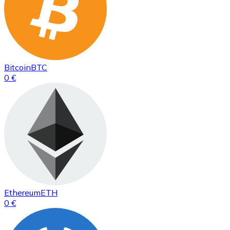
Bitcoin
BTC
0 €
Ethereum
ETH
0 €