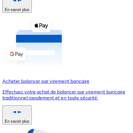
En savoir plus
Voir toutes
Coupons crypto
Achetez des cryptomonnaies en espèces et d'autres m
Acheter avec espèces
Virement SEPA
Ajoutez des fonds à votre compte Bitnovo ou effectuez 
Acheter avec virement bancaire
Acheter balancer par virement bancaire
Carte de crédit / débit
Effectuez votre achat de balancer par virement bancaire
Utilisez les cartes Visa et Mastercard pour acheter des
traditionnel rapidement et en toute sécurité.
Acheter avec carte
Boutique - Cartes
En savoir plus
Nouveau