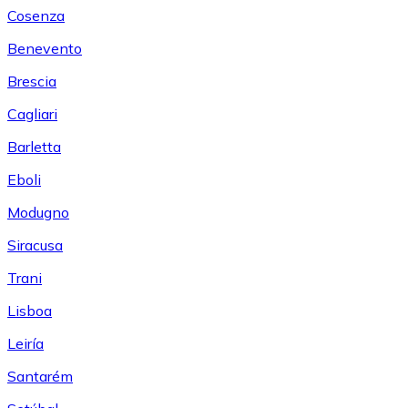
Cosenza
Benevento
Brescia
Cagliari
Barletta
Eboli
Modugno
Siracusa
Trani
Lisboa
Leiría
Santarém