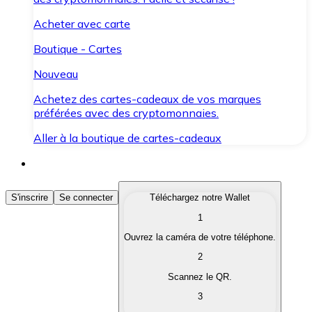
Acheter avec carte
Boutique - Cartes
Nouveau
Achetez des cartes-cadeaux de vos marques
préférées avec des cryptomonnaies.
Aller à la boutique de cartes-cadeaux
Acheter des Cryptomonnaies
S'inscrire
Se connecter
Téléchargez notre Wallet
1
Achetez les cryptomonnaies qui vous intéressent rapid
Ouvrez la caméra de votre téléphone.
Vendre des Cryptomonnaies
2
Convertissez vos cryptomonnaies en monnaie fiduciair
Scannez le QR.
3
Échanger (Swap)