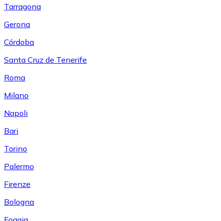
Tarragona
Gerona
Córdoba
Santa Cruz de Tenerife
Roma
Milano
Napoli
Bari
Torino
Palermo
Firenze
Bologna
Foggia