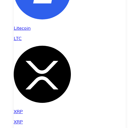
Litecoin
LTC
XRP
XRP