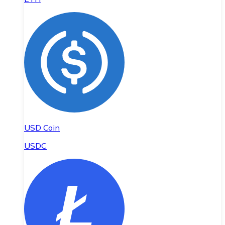
USD Coin
USDC