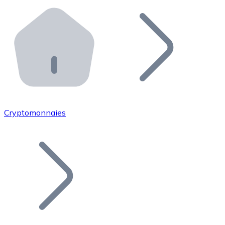
Effectuez des opérations de plus grande envergure. O
Distributeurs automatiques Bitnovo
Intégrez un ATM Bitnovo dans votre entreprise et per
API Bitnovo
Intégrez notre API dans votre écosystème.
Devenir Distributeur
Rejoignez notre réseau de distributeurs et commercialis
Cryptomonnaies
Lister un Token
Ajoutez le token de votre projet à notre service d'acha