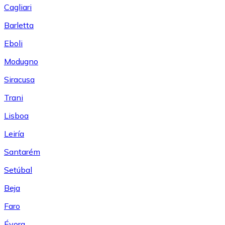
Cagliari
Barletta
Eboli
Modugno
Siracusa
Trani
Lisboa
Leiría
Santarém
Setúbal
Beja
Faro
Évora