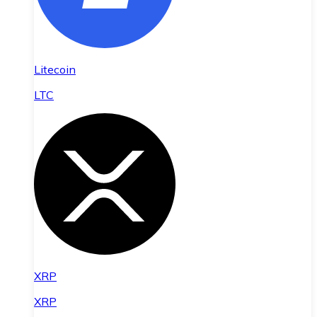
Litecoin
LTC
XRP
XRP