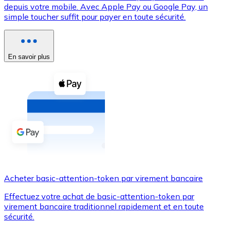
depuis votre mobile. Avec Apple Pay ou Google Pay, un
simple toucher suffit pour payer en toute sécurité.
Voir toutes
Coupons crypto
Achetez des cryptomonnaies en espèces et d'autres m
En savoir plus
Acheter avec espèces
Virement SEPA
Ajoutez des fonds à votre compte Bitnovo ou effectuez 
Acheter avec virement bancaire
Carte de crédit / débit
Utilisez les cartes Visa et Mastercard pour acheter des
Acheter basic-attention-token par virement bancaire
Acheter avec carte
Effectuez votre achat de basic-attention-token par
Boutique - Cartes
virement bancaire traditionnel rapidement et en toute
sécurité.
Nouveau