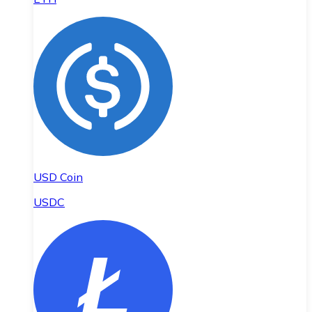
USD Coin
USDC