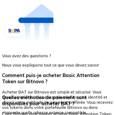
Vous avez des questions ?
Nous vous expliquons tout ce que vous devez savoir
Comment puis-je acheter Basic Attention
Token sur Bitnovo ?
Acheter BAT sur Bitnovo est simple et sécurisé. Vous
Quelles méthodes de paiement sont
devez simplement vous inscrire, vérifier votre identité et
choisir votre méthode de paiement préférée. Vous recevrez
disponibles pour acheter BAT ?
vos tokens dans votre portefeuille Bitnovo ou dans
n'importe quelle adresse externe compatible.
Chez Bitnovo vous pouvez acheter Basic Attention Token