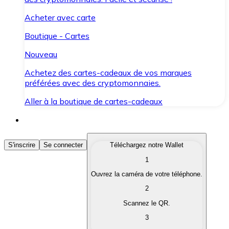
Acheter avec carte
Boutique - Cartes
Nouveau
Achetez des cartes-cadeaux de vos marques
préférées avec des cryptomonnaies.
Aller à la boutique de cartes-cadeaux
Acheter des Cryptomonnaies
S'inscrire
Se connecter
Téléchargez notre Wallet
1
Achetez les cryptomonnaies qui vous intéressent rapid
Ouvrez la caméra de votre téléphone.
Vendre des Cryptomonnaies
2
Convertissez vos cryptomonnaies en monnaie fiduciair
Scannez le QR.
3
Échanger (Swap)