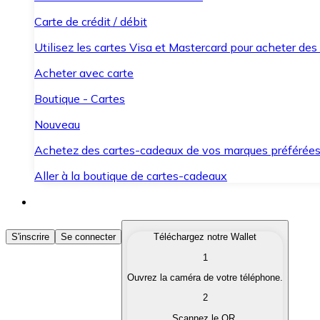
Carte de crédit / débit
Utilisez les cartes Visa et Mastercard pour acheter des
Acheter avec carte
Boutique - Cartes
Nouveau
Achetez des cartes-cadeaux de vos marques préférée
Aller à la boutique de cartes-cadeaux
Acheter des Cryptomonnaies
S'inscrire
Se connecter
Téléchargez notre Wallet
1
Achetez les cryptomonnaies qui vous intéressent rapid
Ouvrez la caméra de votre téléphone.
Vendre des Cryptomonnaies
2
Convertissez vos cryptomonnaies en monnaie fiduciair
Scannez le QR.