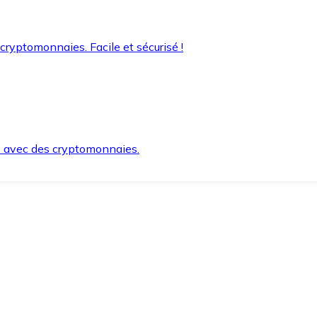
 cryptomonnaies. Facile et sécurisé !
s avec des cryptomonnaies.
ement et en toute sécurité.
e lorsque vous en avez besoin.