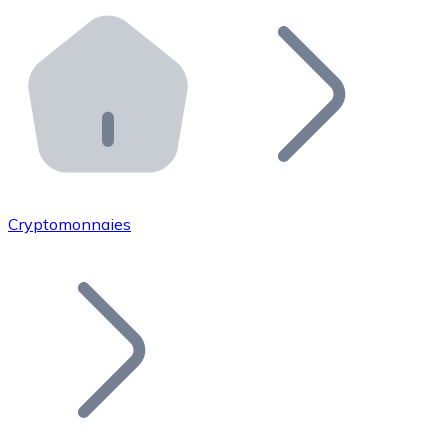
Effectuez des opérations de plus grande envergure. O
Distributeurs automatiques Bitnovo
Intégrez un ATM Bitnovo dans votre entreprise et per
API Bitnovo
Intégrez notre API dans votre écosystème.
Devenir Distributeur
Rejoignez notre réseau de distributeurs et commercialis
Cryptomonnaies
Lister un Token
Ajoutez le token de votre projet à notre service d'acha