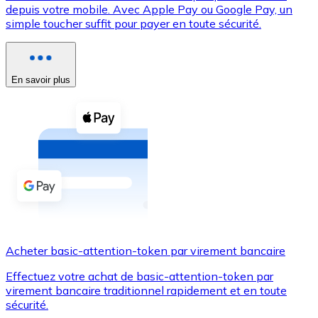
depuis votre mobile. Avec Apple Pay ou Google Pay, un
simple toucher suffit pour payer en toute sécurité.
Voir toutes
Coupons crypto
Achetez des cryptomonnaies en espèces et d'autres m
En savoir plus
Acheter avec espèces
Virement SEPA
Ajoutez des fonds à votre compte Bitnovo ou effectuez 
Acheter avec virement bancaire
Carte de crédit / débit
Utilisez les cartes Visa et Mastercard pour acheter des
Acheter basic-attention-token par virement bancaire
Acheter avec carte
Effectuez votre achat de basic-attention-token par
Boutique - Cartes
virement bancaire traditionnel rapidement et en toute
sécurité.
Nouveau