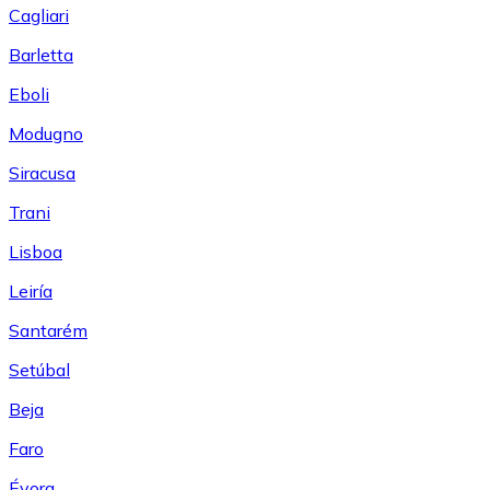
Cagliari
Barletta
Eboli
Modugno
Siracusa
Trani
Lisboa
Leiría
Santarém
Setúbal
Beja
Faro
Évora