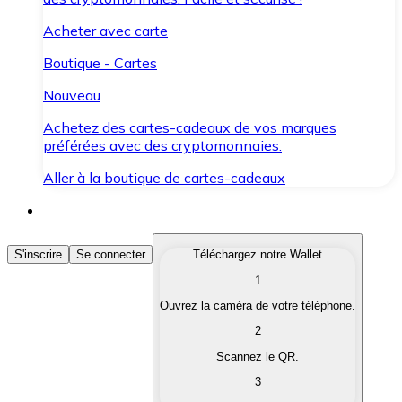
Acheter avec carte
Boutique - Cartes
Nouveau
Achetez des cartes-cadeaux de vos marques
préférées avec des cryptomonnaies.
Aller à la boutique de cartes-cadeaux
Acheter des Cryptomonnaies
S'inscrire
Se connecter
Téléchargez notre Wallet
1
Achetez les cryptomonnaies qui vous intéressent rapid
Ouvrez la caméra de votre téléphone.
Vendre des Cryptomonnaies
2
Convertissez vos cryptomonnaies en monnaie fiduciair
Scannez le QR.
3
Échanger (Swap)