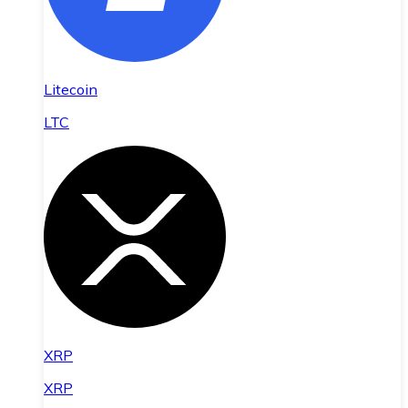
Litecoin
LTC
XRP
XRP