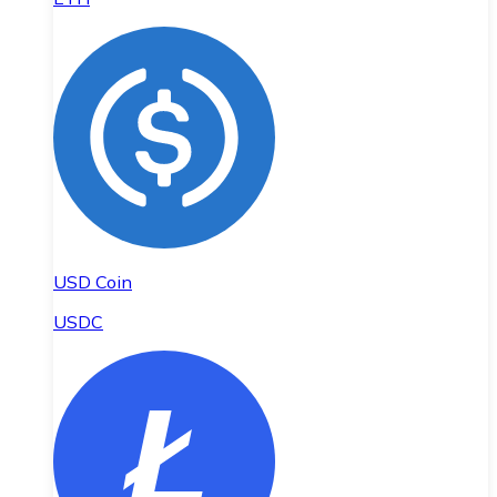
USD Coin
USDC