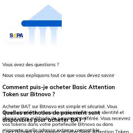
Vous avez des questions ?
Nous vous expliquons tout ce que vous devez savoir
Comment puis-je acheter Basic Attention
Token sur Bitnovo ?
Acheter BAT sur Bitnovo est simple et sécurisé. Vous
Quelles méthodes de paiement sont
devez simplement vous inscrire, vérifier votre identité et
choisir votre méthode de paiement préférée. Vous recevrez
disponibles pour acheter BAT ?
vos tokens dans votre portefeuille Bitnovo ou dans
n'importe quelle adresse externe compatible.
Chez Bitnovo vous pouvez acheter Basic Attention Token