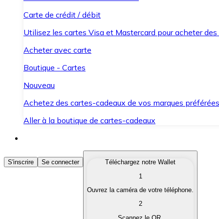
Carte de crédit / débit
Utilisez les cartes Visa et Mastercard pour acheter des
Acheter avec carte
Boutique - Cartes
Nouveau
Achetez des cartes-cadeaux de vos marques préférée
Aller à la boutique de cartes-cadeaux
Acheter des Cryptomonnaies
S'inscrire
Se connecter
Téléchargez notre Wallet
1
Achetez les cryptomonnaies qui vous intéressent rapid
Ouvrez la caméra de votre téléphone.
Vendre des Cryptomonnaies
2
Convertissez vos cryptomonnaies en monnaie fiduciair
Scannez le QR.