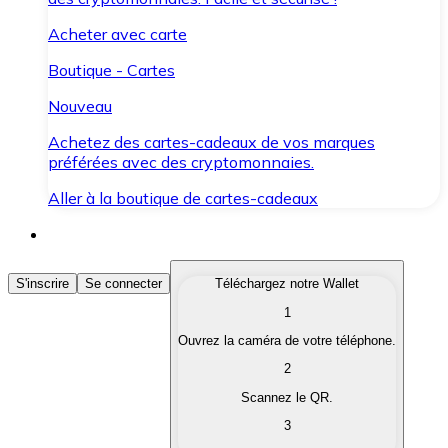
Acheter avec carte
Boutique - Cartes
Nouveau
Achetez des cartes-cadeaux de vos marques
préférées avec des cryptomonnaies.
Aller à la boutique de cartes-cadeaux
Acheter des Cryptomonnaies
S'inscrire
Se connecter
Téléchargez notre Wallet
1
Achetez les cryptomonnaies qui vous intéressent rapid
Ouvrez la caméra de votre téléphone.
Vendre des Cryptomonnaies
2
Convertissez vos cryptomonnaies en monnaie fiduciair
Scannez le QR.
3
Échanger (Swap)