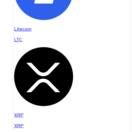
Litecoin
LTC
XRP
XRP