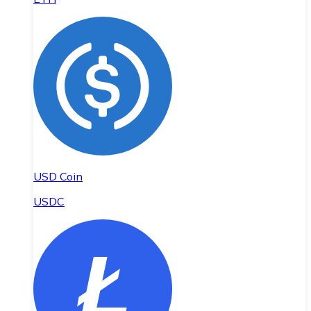
USD Coin
USDC