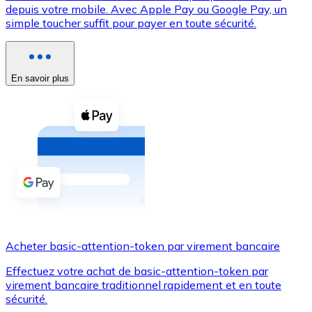
depuis votre mobile. Avec Apple Pay ou Google Pay, un
simple toucher suffit pour payer en toute sécurité.
Voir toutes
Coupons crypto
Achetez des cryptomonnaies en espèces et d'autres m
En savoir plus
Acheter avec espèces
Virement SEPA
Ajoutez des fonds à votre compte Bitnovo ou effectuez 
Acheter avec virement bancaire
Carte de crédit / débit
Utilisez les cartes Visa et Mastercard pour acheter des
Acheter basic-attention-token par virement bancaire
Acheter avec carte
Effectuez votre achat de basic-attention-token par
Boutique - Cartes
virement bancaire traditionnel rapidement et en toute
sécurité.
Nouveau