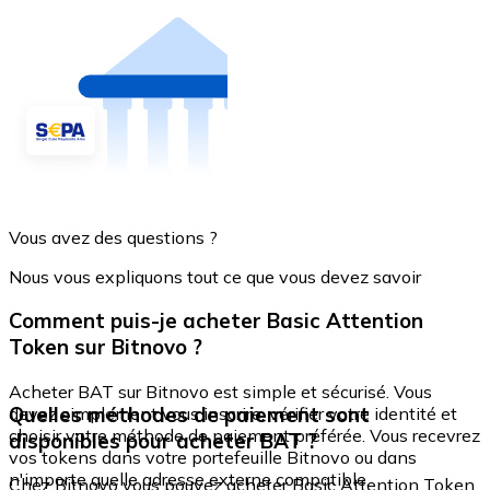
Vous avez des questions ?
Nous vous expliquons tout ce que vous devez savoir
Comment puis-je acheter Basic Attention
Token sur Bitnovo ?
Acheter BAT sur Bitnovo est simple et sécurisé. Vous
Quelles méthodes de paiement sont
devez simplement vous inscrire, vérifier votre identité et
choisir votre méthode de paiement préférée. Vous recevrez
disponibles pour acheter BAT ?
vos tokens dans votre portefeuille Bitnovo ou dans
n'importe quelle adresse externe compatible.
Chez Bitnovo vous pouvez acheter Basic Attention Token