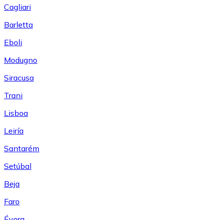
Cagliari
Barletta
Eboli
Modugno
Siracusa
Trani
Lisboa
Leiría
Santarém
Setúbal
Beja
Faro
Évora