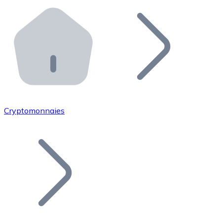
Effectuez des opérations de plus grande envergure. O
Distributeurs automatiques Bitnovo
Intégrez un ATM Bitnovo dans votre entreprise et per
API Bitnovo
Intégrez notre API dans votre écosystème.
Devenir Distributeur
Rejoignez notre réseau de distributeurs et commercialis
Cryptomonnaies
Lister un Token
Ajoutez le token de votre projet à notre service d'acha