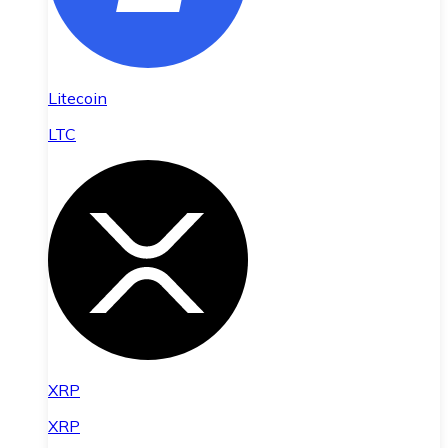
Litecoin
LTC
XRP
XRP