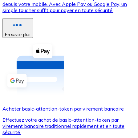
depuis votre mobile. Avec Apple Pay ou Google Pay, un
simple toucher suffit pour payer en toute sécurité.
Voir toutes
Coupons crypto
Achetez des cryptomonnaies en espèces et d'autres m
En savoir plus
Acheter avec espèces
Virement SEPA
Ajoutez des fonds à votre compte Bitnovo ou effectuez 
Acheter avec virement bancaire
Carte de crédit / débit
Utilisez les cartes Visa et Mastercard pour acheter des
Acheter basic-attention-token par virement bancaire
Acheter avec carte
Effectuez votre achat de basic-attention-token par
Boutique - Cartes
virement bancaire traditionnel rapidement et en toute
sécurité.
Nouveau