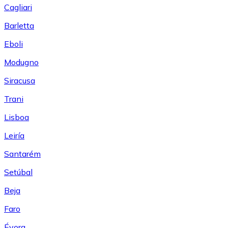
Cagliari
Barletta
Eboli
Modugno
Siracusa
Trani
Lisboa
Leiría
Santarém
Setúbal
Beja
Faro
Évora