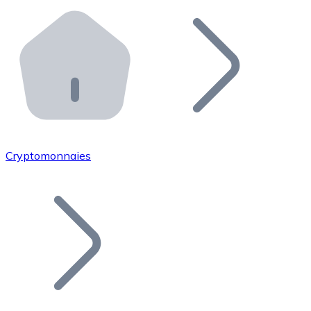
Effectuez des opérations de plus grande envergure. O
Distributeurs automatiques Bitnovo
Intégrez un ATM Bitnovo dans votre entreprise et per
API Bitnovo
Intégrez notre API dans votre écosystème.
Devenir Distributeur
Rejoignez notre réseau de distributeurs et commercialis
Cryptomonnaies
Lister un Token
Ajoutez le token de votre projet à notre service d'acha