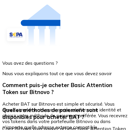
Vous avez des questions ?
Nous vous expliquons tout ce que vous devez savoir
Comment puis-je acheter Basic Attention
Token sur Bitnovo ?
Acheter BAT sur Bitnovo est simple et sécurisé. Vous
Quelles méthodes de paiement sont
devez simplement vous inscrire, vérifier votre identité et
choisir votre méthode de paiement préférée. Vous recevrez
disponibles pour acheter BAT ?
vos tokens dans votre portefeuille Bitnovo ou dans
n'importe quelle adresse externe compatible.
Chez Bitnovo vous pouvez acheter Basic Attention Token