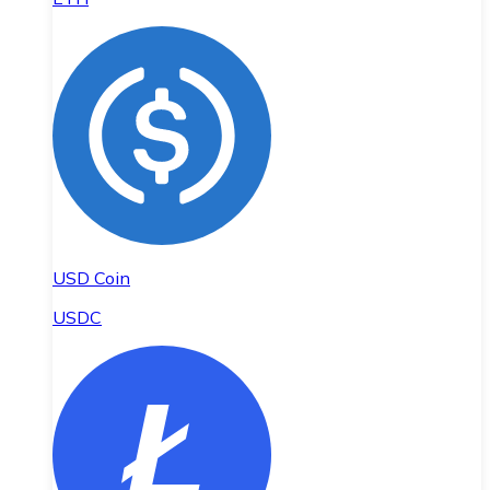
USD Coin
USDC