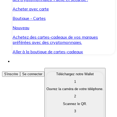
Acheter avec carte
Boutique - Cartes
Nouveau
Achetez des cartes-cadeaux de vos marques
préférées avec des cryptomonnaies.
Aller à la boutique de cartes-cadeaux
Acheter des Cryptomonnaies
S'inscrire
Se connecter
Téléchargez notre Wallet
1
Achetez les cryptomonnaies qui vous intéressent rapid
Ouvrez la caméra de votre téléphone.
Vendre des Cryptomonnaies
2
Convertissez vos cryptomonnaies en monnaie fiduciair
Scannez le QR.
3
Échanger (Swap)