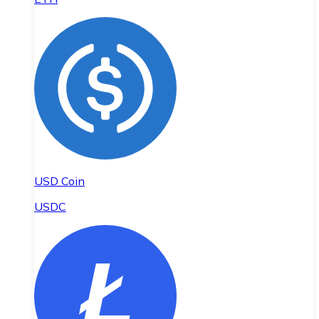
USD Coin
USDC