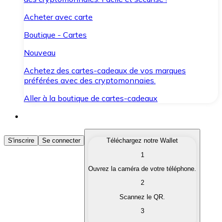
Acheter avec carte
Boutique - Cartes
Nouveau
Achetez des cartes-cadeaux de vos marques
préférées avec des cryptomonnaies.
Aller à la boutique de cartes-cadeaux
Acheter des Cryptomonnaies
S'inscrire
Se connecter
Téléchargez notre Wallet
1
Achetez les cryptomonnaies qui vous intéressent rapid
Ouvrez la caméra de votre téléphone.
Vendre des Cryptomonnaies
2
Convertissez vos cryptomonnaies en monnaie fiduciair
Scannez le QR.
3
Échanger (Swap)