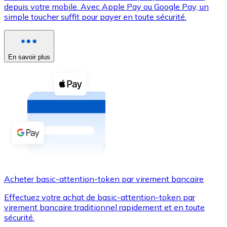
depuis votre mobile. Avec Apple Pay ou Google Pay, un
simple toucher suffit pour payer en toute sécurité.
Voir toutes
Coupons crypto
Achetez des cryptomonnaies en espèces et d'autres m
En savoir plus
Acheter avec espèces
Virement SEPA
Ajoutez des fonds à votre compte Bitnovo ou effectuez 
Acheter avec virement bancaire
Carte de crédit / débit
Utilisez les cartes Visa et Mastercard pour acheter des
Acheter basic-attention-token par virement bancaire
Acheter avec carte
Effectuez votre achat de basic-attention-token par
Boutique - Cartes
virement bancaire traditionnel rapidement et en toute
sécurité.
Nouveau