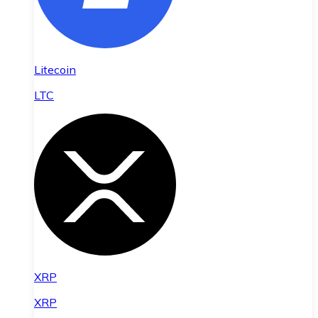
Litecoin
LTC
XRP
XRP