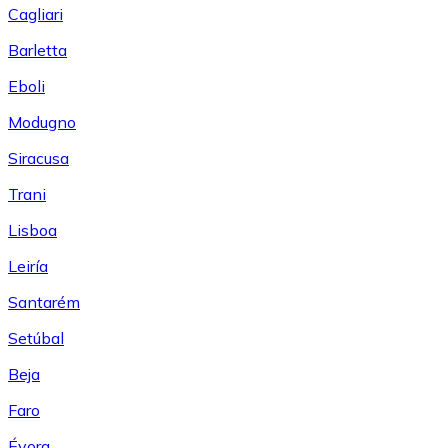
Cagliari
Barletta
Eboli
Modugno
Siracusa
Trani
Lisboa
Leiría
Santarém
Setúbal
Beja
Faro
Évora