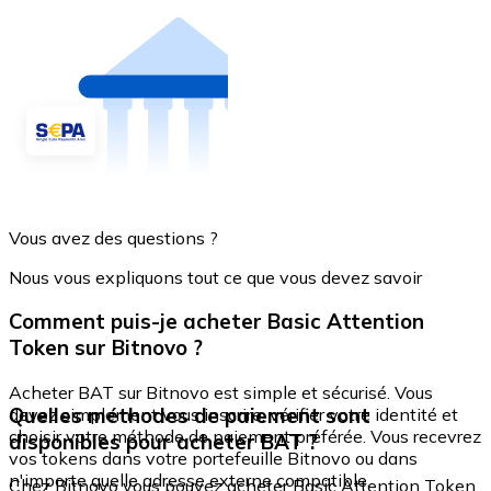
Vous avez des questions ?
Nous vous expliquons tout ce que vous devez savoir
Comment puis-je acheter Basic Attention
Token sur Bitnovo ?
Acheter BAT sur Bitnovo est simple et sécurisé. Vous
Quelles méthodes de paiement sont
devez simplement vous inscrire, vérifier votre identité et
choisir votre méthode de paiement préférée. Vous recevrez
disponibles pour acheter BAT ?
vos tokens dans votre portefeuille Bitnovo ou dans
n'importe quelle adresse externe compatible.
Chez Bitnovo vous pouvez acheter Basic Attention Token