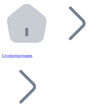
Effectuez des opérations de plus grande envergure. O
Distributeurs automatiques Bitnovo
Intégrez un ATM Bitnovo dans votre entreprise et per
API Bitnovo
Intégrez notre API dans votre écosystème.
Devenir Distributeur
Rejoignez notre réseau de distributeurs et commercialis
Cryptomonnaies
Lister un Token
Ajoutez le token de votre projet à notre service d'acha