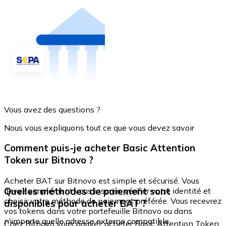
Vous avez des questions ?
Nous vous expliquons tout ce que vous devez savoir
Comment puis-je acheter Basic Attention
Token sur Bitnovo ?
Acheter BAT sur Bitnovo est simple et sécurisé. Vous
Quelles méthodes de paiement sont
devez simplement vous inscrire, vérifier votre identité et
choisir votre méthode de paiement préférée. Vous recevrez
disponibles pour acheter BAT ?
vos tokens dans votre portefeuille Bitnovo ou dans
n'importe quelle adresse externe compatible.
Chez Bitnovo vous pouvez acheter Basic Attention Token