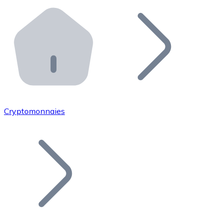
Effectuez des opérations de plus grande envergure. O
Distributeurs automatiques Bitnovo
Intégrez un ATM Bitnovo dans votre entreprise et per
API Bitnovo
Intégrez notre API dans votre écosystème.
Devenir Distributeur
Rejoignez notre réseau de distributeurs et commercialis
Cryptomonnaies
Lister un Token
Ajoutez le token de votre projet à notre service d'acha