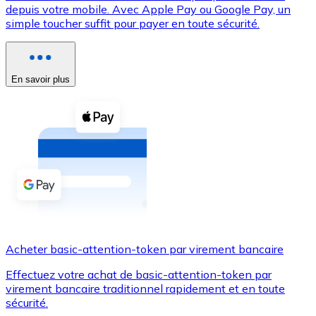
depuis votre mobile. Avec Apple Pay ou Google Pay, un
simple toucher suffit pour payer en toute sécurité.
Voir toutes
Coupons crypto
Achetez des cryptomonnaies en espèces et d'autres m
En savoir plus
Acheter avec espèces
Virement SEPA
Ajoutez des fonds à votre compte Bitnovo ou effectuez 
Acheter avec virement bancaire
Carte de crédit / débit
Utilisez les cartes Visa et Mastercard pour acheter des
Acheter basic-attention-token par virement bancaire
Acheter avec carte
Effectuez votre achat de basic-attention-token par
Boutique - Cartes
virement bancaire traditionnel rapidement et en toute
sécurité.
Nouveau