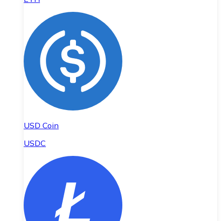
USD Coin
USDC