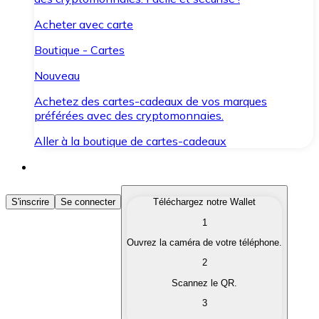
Acheter avec carte
Boutique - Cartes
Nouveau
Achetez des cartes-cadeaux de vos marques
préférées avec des cryptomonnaies.
Aller à la boutique de cartes-cadeaux
Acheter des Cryptomonnaies
S'inscrire
Se connecter
Téléchargez notre Wallet
1
Achetez les cryptomonnaies qui vous intéressent rapid
Ouvrez la caméra de votre téléphone.
Vendre des Cryptomonnaies
2
Convertissez vos cryptomonnaies en monnaie fiduciair
Scannez le QR.
3
Échanger (Swap)