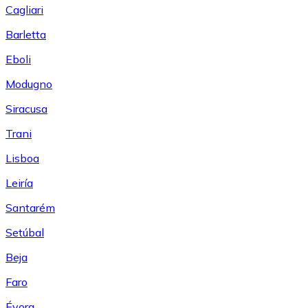
Cagliari
Barletta
Eboli
Modugno
Siracusa
Trani
Lisboa
Leiría
Santarém
Setúbal
Beja
Faro
Évora