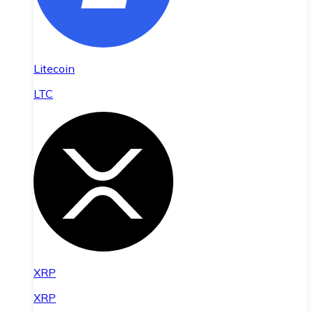
Litecoin
LTC
XRP
XRP