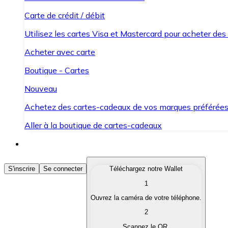
Carte de crédit / débit
Utilisez les cartes Visa et Mastercard pour acheter des
Acheter avec carte
Boutique - Cartes
Nouveau
Achetez des cartes-cadeaux de vos marques préférée
Aller à la boutique de cartes-cadeaux
Acheter des Cryptomonnaies
S'inscrire
Se connecter
Téléchargez notre Wallet
1
Achetez les cryptomonnaies qui vous intéressent rapid
Ouvrez la caméra de votre téléphone.
Vendre des Cryptomonnaies
2
Convertissez vos cryptomonnaies en monnaie fiduciair
Scannez le QR.