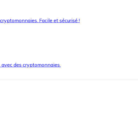
 cryptomonnaies. Facile et sécurisé !
s avec des cryptomonnaies.
ement et en toute sécurité.
e lorsque vous en avez besoin.