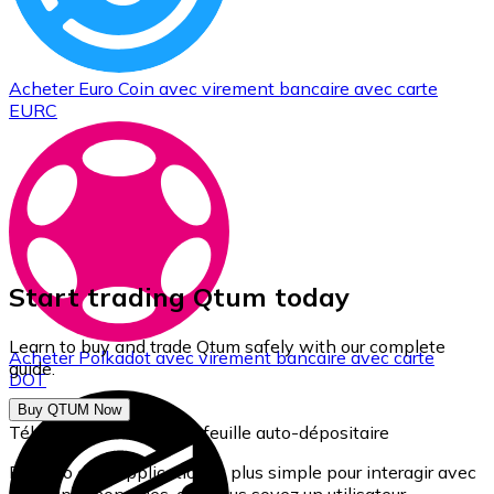
Acheter
Euro Coin
avec virement bancaire
avec carte
EURC
Start trading Qtum today
Learn to buy and trade Qtum safely with our complete
Acheter
Polkadot
avec virement bancaire
avec carte
guide.
DOT
Buy QTUM Now
Téléchargez notre portefeuille auto-dépositaire
Bitnovo est l'application la plus simple pour interagir avec