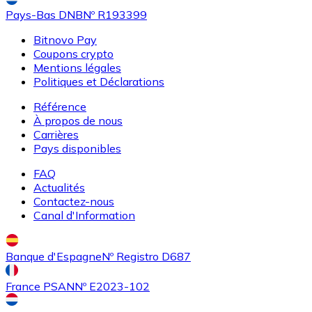
Pays-Bas DNB
Nº R193399
Bitnovo Pay
Coupons crypto
Mentions légales
Politiques et Déclarations
Référence
À propos de nous
Carrières
Acheter
Uniswap
avec virement bancaire
avec carte
Pays disponibles
UNI
FAQ
Actualités
Contactez-nous
Canal d'Information
Banque d'Espagne
Nº Registro D687
France PSAN
Nº E2023-102
Acheter
Ethereum Classic
avec virement bancaire
avec