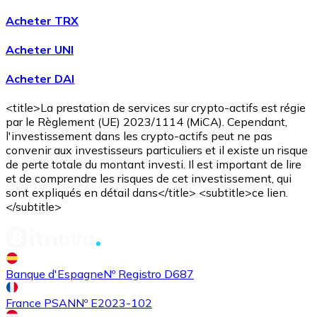
Acheter TRX
Acheter UNI
Acheter DAI
<title>La prestation de services sur crypto-actifs est régie
Acheter
Avalanche
avec virement bancaire
avec carte
par le Règlement (UE) 2023/1114 (MiCA). Cependant,
AVAX
l'investissement dans les crypto-actifs peut ne pas
convenir aux investisseurs particuliers et il existe un risque
de perte totale du montant investi. Il est important de lire
et de comprendre les risques de cet investissement, qui
sont expliqués en détail dans</title> <subtitle>ce lien.
</subtitle>
Banque d'Espagne
Nº Registro D687
Acheter
Shiba Inu
avec virement bancaire
avec carte
SHIB
France PSAN
Nº E2023-102