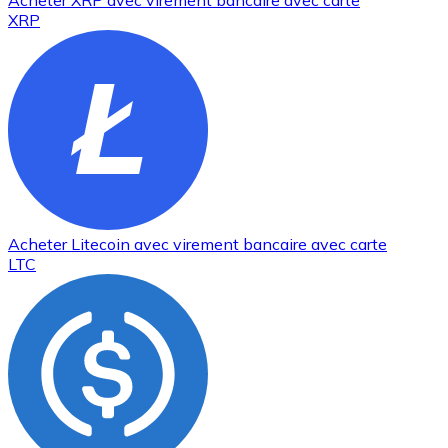
Acheter
XRP
avec virement bancaire
avec carte
XRP
Acheter
Litecoin
avec virement bancaire
avec carte
LTC