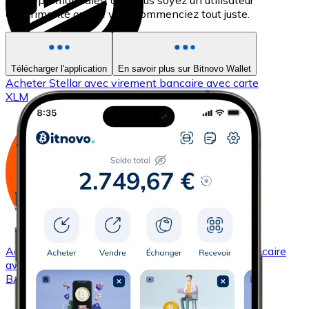
les cryptomonnaies, que vous soyez un utilisateur
expérimenté ou que vous commenciez tout juste.
Télécharger l'application
En savoir plus sur Bitnovo Wallet
Acheter
Stellar
avec virement bancaire
avec carte
XLM
Acheter
Basic Attention Token
avec virement bancaire
avec carte
BAT