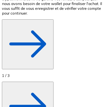
nous avons besoin de votre wallet pour finaliser l'achat. Il
c
Achetez des cartes-cadeaux de vos marques préférées
vous suffit de vous enregistrer et de vérifier votre compte
M
pour continuer.
Aller à la boutique de cartes-cadeaux
1
/
3