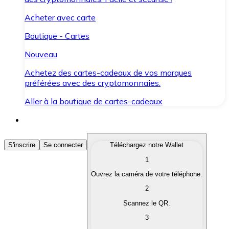
Acheter avec carte
Boutique - Cartes
Nouveau
Achetez des cartes-cadeaux de vos marques
préférées avec des cryptomonnaies.
Aller à la boutique de cartes-cadeaux
Acheter des Cryptomonnaies
S'inscrire
Se connecter
Téléchargez notre Wallet
1
Achetez les cryptomonnaies qui vous intéressent rapid
Ouvrez la caméra de votre téléphone.
Vendre des Cryptomonnaies
2
Convertissez vos cryptomonnaies en monnaie fiduciair
Scannez le QR.
3
Échanger (Swap)