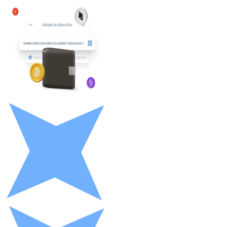
Litecoin
LTC
XRP
XRP