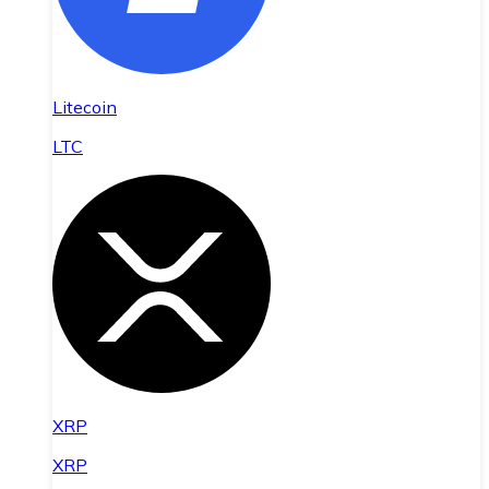
Litecoin
LTC
XRP
XRP