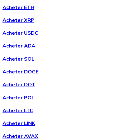
Acheter ETH
Acheter XRP
Acheter
Chainlink
avec virement bancaire
avec carte
Acheter USDC
LINK
Acheter ADA
Acheter SOL
Acheter DOGE
Acheter DOT
Acheter POL
Acheter
Wrapped Bitcoin
avec virement bancaire
avec
Acheter LTC
carte
WBTC
Acheter LINK
Acheter AVAX