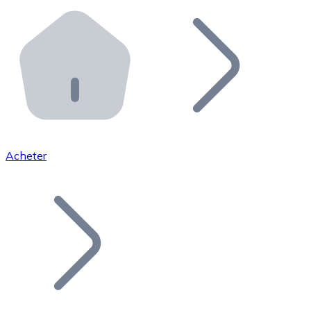
Effectuez des opérations de plus grande envergure. O
Distributeurs automatiques Bitnovo
Intégrez un ATM Bitnovo dans votre entreprise et per
API Bitnovo
Intégrez notre API dans votre écosystème.
Devenir Distributeur
Rejoignez notre réseau de distributeurs et commercialis
Acheter
Lister un Token
Ajoutez le token de votre projet à notre service d'acha