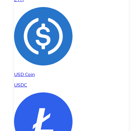
USD Coin
USDC