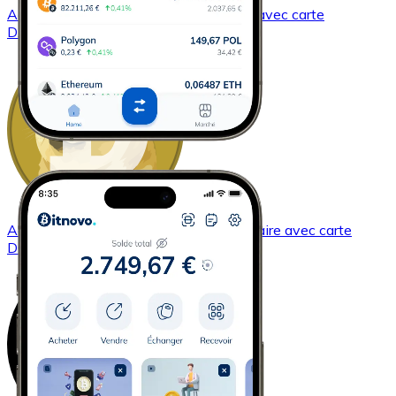
Acheter
Dash
avec virement bancaire
avec carte
DASH
Acheter
Dogecoin
avec virement bancaire
avec carte
DOGE