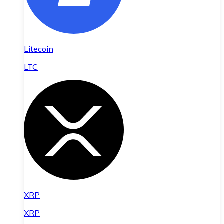
Litecoin
LTC
XRP
XRP