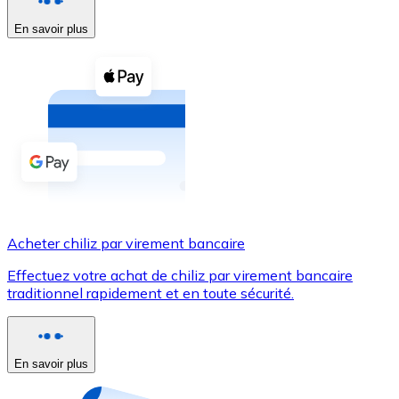
En savoir plus
Voir toutes
Coupons crypto
Achetez des cryptomonnaies en espèces et d'autres m
Acheter avec espèces
Virement SEPA
Ajoutez des fonds à votre compte Bitnovo ou effectuez 
Acheter avec virement bancaire
Acheter chiliz par virement bancaire
Carte de crédit / débit
Effectuez votre achat de chiliz par virement bancaire
Utilisez les cartes Visa et Mastercard pour acheter des
traditionnel rapidement et en toute sécurité.
Acheter avec carte
Boutique - Cartes
En savoir plus
Nouveau