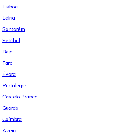
Lisboa
Leiría
Santarém
Setúbal
Beja
Faro
Évora
Portalegre
Castelo Branco
Guarda
Coímbra
Aveiro