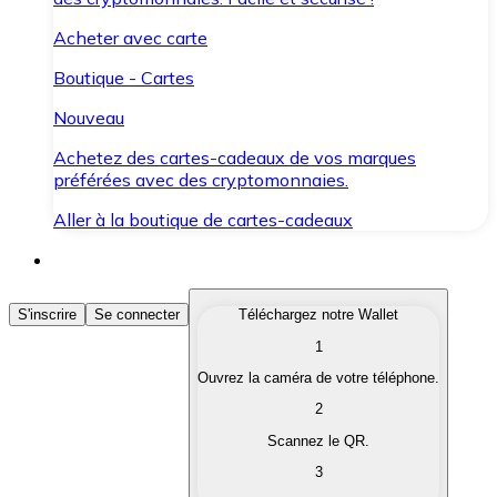
Acheter avec carte
Boutique - Cartes
Nouveau
Achetez des cartes-cadeaux de vos marques
préférées avec des cryptomonnaies.
Aller à la boutique de cartes-cadeaux
Acheter des Cryptomonnaies
S'inscrire
Se connecter
Téléchargez notre Wallet
1
Achetez les cryptomonnaies qui vous intéressent rapid
Ouvrez la caméra de votre téléphone.
Vendre des Cryptomonnaies
2
Convertissez vos cryptomonnaies en monnaie fiduciair
Scannez le QR.
3
Échanger (Swap)