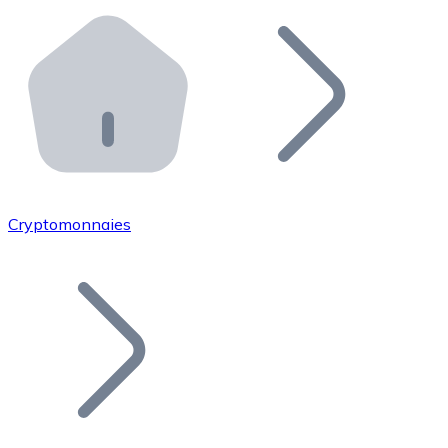
Effectuez des opérations de plus grande envergure. O
Distributeurs automatiques Bitnovo
Intégrez un ATM Bitnovo dans votre entreprise et per
API Bitnovo
Intégrez notre API dans votre écosystème.
Devenir Distributeur
Rejoignez notre réseau de distributeurs et commercialis
Cryptomonnaies
Lister un Token
Ajoutez le token de votre projet à notre service d'acha