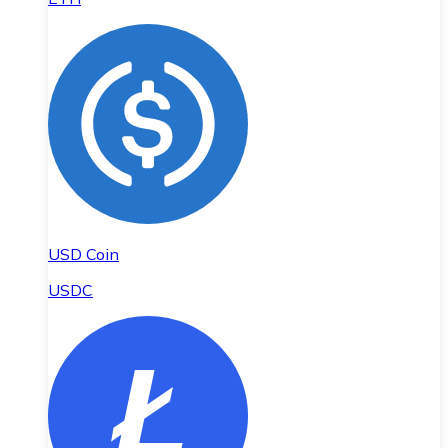
USD Coin
USDC