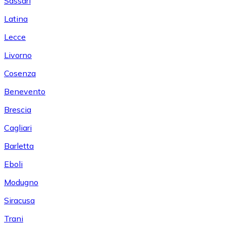
Sassari
Latina
Lecce
Livorno
Cosenza
Benevento
Brescia
Cagliari
Barletta
Eboli
Modugno
Siracusa
Trani