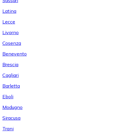
Sassari
Latina
Lecce
Livorno
Cosenza
Benevento
Brescia
Cagliari
Barletta
Eboli
Modugno
Siracusa
Trani