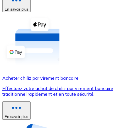
En savoir plus
Voir toutes
Coupons crypto
Achetez des cryptomonnaies en espèces et d'autres m
Acheter avec espèces
Virement SEPA
Ajoutez des fonds à votre compte Bitnovo ou effectuez 
Acheter avec virement bancaire
Acheter chiliz par virement bancaire
Carte de crédit / débit
Effectuez votre achat de chiliz par virement bancaire
Utilisez les cartes Visa et Mastercard pour acheter des
traditionnel rapidement et en toute sécurité.
Acheter avec carte
Boutique - Cartes
En savoir plus
Nouveau