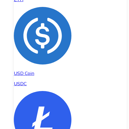
USD Coin
USDC