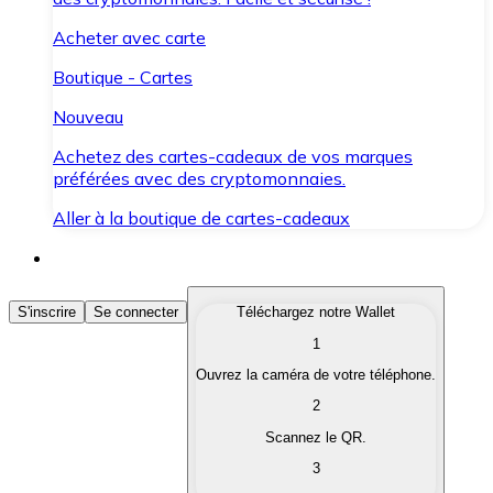
Acheter avec carte
Boutique - Cartes
Nouveau
Achetez des cartes-cadeaux de vos marques
préférées avec des cryptomonnaies.
Aller à la boutique de cartes-cadeaux
Acheter des Cryptomonnaies
S'inscrire
Se connecter
Téléchargez notre Wallet
1
Achetez les cryptomonnaies qui vous intéressent rapid
Ouvrez la caméra de votre téléphone.
Vendre des Cryptomonnaies
2
Convertissez vos cryptomonnaies en monnaie fiduciair
Scannez le QR.
3
Échanger (Swap)