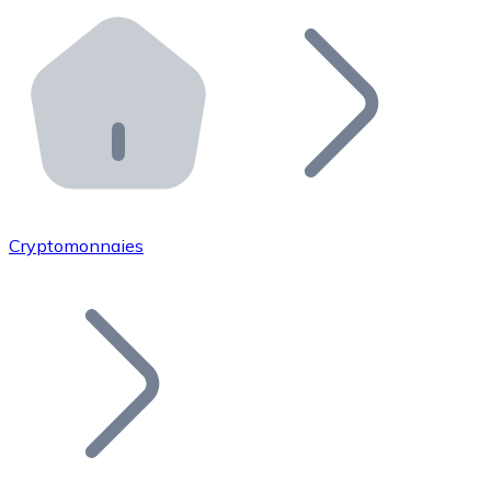
Effectuez des opérations de plus grande envergure. O
Distributeurs automatiques Bitnovo
Intégrez un ATM Bitnovo dans votre entreprise et per
API Bitnovo
Intégrez notre API dans votre écosystème.
Devenir Distributeur
Rejoignez notre réseau de distributeurs et commercialis
Cryptomonnaies
Lister un Token
Ajoutez le token de votre projet à notre service d'acha