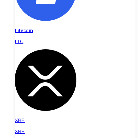
Litecoin
LTC
XRP
XRP