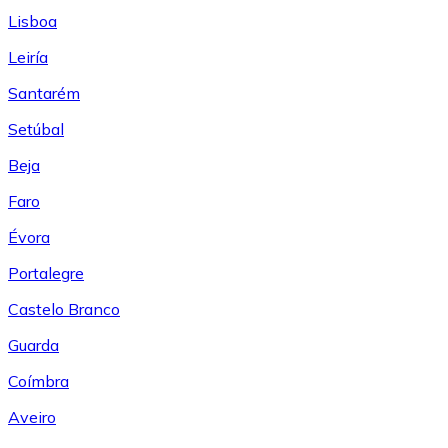
Lisboa
Leiría
Santarém
Setúbal
Beja
Faro
Évora
Portalegre
Castelo Branco
Guarda
Coímbra
Aveiro