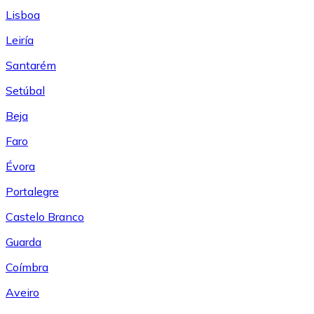
Lisboa
Leiría
Santarém
Setúbal
Beja
Faro
Évora
Portalegre
Castelo Branco
Guarda
Coímbra
Aveiro