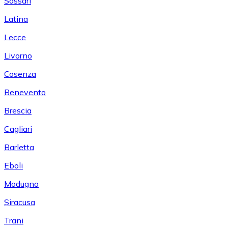
Sassari
Latina
Lecce
Livorno
Cosenza
Benevento
Brescia
Cagliari
Barletta
Eboli
Modugno
Siracusa
Trani