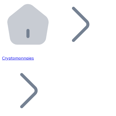
Effectuez des opérations de plus grande envergure. O
Distributeurs automatiques Bitnovo
Intégrez un ATM Bitnovo dans votre entreprise et per
API Bitnovo
Intégrez notre API dans votre écosystème.
Devenir Distributeur
Rejoignez notre réseau de distributeurs et commercialis
Cryptomonnaies
Lister un Token
Ajoutez le token de votre projet à notre service d'acha