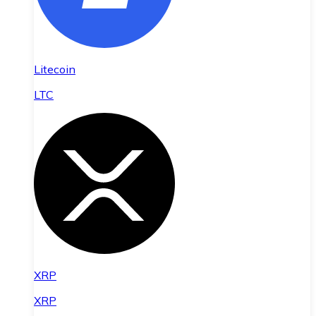
Litecoin
LTC
XRP
XRP