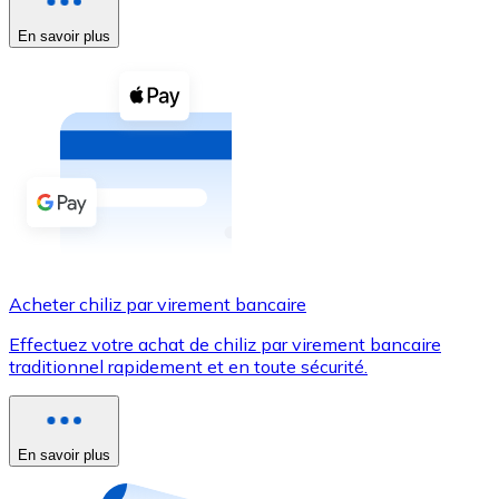
En savoir plus
Voir toutes
Coupons crypto
Achetez des cryptomonnaies en espèces et d'autres m
Acheter avec espèces
Virement SEPA
Ajoutez des fonds à votre compte Bitnovo ou effectuez 
Acheter avec virement bancaire
Acheter chiliz par virement bancaire
Carte de crédit / débit
Effectuez votre achat de chiliz par virement bancaire
Utilisez les cartes Visa et Mastercard pour acheter des
traditionnel rapidement et en toute sécurité.
Acheter avec carte
Boutique - Cartes
En savoir plus
Nouveau