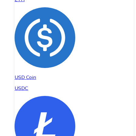
USD Coin
USDC