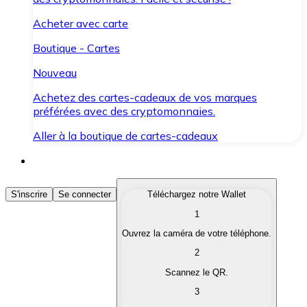
Acheter avec carte
Boutique - Cartes
Nouveau
Achetez des cartes-cadeaux de vos marques
préférées avec des cryptomonnaies.
Aller à la boutique de cartes-cadeaux
Acheter des Cryptomonnaies
S'inscrire
Se connecter
Téléchargez notre Wallet
1
Achetez les cryptomonnaies qui vous intéressent rapid
Ouvrez la caméra de votre téléphone.
Vendre des Cryptomonnaies
2
Convertissez vos cryptomonnaies en monnaie fiduciair
Scannez le QR.
3
Échanger (Swap)