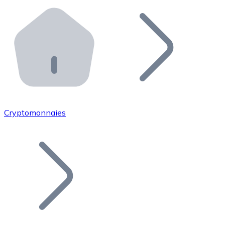
Effectuez des opérations de plus grande envergure. O
Distributeurs automatiques Bitnovo
Intégrez un ATM Bitnovo dans votre entreprise et per
API Bitnovo
Intégrez notre API dans votre écosystème.
Devenir Distributeur
Rejoignez notre réseau de distributeurs et commercialis
Cryptomonnaies
Lister un Token
Ajoutez le token de votre projet à notre service d'acha