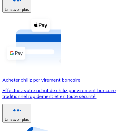
En savoir plus
Voir toutes
Coupons crypto
Achetez des cryptomonnaies en espèces et d'autres m
Acheter avec espèces
Virement SEPA
Ajoutez des fonds à votre compte Bitnovo ou effectuez 
Acheter avec virement bancaire
Acheter chiliz par virement bancaire
Carte de crédit / débit
Effectuez votre achat de chiliz par virement bancaire
Utilisez les cartes Visa et Mastercard pour acheter des
traditionnel rapidement et en toute sécurité.
Acheter avec carte
Boutique - Cartes
En savoir plus
Nouveau