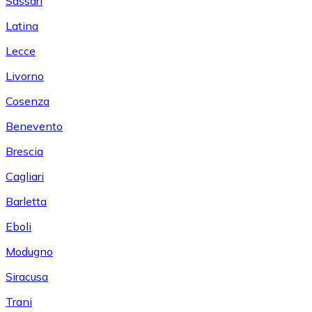
Sassari
Latina
Lecce
Livorno
Cosenza
Benevento
Brescia
Cagliari
Barletta
Eboli
Modugno
Siracusa
Trani