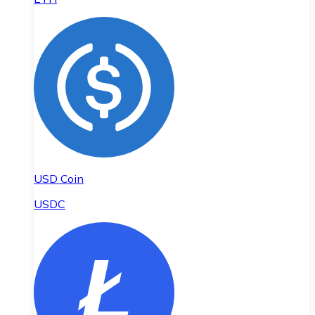
USD Coin
USDC