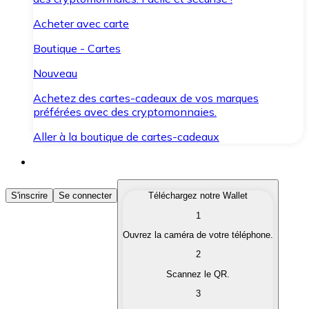
Acheter avec carte
Boutique - Cartes
Nouveau
Achetez des cartes-cadeaux de vos marques
préférées avec des cryptomonnaies.
Aller à la boutique de cartes-cadeaux
Acheter des Cryptomonnaies
S'inscrire
Se connecter
Téléchargez notre Wallet
1
Achetez les cryptomonnaies qui vous intéressent rapid
Ouvrez la caméra de votre téléphone.
Vendre des Cryptomonnaies
2
Convertissez vos cryptomonnaies en monnaie fiduciair
Scannez le QR.
3
Échanger (Swap)