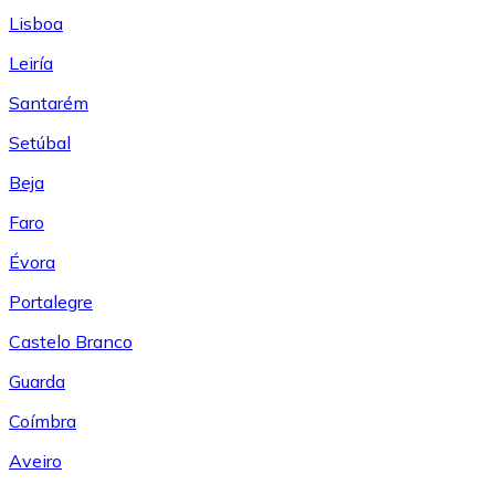
Lisboa
Leiría
Santarém
Setúbal
Beja
Faro
Évora
Portalegre
Castelo Branco
Guarda
Coímbra
Aveiro