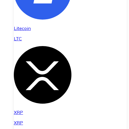
Litecoin
LTC
XRP
XRP