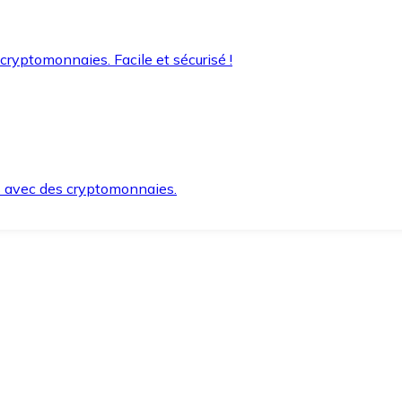
 cryptomonnaies. Facile et sécurisé !
s avec des cryptomonnaies.
ement et en toute sécurité.
e lorsque vous en avez besoin.