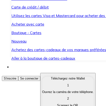
Carte de crédit / débit
Utilisez les cartes Visa et Mastercard pour acheter des
Acheter avec carte
Boutique - Cartes
Nouveau
Achetez des cartes-cadeaux de vos marques préférée
Aller à la boutique de cartes-cadeaux
Acheter des Cryptomonnaies
S'inscrire
Se connecter
Téléchargez notre Wallet
1
Achetez les cryptomonnaies qui vous intéressent rapid
Ouvrez la caméra de votre téléphone.
Vendre des Cryptomonnaies
2
Convertissez vos cryptomonnaies en monnaie fiduciair
Scannez le QR.