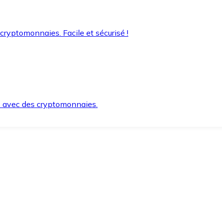
 cryptomonnaies. Facile et sécurisé !
s avec des cryptomonnaies.
ement et en toute sécurité.
e lorsque vous en avez besoin.