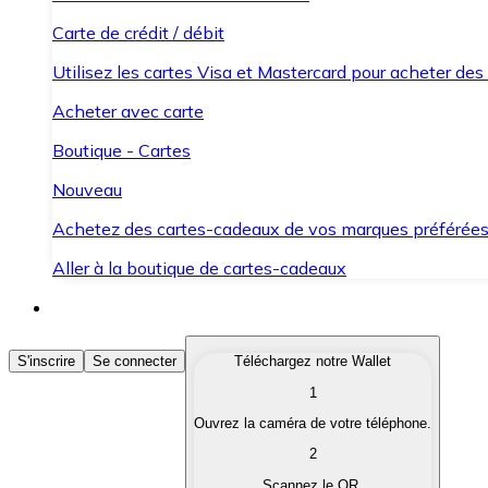
Carte de crédit / débit
Utilisez les cartes Visa et Mastercard pour acheter des
Acheter avec carte
Boutique - Cartes
Nouveau
Achetez des cartes-cadeaux de vos marques préférée
Aller à la boutique de cartes-cadeaux
Acheter des Cryptomonnaies
S'inscrire
Se connecter
Téléchargez notre Wallet
1
Achetez les cryptomonnaies qui vous intéressent rapid
Ouvrez la caméra de votre téléphone.
Vendre des Cryptomonnaies
2
Convertissez vos cryptomonnaies en monnaie fiduciair
Scannez le QR.