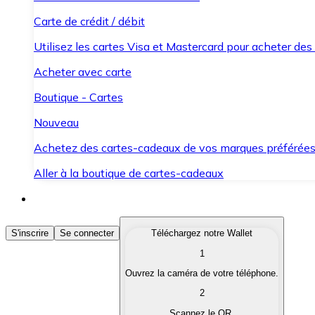
Carte de crédit / débit
Utilisez les cartes Visa et Mastercard pour acheter des
Acheter avec carte
Boutique - Cartes
Nouveau
Achetez des cartes-cadeaux de vos marques préférée
Aller à la boutique de cartes-cadeaux
Acheter des Cryptomonnaies
S'inscrire
Se connecter
Téléchargez notre Wallet
1
Achetez les cryptomonnaies qui vous intéressent rapid
Ouvrez la caméra de votre téléphone.
Vendre des Cryptomonnaies
2
Convertissez vos cryptomonnaies en monnaie fiduciair
Scannez le QR.