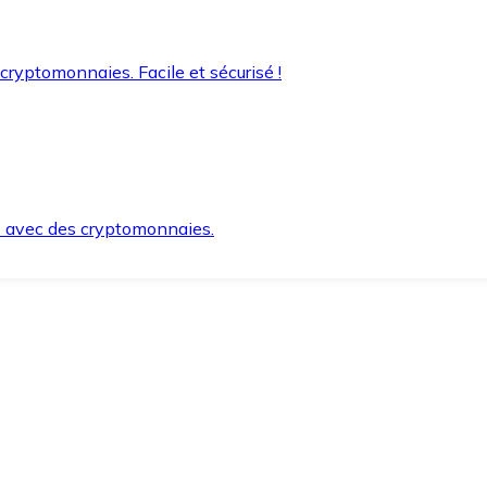
 cryptomonnaies. Facile et sécurisé !
s avec des cryptomonnaies.
ement et en toute sécurité.
e lorsque vous en avez besoin.