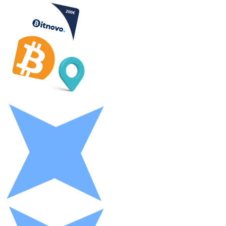
Litecoin
LTC
XRP
XRP