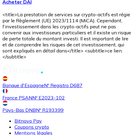
Acheter DAI
<title>La prestation de services sur crypto-actifs est régie
par le Règlement (UE) 2023/1114 (MiCA). Cependant,
l'investissement dans les crypto-actifs peut ne pas
convenir aux investisseurs particuliers et il existe un risque
de perte totale du montant investi. Il est important de lire
et de comprendre les risques de cet investissement, qui
Acheter
Uniswap
avec virement bancaire
sont expliqués en détail dans</title> <subtitle>ce lien.
UNI
</subtitle>
Banque d'Espagne
Nº Registro D687
France PSAN
Nº E2023-102
Pays-Bas DNB
Nº R193399
Bitnovo Pay
Acheter
Ethereum Classic
avec virement bancaire
Coupons crypto
ETC
Mentions légales