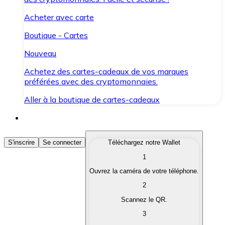
Acheter avec carte
Boutique - Cartes
Nouveau
Achetez des cartes-cadeaux de vos marques
préférées avec des cryptomonnaies.
Aller à la boutique de cartes-cadeaux
Acheter des Cryptomonnaies
S'inscrire
Se connecter
Téléchargez notre Wallet
1
Achetez les cryptomonnaies qui vous intéressent rapid
Ouvrez la caméra de votre téléphone.
Vendre des Cryptomonnaies
2
Convertissez vos cryptomonnaies en monnaie fiduciair
Scannez le QR.
3
Échanger (Swap)