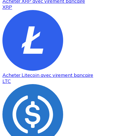
Acheter
XRP
avec virement bancaire
XRP
Acheter
Litecoin
avec virement bancaire
LTC