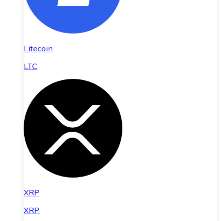
Litecoin
LTC
XRP
XRP