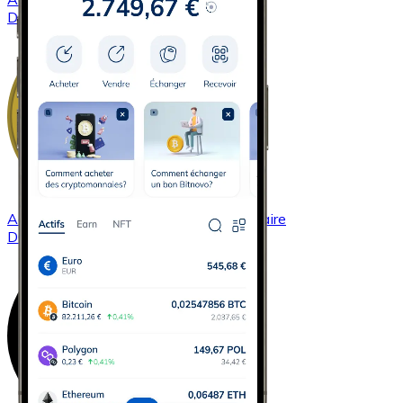
DASH
Acheter
Dogecoin
avec virement bancaire
DOGE