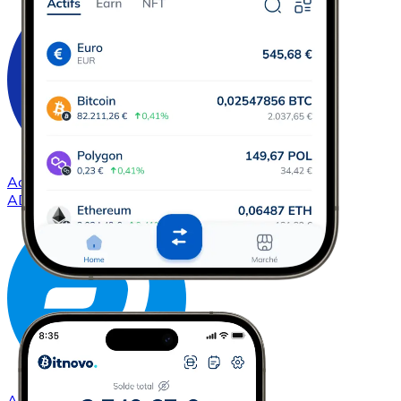
Acheter
Cardano
avec virement bancaire
ADA
Acheter
Dash
avec virement bancaire