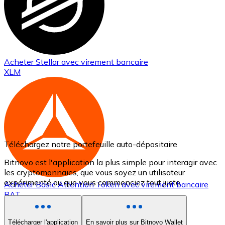
Acheter
Stellar
avec virement bancaire
XLM
Téléchargez notre portefeuille auto-dépositaire
Bitnovo est l'application la plus simple pour interagir avec
les cryptomonnaies, que vous soyez un utilisateur
expérimenté ou que vous commenciez tout juste.
Acheter
Basic Attention Token
avec virement bancaire
BAT
Télécharger l'application
En savoir plus sur Bitnovo Wallet