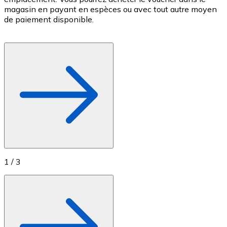
magasin en payant en espèces ou avec tout autre moyen
c
Achetez des cartes-cadeaux de vos marques préférées
de paiement disponible.
c
Aller à la boutique de cartes-cadeaux
f
1
/
3