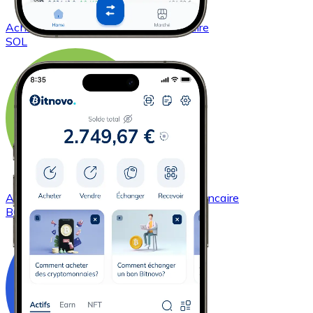
Acheter
Solana
avec virement bancaire
SOL
Acheter
Bitcoin Cash
avec virement bancaire
BCH