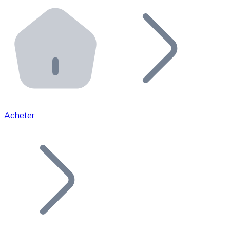
Effectuez des opérations de plus grande envergure. O
Distributeurs automatiques Bitnovo
Intégrez un ATM Bitnovo dans votre entreprise et per
API Bitnovo
Intégrez notre API dans votre écosystème.
Devenir Distributeur
Rejoignez notre réseau de distributeurs et commercialis
Acheter
Lister un Token
Ajoutez le token de votre projet à notre service d'acha