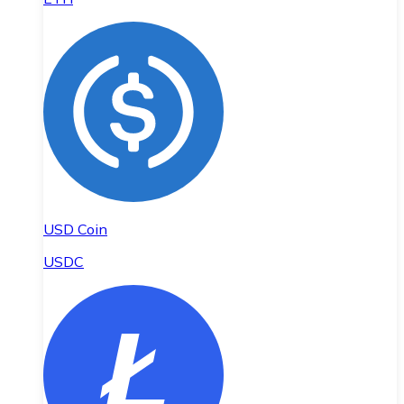
USD Coin
USDC