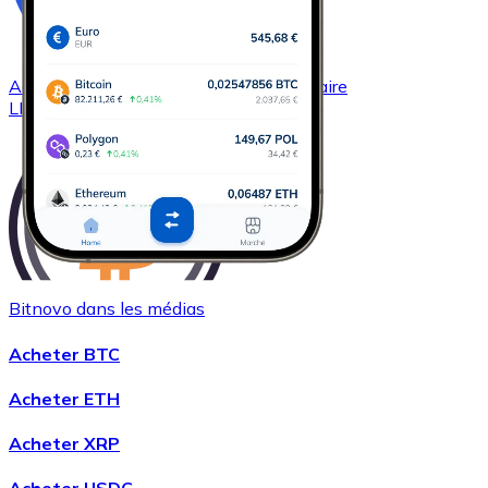
Acheter
Chainlink
avec virement bancaire
LINK
Bitnovo dans les médias
Acheter
Wrapped Bitcoin
avec virement bancaire
Acheter BTC
WBTC
Acheter ETH
Acheter XRP