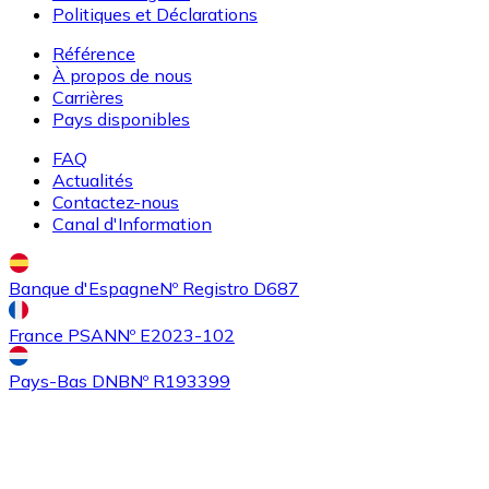
Politiques et Déclarations
Référence
À propos de nous
Carrières
Pays disponibles
FAQ
Actualités
Contactez-nous
Acheter
Algorand
avec virement bancaire
Canal d'Information
ALGO
Banque d'Espagne
Nº Registro D687
France PSAN
Nº E2023-102
Pays-Bas DNB
Nº R193399
Acheter
Tezos
avec virement bancaire