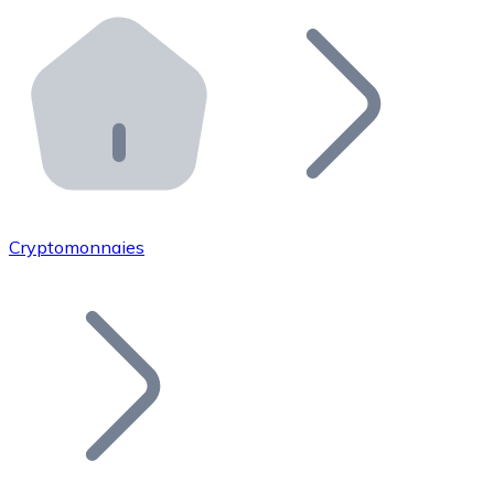
Effectuez des opérations de plus grande envergure. O
Distributeurs automatiques Bitnovo
Intégrez un ATM Bitnovo dans votre entreprise et per
API Bitnovo
Intégrez notre API dans votre écosystème.
Devenir Distributeur
Rejoignez notre réseau de distributeurs et commercialis
Cryptomonnaies
Lister un Token
Ajoutez le token de votre projet à notre service d'acha