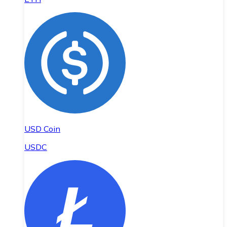
USD Coin
USDC