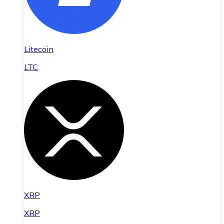
Litecoin
LTC
XRP
XRP