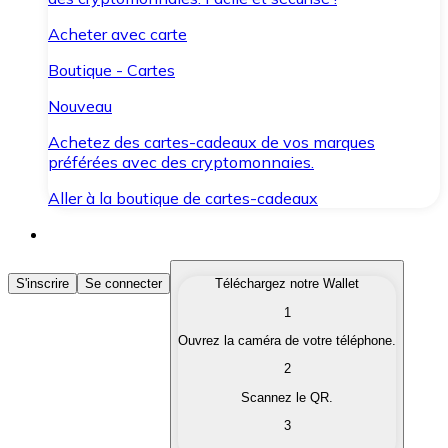
Acheter avec carte
Boutique - Cartes
Nouveau
Achetez des cartes-cadeaux de vos marques
préférées avec des cryptomonnaies.
Aller à la boutique de cartes-cadeaux
Acheter des Cryptomonnaies
S'inscrire
Se connecter
Téléchargez notre Wallet
1
Achetez les cryptomonnaies qui vous intéressent rapid
Ouvrez la caméra de votre téléphone.
Vendre des Cryptomonnaies
2
Convertissez vos cryptomonnaies en monnaie fiduciair
Scannez le QR.
3
Échanger (Swap)