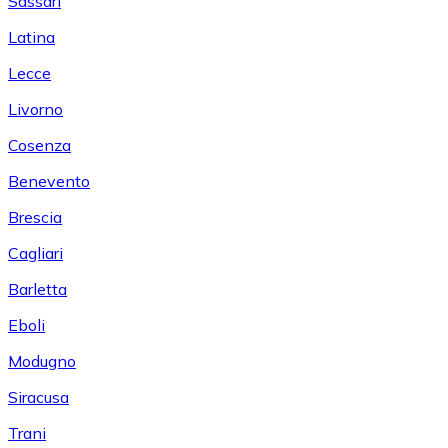
Sassari
Latina
Lecce
Livorno
Cosenza
Benevento
Brescia
Cagliari
Barletta
Eboli
Modugno
Siracusa
Trani