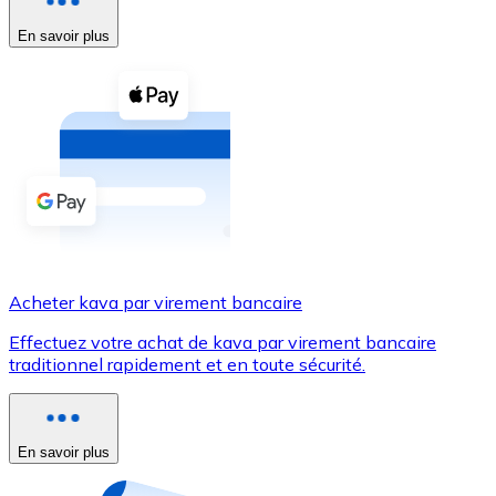
En savoir plus
Voir toutes
Coupons crypto
Achetez des cryptomonnaies en espèces et d'autres m
Acheter avec espèces
Virement SEPA
Ajoutez des fonds à votre compte Bitnovo ou effectuez 
Acheter avec virement bancaire
Acheter kava par virement bancaire
Carte de crédit / débit
Effectuez votre achat de kava par virement bancaire
Utilisez les cartes Visa et Mastercard pour acheter des
traditionnel rapidement et en toute sécurité.
Acheter avec carte
Boutique - Cartes
En savoir plus
Nouveau