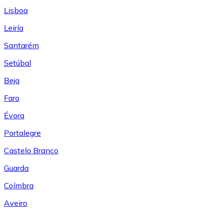
Lisboa
Leiría
Santarém
Setúbal
Beja
Faro
Évora
Portalegre
Castelo Branco
Guarda
Coímbra
Aveiro