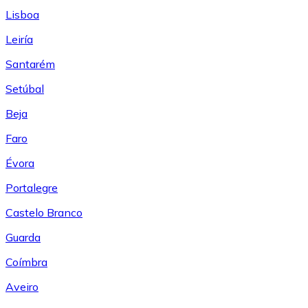
Lisboa
Leiría
Santarém
Setúbal
Beja
Faro
Évora
Portalegre
Castelo Branco
Guarda
Coímbra
Aveiro