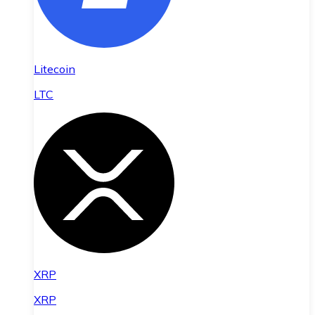
Litecoin
LTC
XRP
XRP