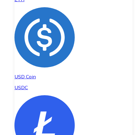
USD Coin
USDC