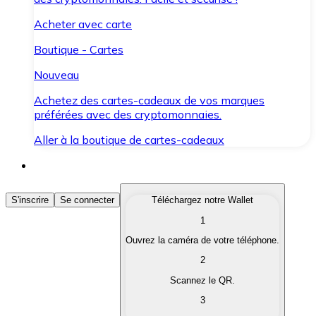
Acheter avec carte
Boutique - Cartes
Nouveau
Achetez des cartes-cadeaux de vos marques
préférées avec des cryptomonnaies.
Aller à la boutique de cartes-cadeaux
Acheter des Cryptomonnaies
S'inscrire
Se connecter
Téléchargez notre Wallet
1
Achetez les cryptomonnaies qui vous intéressent rapid
Ouvrez la caméra de votre téléphone.
Vendre des Cryptomonnaies
2
Convertissez vos cryptomonnaies en monnaie fiduciair
Scannez le QR.
3
Échanger (Swap)