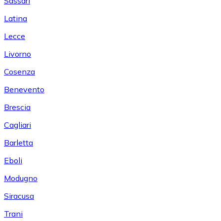
Sassari
Latina
Lecce
Livorno
Cosenza
Benevento
Brescia
Cagliari
Barletta
Eboli
Modugno
Siracusa
Trani