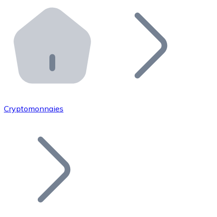
Effectuez des opérations de plus grande envergure. O
Distributeurs automatiques Bitnovo
Intégrez un ATM Bitnovo dans votre entreprise et per
API Bitnovo
Intégrez notre API dans votre écosystème.
Devenir Distributeur
Rejoignez notre réseau de distributeurs et commercialis
Cryptomonnaies
Lister un Token
Ajoutez le token de votre projet à notre service d'acha