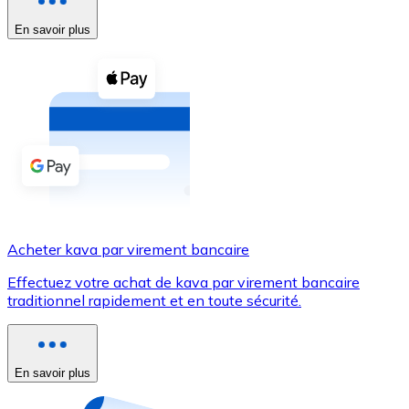
En savoir plus
Voir toutes
Coupons crypto
Achetez des cryptomonnaies en espèces et d'autres m
Acheter avec espèces
Virement SEPA
Ajoutez des fonds à votre compte Bitnovo ou effectuez 
Acheter avec virement bancaire
Acheter kava par virement bancaire
Carte de crédit / débit
Effectuez votre achat de kava par virement bancaire
Utilisez les cartes Visa et Mastercard pour acheter des
traditionnel rapidement et en toute sécurité.
Acheter avec carte
Boutique - Cartes
En savoir plus
Nouveau