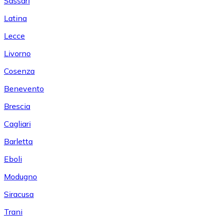
Sassari
Latina
Lecce
Livorno
Cosenza
Benevento
Brescia
Cagliari
Barletta
Eboli
Modugno
Siracusa
Trani