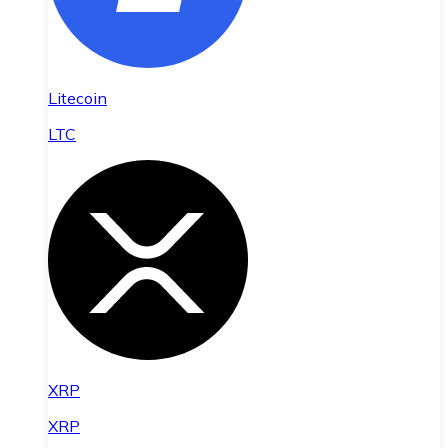
Litecoin
LTC
XRP
XRP