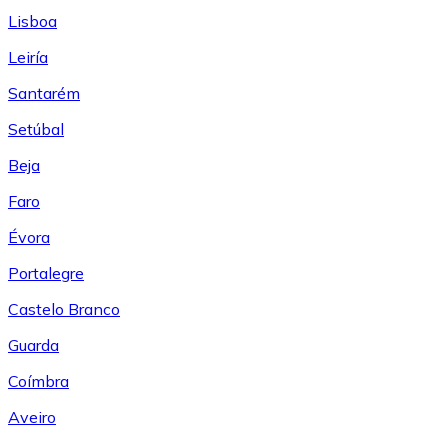
Lisboa
Leiría
Santarém
Setúbal
Beja
Faro
Évora
Portalegre
Castelo Branco
Guarda
Coímbra
Aveiro