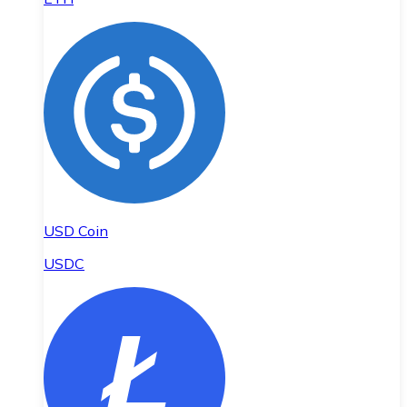
USD Coin
USDC