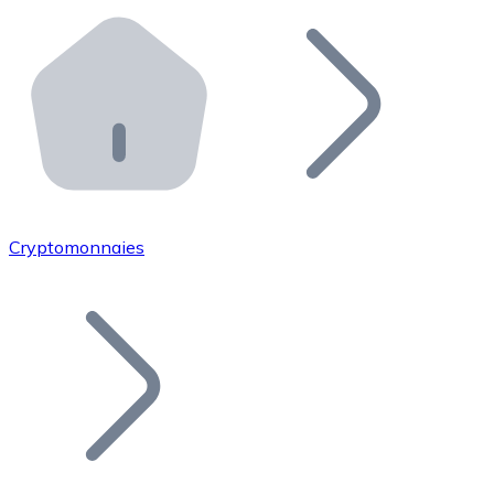
Effectuez des opérations de plus grande envergure. O
Distributeurs automatiques Bitnovo
Intégrez un ATM Bitnovo dans votre entreprise et per
API Bitnovo
Intégrez notre API dans votre écosystème.
Devenir Distributeur
Rejoignez notre réseau de distributeurs et commercialis
Cryptomonnaies
Lister un Token
Ajoutez le token de votre projet à notre service d'acha