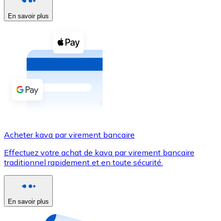
En savoir plus
Voir toutes
Coupons crypto
Achetez des cryptomonnaies en espèces et d'autres m
Acheter avec espèces
Virement SEPA
Ajoutez des fonds à votre compte Bitnovo ou effectuez 
Acheter avec virement bancaire
Acheter kava par virement bancaire
Carte de crédit / débit
Effectuez votre achat de kava par virement bancaire
Utilisez les cartes Visa et Mastercard pour acheter des
traditionnel rapidement et en toute sécurité.
Acheter avec carte
Boutique - Cartes
En savoir plus
Nouveau