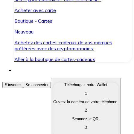
Acheter avec carte
Boutique - Cartes
Nouveau
Achetez des cartes-cadeaux de vos marques
préférées avec des cryptomonnaies.
Aller à la boutique de cartes-cadeaux
Acheter des Cryptomonnaies
S'inscrire
Se connecter
Téléchargez notre Wallet
1
Achetez les cryptomonnaies qui vous intéressent rapid
Ouvrez la caméra de votre téléphone.
Vendre des Cryptomonnaies
2
Convertissez vos cryptomonnaies en monnaie fiduciair
Scannez le QR.
3
Échanger (Swap)