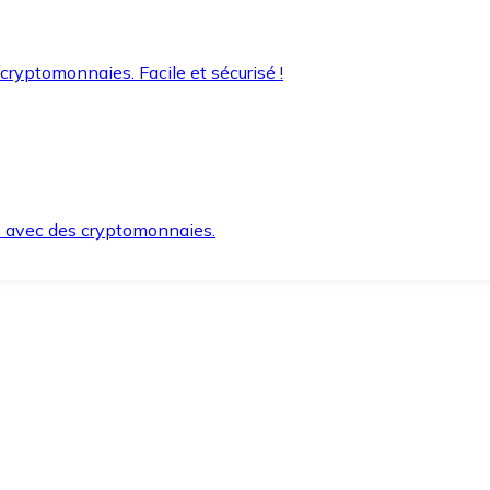
 cryptomonnaies. Facile et sécurisé !
s avec des cryptomonnaies.
ement et en toute sécurité.
e lorsque vous en avez besoin.