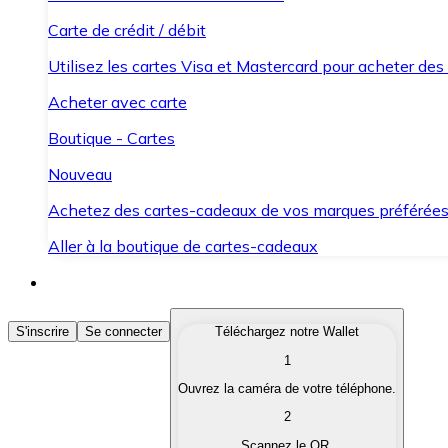
Carte de crédit / débit
Utilisez les cartes Visa et Mastercard pour acheter des
Acheter avec carte
Boutique - Cartes
Nouveau
Achetez des cartes-cadeaux de vos marques préférée
Aller à la boutique de cartes-cadeaux
Acheter des Cryptomonnaies
S'inscrire
Se connecter
Téléchargez notre Wallet
1
Achetez les cryptomonnaies qui vous intéressent rapid
Ouvrez la caméra de votre téléphone.
Vendre des Cryptomonnaies
2
Convertissez vos cryptomonnaies en monnaie fiduciair
Scannez le QR.