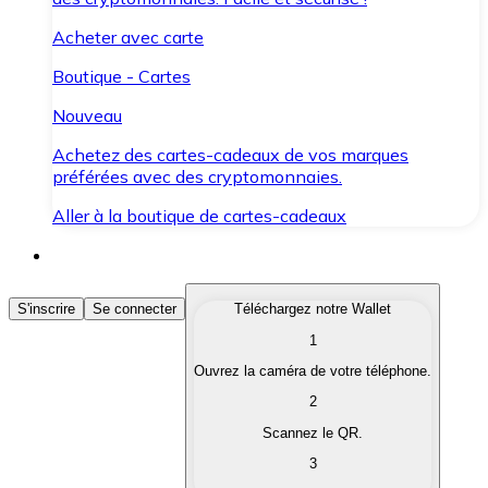
Acheter avec carte
Boutique - Cartes
Nouveau
Achetez des cartes-cadeaux de vos marques
préférées avec des cryptomonnaies.
Aller à la boutique de cartes-cadeaux
Acheter des Cryptomonnaies
S'inscrire
Se connecter
Téléchargez notre Wallet
1
Achetez les cryptomonnaies qui vous intéressent rapid
Ouvrez la caméra de votre téléphone.
Vendre des Cryptomonnaies
2
Convertissez vos cryptomonnaies en monnaie fiduciair
Scannez le QR.
3
Échanger (Swap)