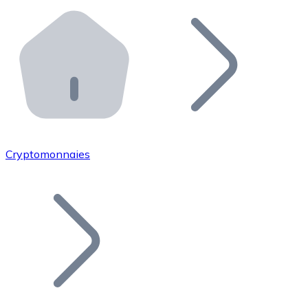
Effectuez des opérations de plus grande envergure. O
Distributeurs automatiques Bitnovo
Intégrez un ATM Bitnovo dans votre entreprise et per
API Bitnovo
Intégrez notre API dans votre écosystème.
Devenir Distributeur
Rejoignez notre réseau de distributeurs et commercialis
Cryptomonnaies
Lister un Token
Ajoutez le token de votre projet à notre service d'acha