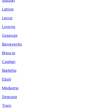
Sassari
Latina
Lecce
Livorno
Cosenza
Benevento
Brescia
Cagliari
Barletta
Eboli
Modugno
Siracusa
Trani