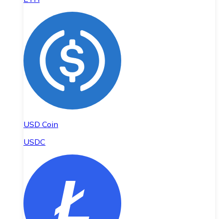
USD Coin
USDC