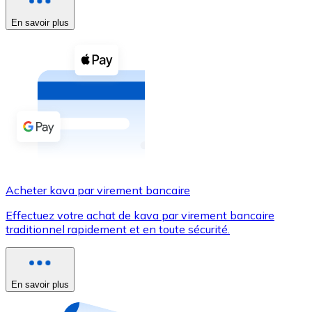
En savoir plus
Voir toutes
Coupons crypto
Achetez des cryptomonnaies en espèces et d'autres m
Acheter avec espèces
Virement SEPA
Ajoutez des fonds à votre compte Bitnovo ou effectuez 
Acheter avec virement bancaire
Acheter kava par virement bancaire
Carte de crédit / débit
Effectuez votre achat de kava par virement bancaire
Utilisez les cartes Visa et Mastercard pour acheter des
traditionnel rapidement et en toute sécurité.
Acheter avec carte
Boutique - Cartes
En savoir plus
Nouveau