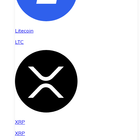
Litecoin
LTC
XRP
XRP