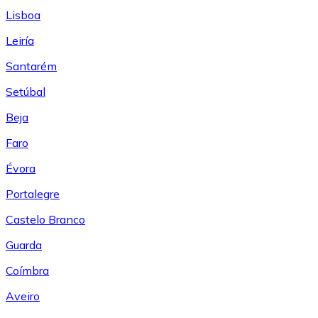
Lisboa
Leiría
Santarém
Setúbal
Beja
Faro
Évora
Portalegre
Castelo Branco
Guarda
Coímbra
Aveiro