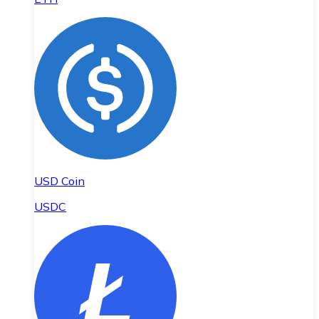
USD Coin
USDC