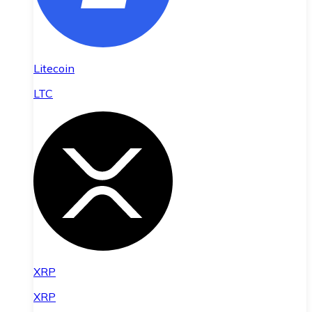
Litecoin
LTC
XRP
XRP