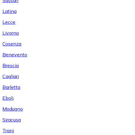
Sassari
Latina
Lecce
Livorno
Cosenza
Benevento
Brescia
Cagliari
Barletta
Eboli
Modugno
Siracusa
Trani