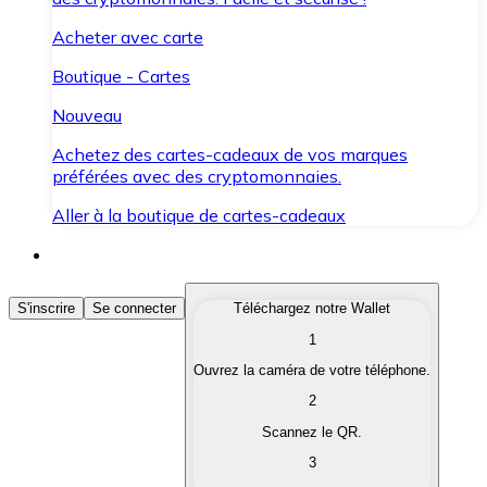
Acheter avec carte
Boutique - Cartes
Nouveau
Achetez des cartes-cadeaux de vos marques
préférées avec des cryptomonnaies.
Aller à la boutique de cartes-cadeaux
Acheter des Cryptomonnaies
S'inscrire
Se connecter
Téléchargez notre Wallet
1
Achetez les cryptomonnaies qui vous intéressent rapid
Ouvrez la caméra de votre téléphone.
Vendre des Cryptomonnaies
2
Convertissez vos cryptomonnaies en monnaie fiduciair
Scannez le QR.
3
Échanger (Swap)