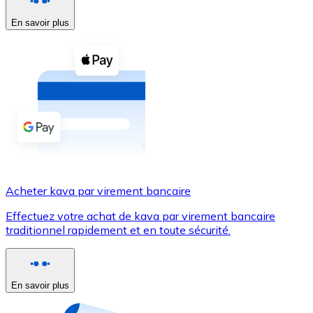
En savoir plus
Voir toutes
Coupons crypto
Achetez des cryptomonnaies en espèces et d'autres m
Acheter avec espèces
Virement SEPA
Ajoutez des fonds à votre compte Bitnovo ou effectuez 
Acheter avec virement bancaire
Acheter kava par virement bancaire
Carte de crédit / débit
Effectuez votre achat de kava par virement bancaire
Utilisez les cartes Visa et Mastercard pour acheter des
traditionnel rapidement et en toute sécurité.
Acheter avec carte
Boutique - Cartes
En savoir plus
Nouveau