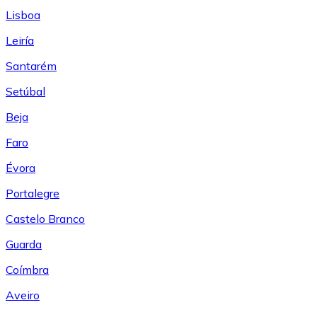
Lisboa
Leiría
Santarém
Setúbal
Beja
Faro
Évora
Portalegre
Castelo Branco
Guarda
Coímbra
Aveiro