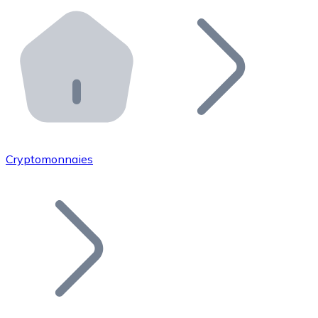
Effectuez des opérations de plus grande envergure. O
Distributeurs automatiques Bitnovo
Intégrez un ATM Bitnovo dans votre entreprise et per
API Bitnovo
Intégrez notre API dans votre écosystème.
Devenir Distributeur
Rejoignez notre réseau de distributeurs et commercialis
Cryptomonnaies
Lister un Token
Ajoutez le token de votre projet à notre service d'acha