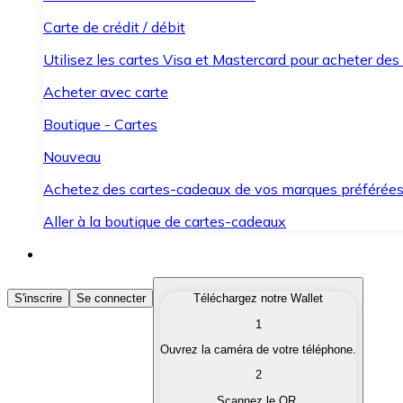
Carte de crédit / débit
Utilisez les cartes Visa et Mastercard pour acheter des
Acheter avec carte
Boutique - Cartes
Nouveau
Achetez des cartes-cadeaux de vos marques préférée
Aller à la boutique de cartes-cadeaux
Acheter des Cryptomonnaies
S'inscrire
Se connecter
Téléchargez notre Wallet
1
Achetez les cryptomonnaies qui vous intéressent rapid
Ouvrez la caméra de votre téléphone.
Vendre des Cryptomonnaies
2
Convertissez vos cryptomonnaies en monnaie fiduciair
Scannez le QR.