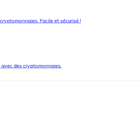
 cryptomonnaies. Facile et sécurisé !
s avec des cryptomonnaies.
ement et en toute sécurité.
e lorsque vous en avez besoin.