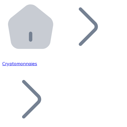
Effectuez des opérations de plus grande envergure. O
Distributeurs automatiques Bitnovo
Intégrez un ATM Bitnovo dans votre entreprise et per
API Bitnovo
Intégrez notre API dans votre écosystème.
Devenir Distributeur
Rejoignez notre réseau de distributeurs et commercialis
Cryptomonnaies
Lister un Token
Ajoutez le token de votre projet à notre service d'acha