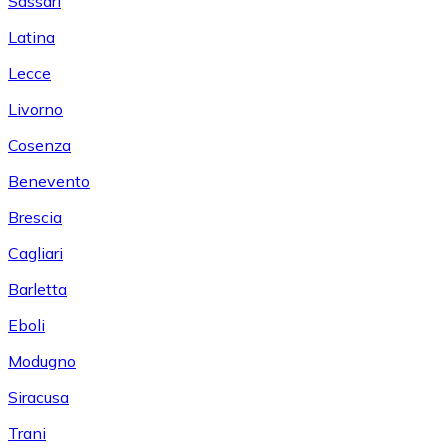
Sassari
Latina
Lecce
Livorno
Cosenza
Benevento
Brescia
Cagliari
Barletta
Eboli
Modugno
Siracusa
Trani