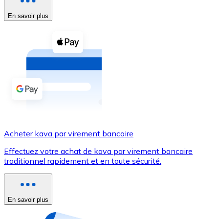
En savoir plus
Voir toutes
Coupons crypto
Achetez des cryptomonnaies en espèces et d'autres m
Acheter avec espèces
Virement SEPA
Ajoutez des fonds à votre compte Bitnovo ou effectuez 
Acheter avec virement bancaire
Acheter kava par virement bancaire
Carte de crédit / débit
Effectuez votre achat de kava par virement bancaire
Utilisez les cartes Visa et Mastercard pour acheter des
traditionnel rapidement et en toute sécurité.
Acheter avec carte
Boutique - Cartes
En savoir plus
Nouveau