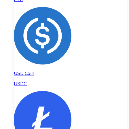
USD Coin
USDC