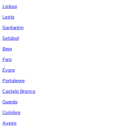
Lisboa
Leiría
Santarém
Setúbal
Beja
Faro
Évora
Portalegre
Castelo Branco
Guarda
Coímbra
Aveiro