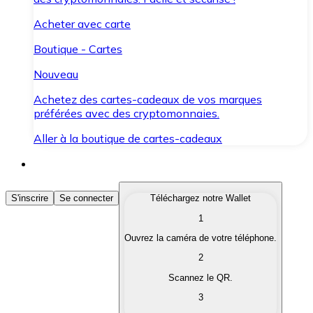
Acheter avec carte
Boutique - Cartes
Nouveau
Achetez des cartes-cadeaux de vos marques
préférées avec des cryptomonnaies.
Aller à la boutique de cartes-cadeaux
Acheter des Cryptomonnaies
S'inscrire
Se connecter
Téléchargez notre Wallet
1
Achetez les cryptomonnaies qui vous intéressent rapid
Ouvrez la caméra de votre téléphone.
Vendre des Cryptomonnaies
2
Convertissez vos cryptomonnaies en monnaie fiduciair
Scannez le QR.
3
Échanger (Swap)