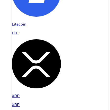
Litecoin
LTC
XRP
XRP