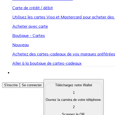
Carte de crédit / débit
Utilisez les cartes Visa et Mastercard pour acheter des
Acheter avec carte
Boutique - Cartes
Nouveau
Achetez des cartes-cadeaux de vos marques préférée
Aller à la boutique de cartes-cadeaux
Acheter des Cryptomonnaies
S'inscrire
Se connecter
Téléchargez notre Wallet
1
Achetez les cryptomonnaies qui vous intéressent rapid
Ouvrez la caméra de votre téléphone.
Vendre des Cryptomonnaies
2
Convertissez vos cryptomonnaies en monnaie fiduciair
Scannez le QR.