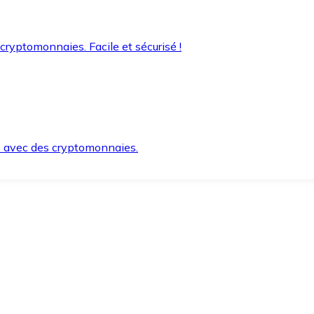
 cryptomonnaies. Facile et sécurisé !
s avec des cryptomonnaies.
ement et en toute sécurité.
e lorsque vous en avez besoin.