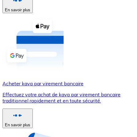
En savoir plus
Voir toutes
Coupons crypto
Achetez des cryptomonnaies en espèces et d'autres m
Acheter avec espèces
Virement SEPA
Ajoutez des fonds à votre compte Bitnovo ou effectuez 
Acheter avec virement bancaire
Acheter kava par virement bancaire
Carte de crédit / débit
Effectuez votre achat de kava par virement bancaire
Utilisez les cartes Visa et Mastercard pour acheter des
traditionnel rapidement et en toute sécurité.
Acheter avec carte
Boutique - Cartes
En savoir plus
Nouveau