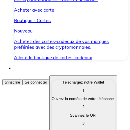
Acheter avec carte
Boutique - Cartes
Nouveau
Achetez des cartes-cadeaux de vos marques
préférées avec des cryptomonnaies.
Aller à la boutique de cartes-cadeaux
Acheter des Cryptomonnaies
S'inscrire
Se connecter
Téléchargez notre Wallet
1
Achetez les cryptomonnaies qui vous intéressent rapid
Ouvrez la caméra de votre téléphone.
Vendre des Cryptomonnaies
2
Convertissez vos cryptomonnaies en monnaie fiduciair
Scannez le QR.
3
Échanger (Swap)