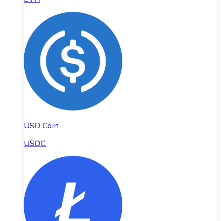
USD Coin
USDC