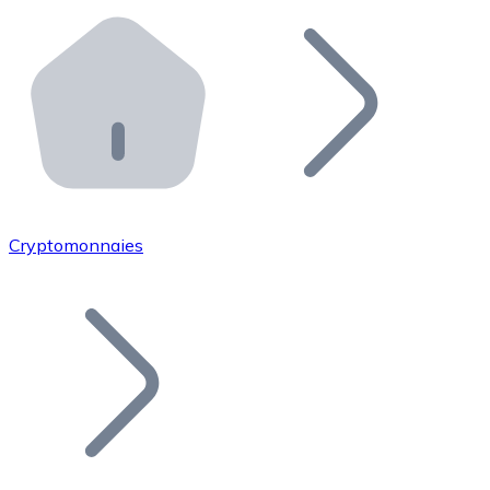
Effectuez des opérations de plus grande envergure. O
Distributeurs automatiques Bitnovo
Intégrez un ATM Bitnovo dans votre entreprise et per
API Bitnovo
Intégrez notre API dans votre écosystème.
Devenir Distributeur
Rejoignez notre réseau de distributeurs et commercialis
Cryptomonnaies
Lister un Token
Ajoutez le token de votre projet à notre service d'acha