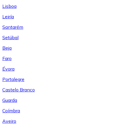
Lisboa
Leiría
Santarém
Setúbal
Beja
Faro
Évora
Portalegre
Castelo Branco
Guarda
Coímbra
Aveiro