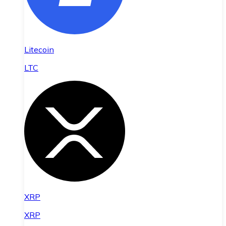
Litecoin
LTC
XRP
XRP