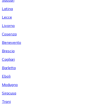
Sassari
Latina
Lecce
Livorno
Cosenza
Benevento
Brescia
Cagliari
Barletta
Eboli
Modugno
Siracusa
Trani