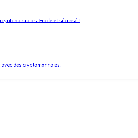
 cryptomonnaies. Facile et sécurisé !
s avec des cryptomonnaies.
ement et en toute sécurité.
e lorsque vous en avez besoin.