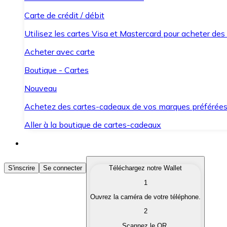
Carte de crédit / débit
Utilisez les cartes Visa et Mastercard pour acheter des
Acheter avec carte
Boutique - Cartes
Nouveau
Achetez des cartes-cadeaux de vos marques préférée
Aller à la boutique de cartes-cadeaux
Acheter des Cryptomonnaies
S'inscrire
Se connecter
Téléchargez notre Wallet
1
Achetez les cryptomonnaies qui vous intéressent rapid
Ouvrez la caméra de votre téléphone.
Vendre des Cryptomonnaies
2
Convertissez vos cryptomonnaies en monnaie fiduciair
Scannez le QR.