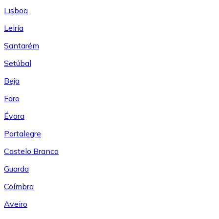
Lisboa
Leiría
Santarém
Setúbal
Beja
Faro
Évora
Portalegre
Castelo Branco
Guarda
Coímbra
Aveiro