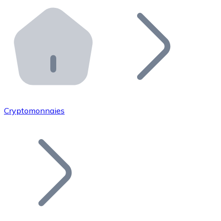
Effectuez des opérations de plus grande envergure. O
Distributeurs automatiques Bitnovo
Intégrez un ATM Bitnovo dans votre entreprise et per
API Bitnovo
Intégrez notre API dans votre écosystème.
Devenir Distributeur
Rejoignez notre réseau de distributeurs et commercialis
Cryptomonnaies
Lister un Token
Ajoutez le token de votre projet à notre service d'acha