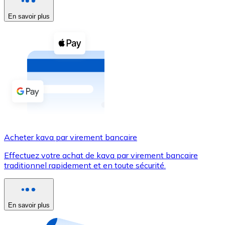
En savoir plus
Voir toutes
Coupons crypto
Achetez des cryptomonnaies en espèces et d'autres m
Acheter avec espèces
Virement SEPA
Ajoutez des fonds à votre compte Bitnovo ou effectuez 
Acheter avec virement bancaire
Acheter kava par virement bancaire
Carte de crédit / débit
Effectuez votre achat de kava par virement bancaire
Utilisez les cartes Visa et Mastercard pour acheter des
traditionnel rapidement et en toute sécurité.
Acheter avec carte
Boutique - Cartes
En savoir plus
Nouveau