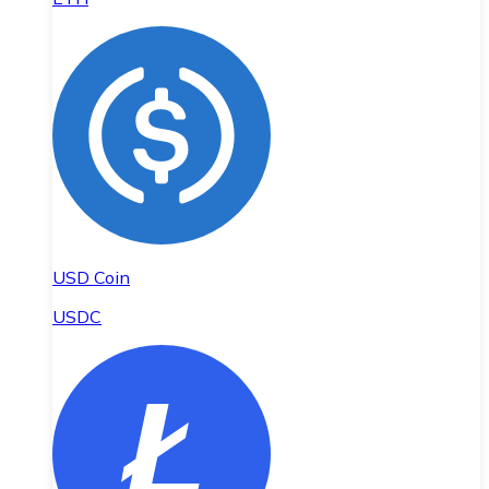
USD Coin
USDC