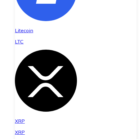
Litecoin
LTC
XRP
XRP