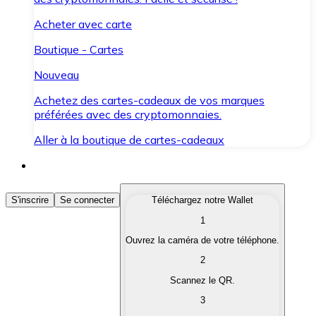
Acheter avec carte
Boutique - Cartes
Nouveau
Achetez des cartes-cadeaux de vos marques
préférées avec des cryptomonnaies.
Aller à la boutique de cartes-cadeaux
Acheter des Cryptomonnaies
S'inscrire
Se connecter
Téléchargez notre Wallet
1
Achetez les cryptomonnaies qui vous intéressent rapid
Ouvrez la caméra de votre téléphone.
Vendre des Cryptomonnaies
2
Convertissez vos cryptomonnaies en monnaie fiduciair
Scannez le QR.
3
Échanger (Swap)