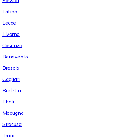
Sassari
Latina
Lecce
Livorno
Cosenza
Benevento
Brescia
Cagliari
Barletta
Eboli
Modugno
Siracusa
Trani