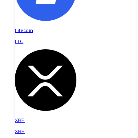
Litecoin
LTC
XRP
XRP