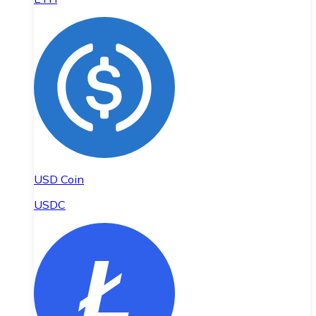
USD Coin
USDC