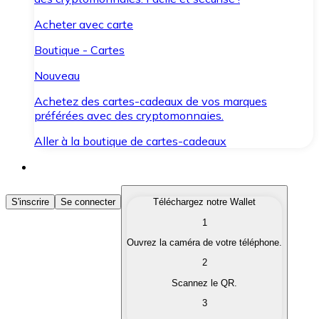
Acheter avec carte
Boutique - Cartes
Nouveau
Achetez des cartes-cadeaux de vos marques
préférées avec des cryptomonnaies.
Aller à la boutique de cartes-cadeaux
Acheter des Cryptomonnaies
S'inscrire
Se connecter
Téléchargez notre Wallet
1
Achetez les cryptomonnaies qui vous intéressent rapid
Ouvrez la caméra de votre téléphone.
Vendre des Cryptomonnaies
2
Convertissez vos cryptomonnaies en monnaie fiduciair
Scannez le QR.
3
Échanger (Swap)