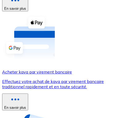
En savoir plus
Voir toutes
Coupons crypto
Achetez des cryptomonnaies en espèces et d'autres m
Acheter avec espèces
Virement SEPA
Ajoutez des fonds à votre compte Bitnovo ou effectuez 
Acheter avec virement bancaire
Acheter kava par virement bancaire
Carte de crédit / débit
Effectuez votre achat de kava par virement bancaire
Utilisez les cartes Visa et Mastercard pour acheter des
traditionnel rapidement et en toute sécurité.
Acheter avec carte
Boutique - Cartes
En savoir plus
Nouveau