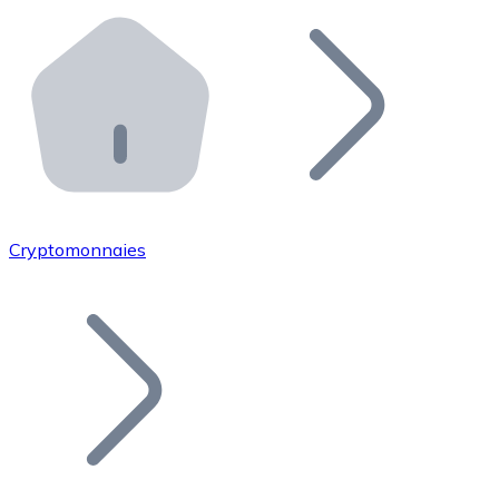
Effectuez des opérations de plus grande envergure. O
Distributeurs automatiques Bitnovo
Intégrez un ATM Bitnovo dans votre entreprise et per
API Bitnovo
Intégrez notre API dans votre écosystème.
Devenir Distributeur
Rejoignez notre réseau de distributeurs et commercialis
Cryptomonnaies
Lister un Token
Ajoutez le token de votre projet à notre service d'acha