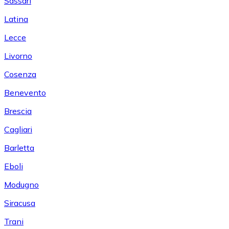
Sassari
Latina
Lecce
Livorno
Cosenza
Benevento
Brescia
Cagliari
Barletta
Eboli
Modugno
Siracusa
Trani