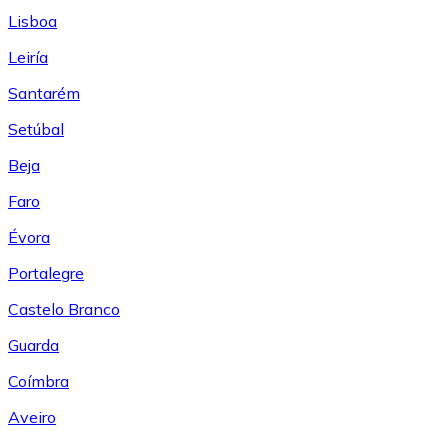
Lisboa
Leiría
Santarém
Setúbal
Beja
Faro
Évora
Portalegre
Castelo Branco
Guarda
Coímbra
Aveiro