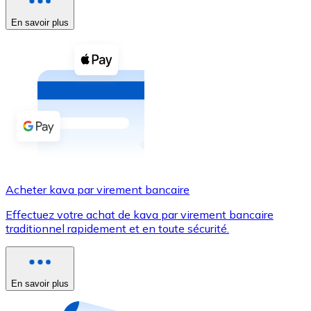
En savoir plus
Voir toutes
Coupons crypto
Achetez des cryptomonnaies en espèces et d'autres m
Acheter avec espèces
Virement SEPA
Ajoutez des fonds à votre compte Bitnovo ou effectuez 
Acheter avec virement bancaire
Acheter kava par virement bancaire
Carte de crédit / débit
Effectuez votre achat de kava par virement bancaire
Utilisez les cartes Visa et Mastercard pour acheter des
traditionnel rapidement et en toute sécurité.
Acheter avec carte
Boutique - Cartes
En savoir plus
Nouveau