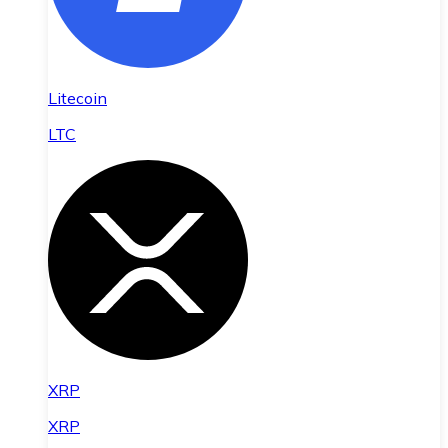
Litecoin
LTC
XRP
XRP