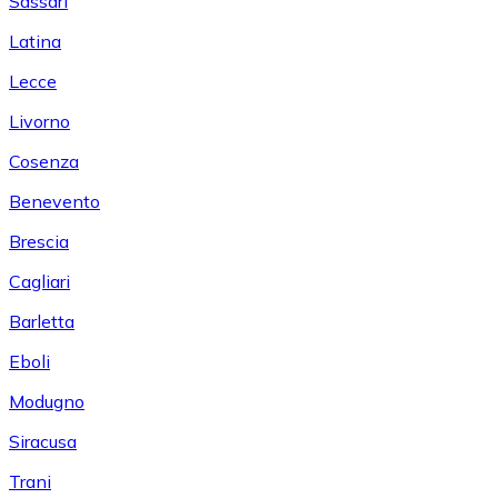
Sassari
Latina
Lecce
Livorno
Cosenza
Benevento
Brescia
Cagliari
Barletta
Eboli
Modugno
Siracusa
Trani