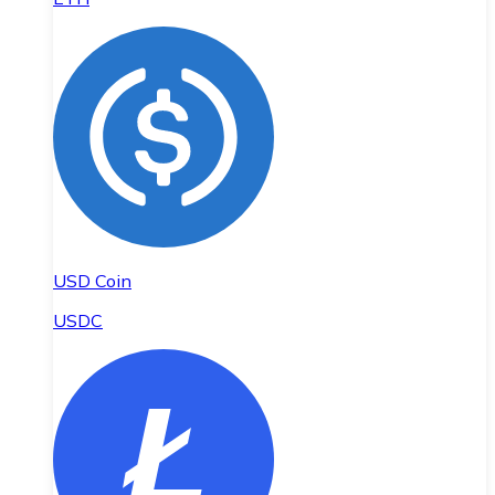
USD Coin
USDC