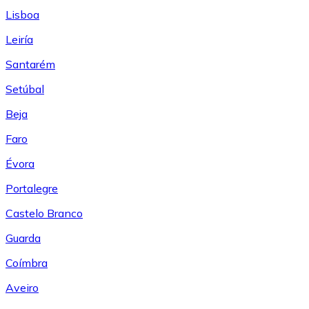
Lisboa
Leiría
Santarém
Setúbal
Beja
Faro
Évora
Portalegre
Castelo Branco
Guarda
Coímbra
Aveiro