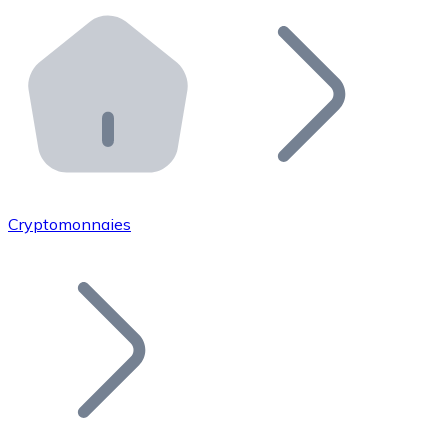
Effectuez des opérations de plus grande envergure. O
Distributeurs automatiques Bitnovo
Intégrez un ATM Bitnovo dans votre entreprise et per
API Bitnovo
Intégrez notre API dans votre écosystème.
Devenir Distributeur
Rejoignez notre réseau de distributeurs et commercialis
Cryptomonnaies
Lister un Token
Ajoutez le token de votre projet à notre service d'acha