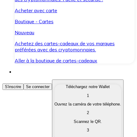
Acheter avec carte
Boutique - Cartes
Nouveau
Achetez des cartes-cadeaux de vos marques
préférées avec des cryptomonnaies.
Aller à la boutique de cartes-cadeaux
Acheter des Cryptomonnaies
S'inscrire
Se connecter
Téléchargez notre Wallet
1
Achetez les cryptomonnaies qui vous intéressent rapid
Ouvrez la caméra de votre téléphone.
Vendre des Cryptomonnaies
2
Convertissez vos cryptomonnaies en monnaie fiduciair
Scannez le QR.
3
Échanger (Swap)