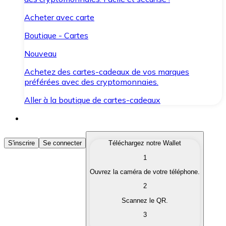
Acheter avec carte
Boutique - Cartes
Nouveau
Achetez des cartes-cadeaux de vos marques
préférées avec des cryptomonnaies.
Aller à la boutique de cartes-cadeaux
Acheter des Cryptomonnaies
S'inscrire
Se connecter
Téléchargez notre Wallet
1
Achetez les cryptomonnaies qui vous intéressent rapid
Ouvrez la caméra de votre téléphone.
Vendre des Cryptomonnaies
2
Convertissez vos cryptomonnaies en monnaie fiduciair
Scannez le QR.
3
Échanger (Swap)