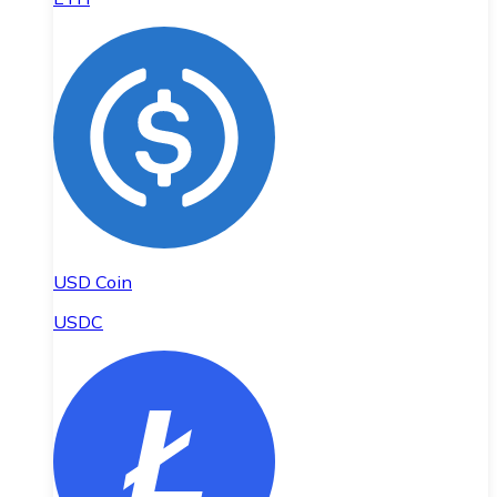
USD Coin
USDC