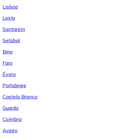
Lisboa
Leiría
Santarém
Setúbal
Beja
Faro
Évora
Portalegre
Castelo Branco
Guarda
Coímbra
Aveiro