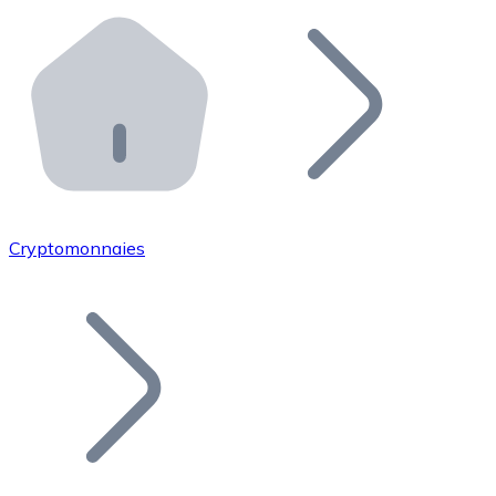
Effectuez des opérations de plus grande envergure. O
Distributeurs automatiques Bitnovo
Intégrez un ATM Bitnovo dans votre entreprise et per
API Bitnovo
Intégrez notre API dans votre écosystème.
Devenir Distributeur
Rejoignez notre réseau de distributeurs et commercialis
Cryptomonnaies
Lister un Token
Ajoutez le token de votre projet à notre service d'acha