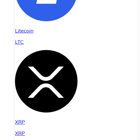
Litecoin
LTC
XRP
XRP