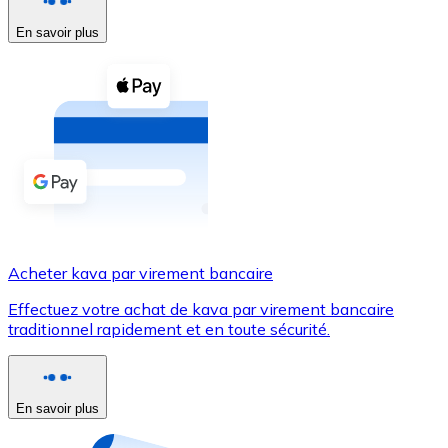
En savoir plus
Voir toutes
Coupons crypto
Achetez des cryptomonnaies en espèces et d'autres m
Acheter avec espèces
Virement SEPA
Ajoutez des fonds à votre compte Bitnovo ou effectuez 
Acheter avec virement bancaire
Acheter kava par virement bancaire
Carte de crédit / débit
Effectuez votre achat de kava par virement bancaire
Utilisez les cartes Visa et Mastercard pour acheter des
traditionnel rapidement et en toute sécurité.
Acheter avec carte
Boutique - Cartes
En savoir plus
Nouveau