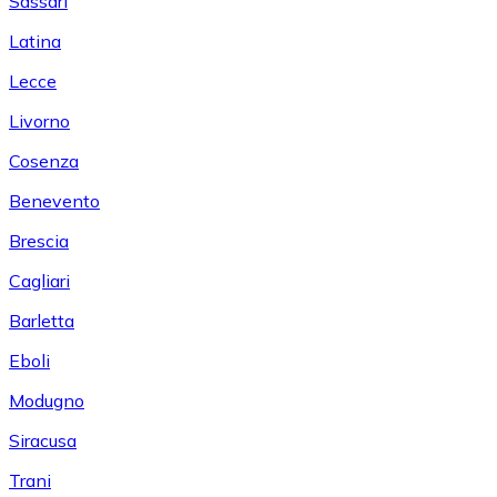
Sassari
Latina
Lecce
Livorno
Cosenza
Benevento
Brescia
Cagliari
Barletta
Eboli
Modugno
Siracusa
Trani