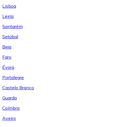
Lisboa
Leiría
Santarém
Setúbal
Beja
Faro
Évora
Portalegre
Castelo Branco
Guarda
Coímbra
Aveiro