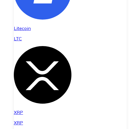
Litecoin
LTC
XRP
XRP