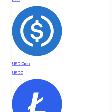
USD Coin
USDC