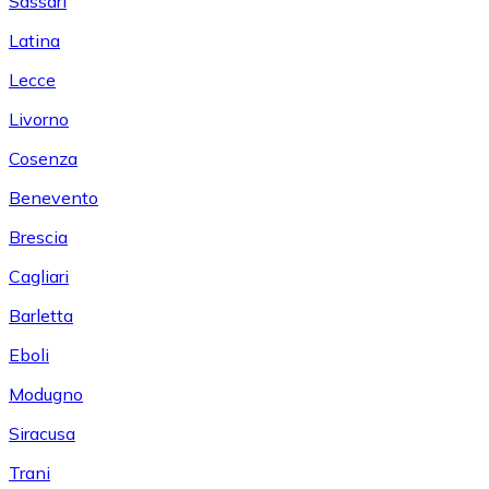
Sassari
Latina
Lecce
Livorno
Cosenza
Benevento
Brescia
Cagliari
Barletta
Eboli
Modugno
Siracusa
Trani