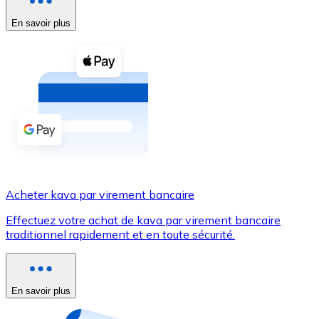
En savoir plus
Voir toutes
Coupons crypto
Achetez des cryptomonnaies en espèces et d'autres m
Acheter avec espèces
Virement SEPA
Ajoutez des fonds à votre compte Bitnovo ou effectuez 
Acheter avec virement bancaire
Acheter kava par virement bancaire
Carte de crédit / débit
Effectuez votre achat de kava par virement bancaire
Utilisez les cartes Visa et Mastercard pour acheter des
traditionnel rapidement et en toute sécurité.
Acheter avec carte
Boutique - Cartes
En savoir plus
Nouveau