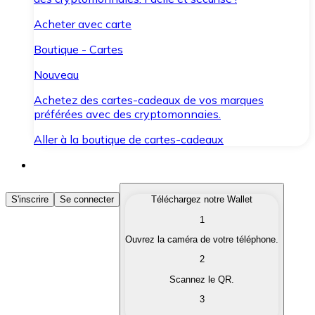
Acheter avec carte
Boutique - Cartes
Nouveau
Achetez des cartes-cadeaux de vos marques
préférées avec des cryptomonnaies.
Aller à la boutique de cartes-cadeaux
Acheter des Cryptomonnaies
S'inscrire
Se connecter
Téléchargez notre Wallet
1
Achetez les cryptomonnaies qui vous intéressent rapid
Ouvrez la caméra de votre téléphone.
Vendre des Cryptomonnaies
2
Convertissez vos cryptomonnaies en monnaie fiduciair
Scannez le QR.
3
Échanger (Swap)