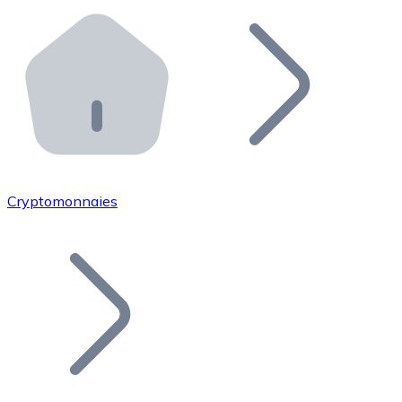
Effectuez des opérations de plus grande envergure. O
Distributeurs automatiques Bitnovo
Intégrez un ATM Bitnovo dans votre entreprise et per
API Bitnovo
Intégrez notre API dans votre écosystème.
Devenir Distributeur
Rejoignez notre réseau de distributeurs et commercialis
Cryptomonnaies
Lister un Token
Ajoutez le token de votre projet à notre service d'acha